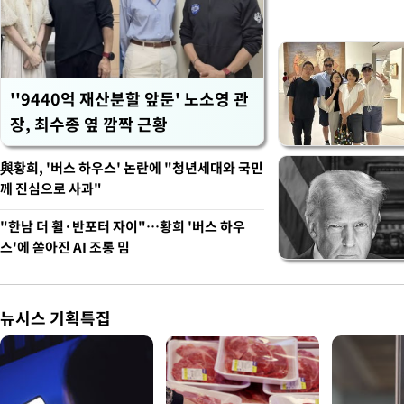
''9440억 재산분할 앞둔' 노소영 관
장, 최수종 옆 깜짝 근황
與황희, '버스 하우스' 논란에 "청년세대와 국민
께 진심으로 사과"
"한남 더 휠·반포터 자이"…황희 '버스 하우
스'에 쏟아진 AI 조롱 밈
뉴시스 기획특집