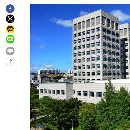
1시간 전 >
[속보]'전장연 시위' 1호선 용산역 상행선 무정차 통과 종료
1시간 전 >
[속보]코스닥 지수 5%대 급등에 '매수 사이드카' 발동
2시간 전 >
[속보]원·달러 환율, 오전 9시 1410.3원
2시간 전 >
[속보]코스닥, 8.85포인트(1.11%) 오른 807.66 개장
2시간 전 >
[속보]코스피, 47.56포인트(0.76%) 오른 6306.33 개장
-31186초 전 >
한국계 프란체스카 홍 등 美 진보파 '약진'…2028년 대선판 
-30583초 전 >
구윤철 "ISA 제도 개편안 관련 '與 제안'에 공감…제도 보완 
검토"
-23904초 전 >
[단독]체온 40.6도 쓰러진 해명…"엄살"이라며 훈련강요
-22912초 전 >
[속보]강훈식 "충청권 246조·영남권 107조 투자 프로젝트 올
수"
-22559초 전 >
[속보]강훈식 "반도체 함께 성장 프로젝트 10년간 1조원 규모 
진…상생무역금융 5조 공급"
-22111초 전 >
[속보]강훈식 "연내 메가특구특별법 제정 추진…인허가·환경
평가 단축"
-20479초 전 >
[속보]경찰, '내부 비리' 자진신고자 징계 감면…포상금 1억으
대
-19723초 전 >
누그러진 극한 폭염…'낮 최고 34도' 무더위는 이어져[내일날씨
-16314초 전 >
제주 골프장서 멧돼지 출현 결국 사살…'이용객 대피'
-14132초 전 >
[속보]원·달러 환율, 2.3원 오른 1418.4원 마감
-13976초 전 >
[속보]코스피, 40.89포인트(0.65%) 오른 6299.66 마감