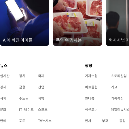
AI에 빠진 아이들
폭염 속 경제는
형사사법 
뉴스
광장
실시간
정치
국제
기자수첩
스토리칼럼
경제
금융
산업
아트클럽
기고
사회
수도권
지방
인터뷰
기획특집
문화
IT·바이오
스포츠
섹션코너
데일리뉴시
연예
포토
TV뉴시스
인사
부고
동정