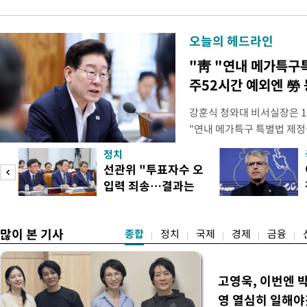
오늘의 헤드라인
"靑 "연내 메가특구
주52시간 예외엔 勞 
강훈식 청와대 비서실장은 1
"연내 메가특구 특별법 제정
향평가 등을 단축하고 전력, 
정치
교육 등 정주 여건을 신속하
선관위 "투표자수 오
실장은 이날 오후 청와대 춘
입력 죄송…결과는
프로젝트가 과감한 규제 혁신
정확"
많이 본 기사
종합
정치
국제
경제
금융
고영욱, 이번엔 
영 열심히 일해야