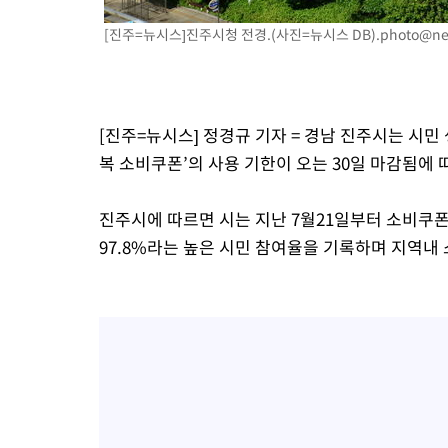
-13962초 전 >
[속보]코스닥, 55.66포인트(6.97%) 오른 854.47 마감
[진주=뉴시스]진주시청 전경.(사진=뉴시스 DB)
.photo@ne
-10669초 전 >
대포통장 107개로 불법도박 수익 5062억 세탁…19명 검거
-9146초 전 >
[속보]이 대통령 "2028년 중순까지 광주 군공항 기능 다른 군공
로 임시 배치해 산단 조기 착공"
-6296초 전 >
포항스틸야드 관중석 천장 석재 낙하…K리그 전구장 긴급 점검
[진주=뉴시스] 정경규 기자 = 경남 진주시는 시민
1시간 전 >
[속보]'전장연 시위' 1호선 용산역 상행선 무정차 통과 종료
복 소비쿠폰’의 사용 기한이 오는 30일 마감됨에 
1시간 전 >
[속보]코스닥 지수 5%대 급등에 '매수 사이드카' 발동
2시간 전 >
[속보]원·달러 환율, 오전 9시 1410.3원
진주시에 따르면 시는 지난 7월21일부터 소비쿠폰 지
2시간 전 >
[속보]코스닥, 8.85포인트(1.11%) 오른 807.66 개장
97.8%라는 높은 시민 참여율을 기록하며 지역내
2시간 전 >
[속보]코스피, 47.56포인트(0.76%) 오른 6306.33 개장