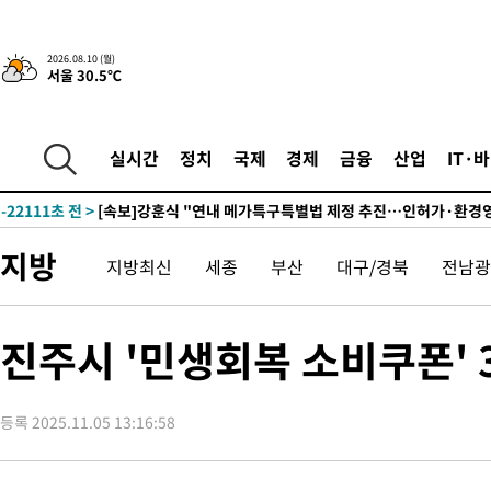
2시간 전 >
[속보]코스피, 47.56포인트(0.76%) 오른 6306.33 개장
-31186초 전 >
한국계 프란체스카 홍 등 美 진보파 '약진'…2028년 대선판 
2026.08.10 (월)
서울 30.5℃
-30583초 전 >
구윤철 "ISA 제도 개편안 관련 '與 제안'에 공감…제도 보완 
검토"
-23904초 전 >
[단독]체온 40.6도 쓰러진 해명…"엄살"이라며 훈련강요
-22912초 전 >
[속보]강훈식 "충청권 246조·영남권 107조 투자 프로젝트 올
실시간
정치
국제
경제
금융
산업
IT·
수"
-22559초 전 >
[속보]강훈식 "반도체 함께 성장 프로젝트 10년간 1조원 규모 
진…상생무역금융 5조 공급"
-22111초 전 >
[속보]강훈식 "연내 메가특구특별법 제정 추진…인허가·환경
평가 단축"
-20479초 전 >
[속보]경찰, '내부 비리' 자진신고자 징계 감면…포상금 1억으
지방
지방최신
세종
부산
대구/경북
전남광
대
-19723초 전 >
누그러진 극한 폭염…'낮 최고 34도' 무더위는 이어져[내일날씨
-16314초 전 >
제주 골프장서 멧돼지 출현 결국 사살…'이용객 대피'
-14132초 전 >
[속보]원·달러 환율, 2.3원 오른 1418.4원 마감
진주시 '민생회복 소비쿠폰'
-13976초 전 >
[속보]코스피, 40.89포인트(0.65%) 오른 6299.66 마감
-13962초 전 >
[속보]코스닥, 55.66포인트(6.97%) 오른 854.47 마감
등록 2025.11.05 13:16:58
-10669초 전 >
대포통장 107개로 불법도박 수익 5062억 세탁…19명 검거
-9146초 전 >
[속보]이 대통령 "2028년 중순까지 광주 군공항 기능 다른 군공
로 임시 배치해 산단 조기 착공"
-6296초 전 >
포항스틸야드 관중석 천장 석재 낙하…K리그 전구장 긴급 점검