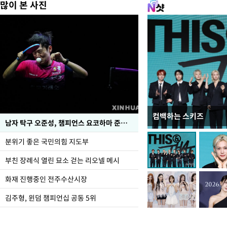
많이 본 사진
컴백하는 스키즈
한-미, UFS연합연습 1
남자 탁구 오준성, 챔피언스 요코하마 준우승
분위기 좋은 국민의힘 지도부
부친 장례식 열린 묘소 걷는 리오넬 메시
화재 진행중인 전주수산시장
김주형, 윈덤 챔피언십 공동 5위