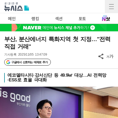
메인
랭킹
섹션
포토
부산, 분산에너지 특화지역 첫 지정…"전력
직접 거래"
기사등록
2025/11/05 13:47:09
가
가
구글에서 선호하는 매체로 추가
에코델타시티·강서산단 등 49.9㎢ 대상…AI 전력망
·ESS로 효율 극대화