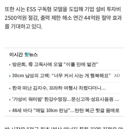
또한 시는 ESS 구독형 모델을 도입해 기업 설비 투자비
2500억원 절감, 출력 제한 해소 연간 44억원 절약 효과
를 기대하고 있다.
이시간
핫
뉴스
방은희, 母 고독사에 오열 "이틀 만에 발견"
한국 떠난 김지수, 프라하 여행사 차렸다더니…
'가성비 워터밤' 한강수영장…문신고객·성묘사음원 민원
46세 바다 "매일 10km 런닝"…탄탄 복근 핫걸 몸매로