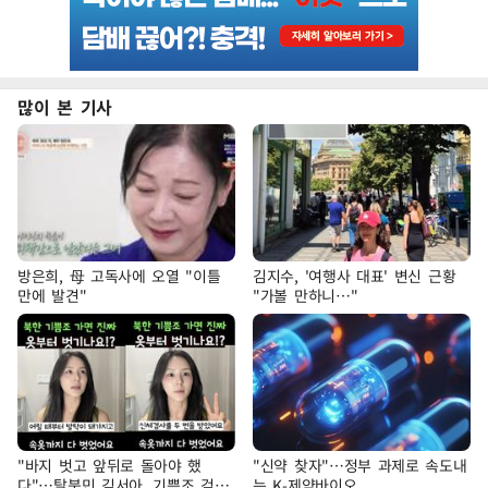
많이 본 기사
방은희, 母 고독사에 오열 "이틀
김지수, '여행사 대표' 변신 근황
만에 발견"
"가볼 만하니…"
"바지 벗고 앞뒤로 돌아야 했
"신약 찾자"…정부 과제로 속도내
다"…탈북민 김서아, 기쁨조 검사
는 K-제약바이오