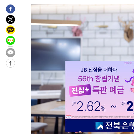
발효
-15858초 전 >
[속보]트럼프, 美 원정출산 금지 행정명령 서명
-13558초 전 >
[속보] 뉴욕증시, 일제 하락 마감…나스닥 0.06%↓
-31222초 전 >
민주 콩고 에볼라환자 4천명 돌파, 4053명 발생 1850명 사망
-30472초 전 >
[속보]'300억원대 사기 혐의' 차가원 대표 구속 송치
-29666초 전 >
"미 전국적 살모네라 식중독 원인은 멕시코산 할라피뇨"-- CD
-28179초 전 >
[속보]경찰·노동부, HL만도 평택사업장 끼임 사망 관련 압수
-28060초 전 >
[속보]합수본, '투표율 허위 입력' 중앙·서울·경기도 선관위 등
압수수색
-27815초 전 >
[속보]원·달러 환율, 오전 9시 1423.8원
-27611초 전 >
[속보]삼성전자·SK하이닉스 동반 강보합…1%대 상승 출발
-27597초 전 >
[속보]코스닥, 5.95포인트(0.74%) 상승한 807.62개장
-27565초 전 >
[속보]코스피, 6300선 재탈환…1.09% 오른 6365.07 개장
-24730초 전 >
시리아 다마스쿠스 교외에서 미니버스 폭발.. 14명 부상, 3명은
태
-24028초 전 >
입추에도 극한더위…서울 낮 39도 '폭염중대경보'
-18992초 전 >
이란, 호르무즈서 "적국 목표물들"과 대치로 남부 케슘섬에서 
례 큰 폭발음
-17707초 전 >
[속보]美, 폴리실리콘 수입 규제…파생제품 15% 관세, 120일
발효
-15858초 전 >
[속보]트럼프, 美 원정출산 금지 행정명령 서명