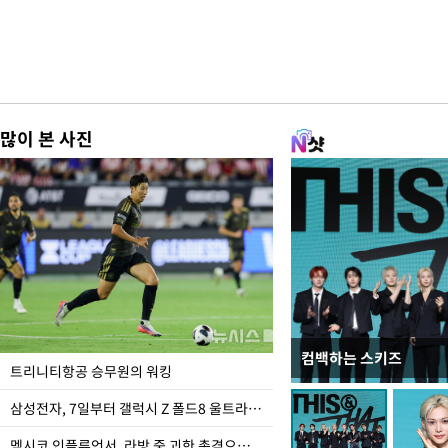
많이 본 사진
컴백하는 스키즈
입추 하루 앞둔 전남광
트리니티항공 승무원의 워킹
폭염
삼성전자, 7일부터 갤럭시 Z 폴드8 울트라·폴드8·플립8 출시
멕시코 인플루언서, 라방 중 괴한 총격으로 사망