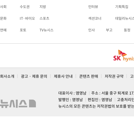
사회
수도권
지방
인터뷰
기획특집
문화
IT·바이오
스포츠
섹션코너
데일리뉴시
연예
포토
TV뉴시스
인사
부고
동정
회사소개
광고 · 제휴 문의
제휴사 안내
콘텐츠 판매
저작권 규약
고
대표이사 : 염영남
주소 : 서울 중구 퇴계로 1
발행인 : 염영남
편집인 : 염영남
고충처리인
뉴시스의 모든 콘텐츠는 저작권법의 보호를 받는 바, 무