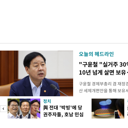
오늘의 헤드라인
"구윤철 "실거주 30
10년 넘게 살면 보유
구윤철 경제부총리 겸 재정경
산 세제개편안을 통해 보유
지적에 대해 "사는(실거주) 
정치
어들고 나중에 팔 때 양도세
與 전대 '박빙'에 당
총리는 이날 오전 MBC 라
권주자들, 호남 민심
터뷰에서 "이게(30억원 이하 
공략