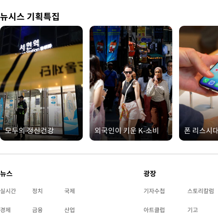
뉴시스 기획특집
모두의 정신건강
외국인이 키운 K-소비
폰 리스시
뉴스
광장
실시간
정치
국제
기자수첩
스토리칼럼
경제
금융
산업
아트클럽
기고