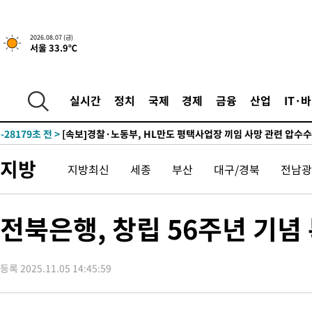
2026.08.07 (금)
서울 33.9℃
-13558초 전 >
[속보] 뉴욕증시, 일제 하락 마감…나스닥 0.06%↓
-31222초 전 >
민주 콩고 에볼라환자 4천명 돌파, 4053명 발생 1850명 사망
-30472초 전 >
[속보]'300억원대 사기 혐의' 차가원 대표 구속 송치
실시간
정치
국제
경제
금융
산업
IT·
-29666초 전 >
"미 전국적 살모네라 식중독 원인은 멕시코산 할라피뇨"-- CD
-28179초 전 >
[속보]경찰·노동부, HL만도 평택사업장 끼임 사망 관련 압수
-28060초 전 >
[속보]합수본, '투표율 허위 입력' 중앙·서울·경기도 선관위 등
지방
압수수색
-27815초 전 >
[속보]원·달러 환율, 오전 9시 1423.8원
지방최신
세종
부산
대구/경북
전남광
-27611초 전 >
[속보]삼성전자·SK하이닉스 동반 강보합…1%대 상승 출발
-27597초 전 >
[속보]코스닥, 5.95포인트(0.74%) 상승한 807.62개장
전북은행, 창립 56주년 기념
-27565초 전 >
[속보]코스피, 6300선 재탈환…1.09% 오른 6365.07 개장
-24730초 전 >
시리아 다마스쿠스 교외에서 미니버스 폭발.. 14명 부상, 3명은
태
-24028초 전 >
입추에도 극한더위…서울 낮 39도 '폭염중대경보'
등록 2025.11.05 14:45:59
-18992초 전 >
이란, 호르무즈서 "적국 목표물들"과 대치로 남부 케슘섬에서 
례 큰 폭발음
-17707초 전 >
[속보]美, 폴리실리콘 수입 규제…파생제품 15% 관세, 120일