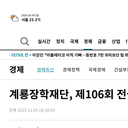
11시간 전 >
[속보]뉴욕증시 상승 마감…S&P 0.6% 나스닥 1.3%↑
2026.08.09 (일)
서울 25.3℃
-18063초 전 >
이란 "호르무즈 재개방 합의 근접…美 배상 선행돼야"
-9110초 전 >
[속보]與최고위원 제주·인천 순회경선…박선원·최민희·
민수·김용 순
-9063초 전 >
[속보]김민석, 與 전대 당원투표 누적 득표율 45.42%로 
실시간
정치
국제
경제
금융
산업
래 44.56%
-8345초 전 >
[속보]與 대표 경선 제주·인천 당원투표…金 47.75%·鄭 4
宋 10.17%
-7879초 전 >
이강인 "아틀레티코 이적 기뻐…등번호 7번 의미보단 팀 위
-7814초 전 >
[속보]與 당대표 경선, 제주·인천 권리당원 투표 김민석 승
경제
-1588초 전 >
낮 최고 35도 '무더위'…동해안 시간당 30㎜ '강한 비'[내
경제최신
경제정책
국제경제
건설부
-858초 전 >
[속보]이강인 "감독님이 원하는 마음 느꼈고, 많은 트로피 
티코 이적"
-640초 전 >
수도권 40도 육박 '펄펄'…동해안 일부 지역엔 호의주의보
계룡장학재단, 제106회 
6분 전 >
온열질환 사망자 3명 늘어…누적 환자 3000명 돌파
1시간 전 >
강릉에 시간당 81.4㎜ 물폭탄…도로 잠기고 담벼락 붕괴
2시간 전 >
백운산서 80년근 천종산삼 9뿌리 발견…감정가 1.3억원
등록 2025.11.05 18:38:04
3시간 전 >
선재도서 해루질 나섰다 실종 60대, 닷새 만에 숨진 채 발견
4시간 전 >
남자 농구, 나고야 아시안게임서 '홈팀' 일본과 한일전