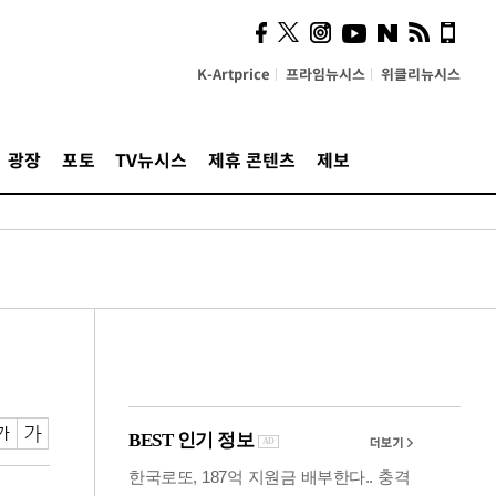
사이 해답 찾았죠"…알을
깨고 나온 '초자아'
K-Artprice
프라임뉴시스
위클리뉴시스
광장
포토
TV뉴시스
제휴 콘텐츠
제보