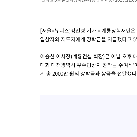
1시간 전 >
강릉에 시간당 81.4㎜ 물폭탄…도로 잠기고 담벼락 붕괴
2시간 전 >
백운산서 80년근 천종산삼 9뿌리 발견…감정가 1.3억원
3시간 전 >
선재도서 해루질 나섰다 실종 60대, 닷새 만에 숨진 채 발견
[서울=뉴시스]정진형 기자 = 계룡장학재단은
4시간 전 >
남자 농구, 나고야 아시안게임서 '홈팀' 일본과 한일전
입상자와 지도자에게 장학금을 지급했다고 5
4시간 전 >
여수 오동도 해상서 모터보트 전복…1명 사망·1명 실종
5시간 전 >
극한폭염 한풀 꺾이지만…'낮 최고 35도' 무더위, 열대야 계
날씨]
이승찬 이사장(계룡건설 회장)은 이날 오후
6시간 전 >
축구협회 "압수수색·성접대 논란 사과…쇄신의 기회로 삼겠
대회 대전광역시 우수입상자 장학금 수여식'에
6시간 전 >
[속보]'압수수색·성접대 논란' 축구협회 "실망과 걱정 안겨드
게 총 2000만 원의 장학금과 상금을 전달했다
9시간 전 >
'최고 37도' 폭염 지속…강원동해안 최대 150㎜ 비
11시간 전 >
[속보]뉴욕증시 상승 마감…S&P 0.6% 나스닥 1.3%↑