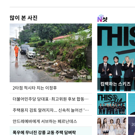
많이 본 사진
컴백하는 스키즈
이번주 국회에는 무
2타점 적시타 치는 이정후
더불어민주당 당대표·최고위원 후보 합동연설회
주택용지 검토 알려지자... 신속히 늘어선 '근조화환'
안드레예바에게 서브하는 페르난데스
폭우에 무너진 강릉 교동 주택 담벼락