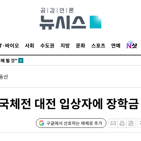
서미화·한
1위… 정청
IT·바이오
사회
수도권
지방
문화
스포츠
연예
2.08%·
해 뛸 것"
리
일날씨]
동산
원해 아틀레
전국체전 대전 입상자에 장학금
구글에서 선호하는 매체로 추가