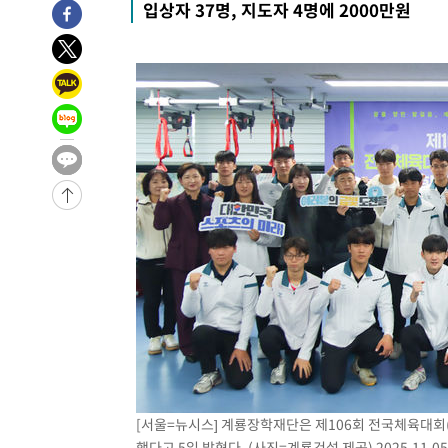
입상자 37명, 지도자 4명에 2000만원
4시간 전 >
여수 오동도 해상서 모터보트 전복…1명 사망·1명 실종
5시간 전 >
극한폭염 한풀 꺾이지만…'낮 최고 35도' 무더위, 열대야 계
날씨]
6시간 전 >
축구협회 "압수수색·성접대 논란 사과…쇄신의 기회로 삼겠
6시간 전 >
[속보]'압수수색·성접대 논란' 축구협회 "실망과 걱정 안겨드
9시간 전 >
'최고 37도' 폭염 지속…강원동해안 최대 150㎜ 비
11시간 전 >
[속보]뉴욕증시 상승 마감…S&P 0.6% 나스닥 1.3%↑
-18063초 전 >
이란 "호르무즈 재개방 합의 근접…美 배상 선행돼야"
-9110초 전 >
[속보]與최고위원 제주·인천 순회경선…박선원·최민희·
민수·김용 순
-9063초 전 >
[속보]김민석, 與 전대 당원투표 누적 득표율 45.42%로 
래 44.56%
-8345초 전 >
[속보]與 대표 경선 제주·인천 당원투표…金 47.75%·鄭 4
宋 10.17%
-7879초 전 >
이강인 "아틀레티코 이적 기뻐…등번호 7번 의미보단 팀 위
-7814초 전 >
[속보]與 당대표 경선, 제주·인천 권리당원 투표 김민석 승
-1588초 전 >
낮 최고 35도 '무더위'…동해안 시간당 30㎜ '강한 비'[내
-858초 전 >
[속보]이강인 "감독님이 원하는 마음 느꼈고, 많은 트로피 
티코 이적"
-640초 전 >
수도권 40도 육박 '펄펄'…동해안 일부 지역엔 호의주의보
[서울=뉴시스] 계룡장학재단은 제106회 전국체육대회
6분 전 >
온열질환 사망자 3명 늘어…누적 환자 3000명 돌파
했다고 5일 밝혔다. (사진=계룡건설 제공) 2025.11.05