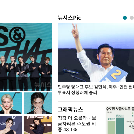
뉴시스Pic
슨 일이? [뉴시스국회토pic]
민주당 당대표 후보 김민석, 제주·인천 
투표서 정청래에 승리
그래픽뉴스
집값 더 오를라…보
금자리론 수도권 비
중 48.1%