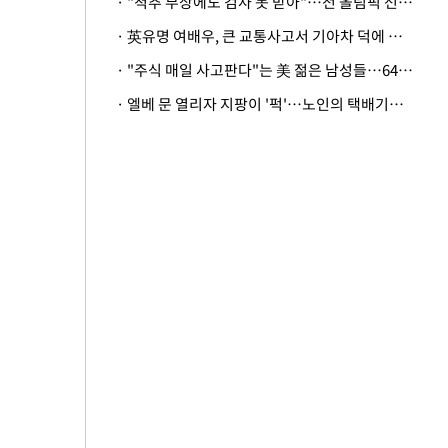
· "척추 부상에도 검사 못 받아"…전 올림픽 선수, 美봅슬레이협회 상대 소송
· 英유명 여배우, 큰 교통사고서 기아차 덕에 살았다
· "주식 매일 사고판다"는 美 젊은 남성들…64%가 "나는 인생의 패배자“
· 엘베 문 열리자 지팡이 '퍽'…노인의 택배기사 폭행 이유