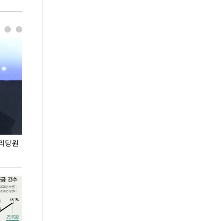
권리당원
무더위 잊는 도심형 여름 축제 '2026 서울 바캉스
용산어린이정원 앞
페스티벌'