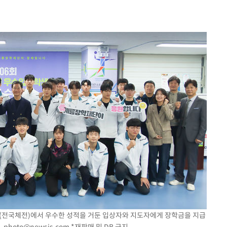
속[다음주
다"
려 죄송"
서미화·한
1위… 정청
2.08%·
해 뛸 것"
리
일날씨]
원해 아틀레
(전국체전)에서 우수한 성적을 거둔 입상자와 지도자에게 장학금을 지급
.
photo@newsis.com
*재판매 및 DB 금지