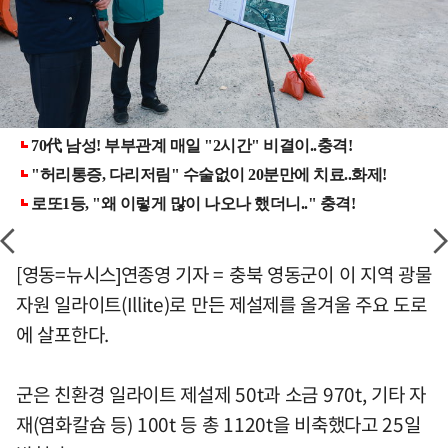
[영동=뉴시스]연종영 기자 = 충북 영동군이 이 지역 광물
자원 일라이트(Illite)로 만든 제설제를 올겨울 주요 도로
에 살포한다.
군은 친환경 일라이트 제설제 50t과 소금 970t, 기타 자
재(염화칼슘 등) 100t 등 총 1120t을 비축했다고 25일