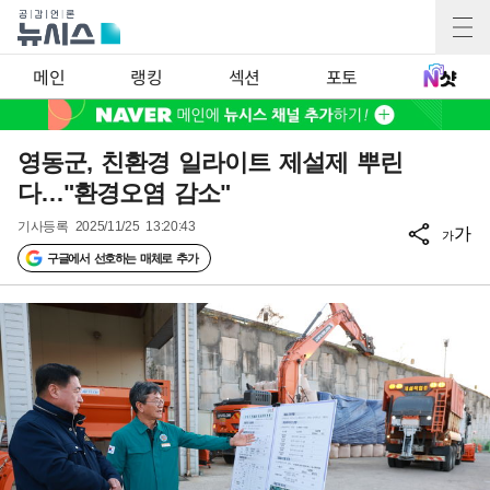
메인
랭킹
섹션
포토
영동군, 친환경 일라이트 제설제 뿌린
다…"환경오염 감소"
기사등록
2025/11/25 13:20:43
가
가
구글에서 선호하는 매체로 추가