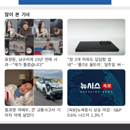
많이 본 기사
표창원, 남규리에 15년 만에 사
"창 3개 띄워도 답답함 없
과…"제가 틀렸습니다"
네"…'폴드8 울트라', 일주일 써보
니
英유명 여배우, 큰 교통사고서 기
[속보]뉴욕증시 상승 마감…S&P
아차 덕에 살았다
0.6% 나스닥 1.3%↑