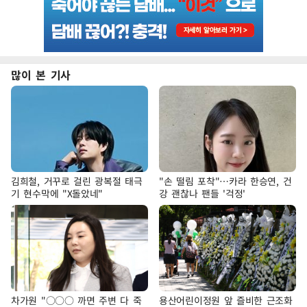
많이 본 기사
김희철, 거꾸로 걸린 광복절 태극
"손 떨림 포착"…카라 한승연, 건
기 현수막에 "X돌았네"
강 괜찮나 팬들 '걱정'
차가원 "○○○ 까면 주변 다 죽
용산어린이정원 앞 즐비한 근조화