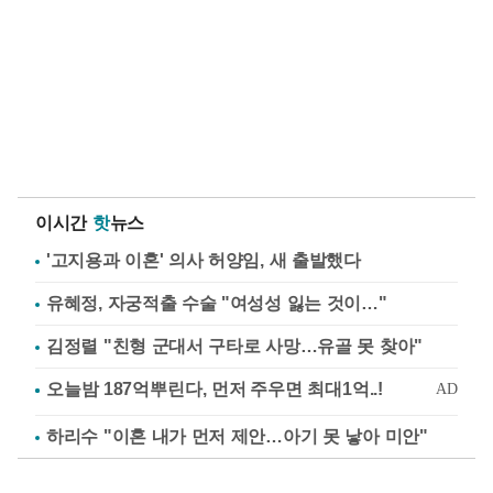
이시간
핫
뉴스
'고지용과 이혼' 의사 허양임, 새 출발했다
유혜정, 자궁적출 수술 "여성성 잃는 것이…"
김정렬 "친형 군대서 구타로 사망…유골 못 찾아"
하리수 "이혼 내가 먼저 제안…아기 못 낳아 미안"