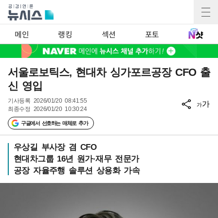
메인
랭킹
섹션
포토
서울로보틱스, 현대차 싱가포르공장 CFO 출
신 영입
기사등록
2026/01/20 08:41:55
가
가
최종수정
2026/01/20 10:30:24
구글에서 선호하는 매체로 추가
우상길 부사장 겸 CFO
현대차그룹 16년 원가·재무 전문가
공장 자율주행 솔루션 상용화 가속