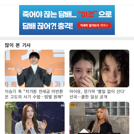
많이 본 기사
이승기 측 "차가원 전세금 미반환
아이유, 장기하 '별일 없이 산다'
은 고도의 사기 수법…엄벌 원해"
선곡…쿨한 일상 공개