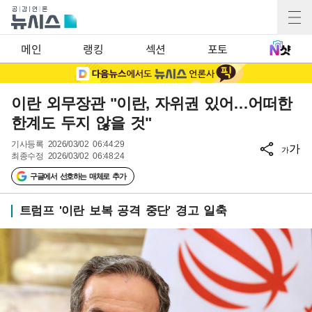
메인
랭킹
섹션
포토
이란 외무장관 "이란, 자위권 있어…어떠한
한계도 두지 않을 것"
기사등록
2026/03/02 06:44:29
가
가
최종수정
2026/03/02 06:48:24
구글에서 선호하는 매체로 추가
트럼프 '이란 보복 공격 중단' 경고 일축