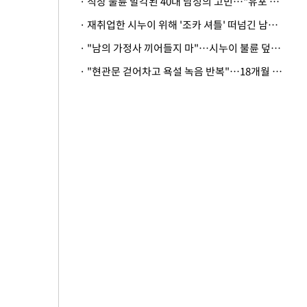
· 직장 불륜 발각된 40대 남성의 고민…"유포 동료 명예훼손·협박죄 고소 가능할까"
· 재취업한 시누이 위해 '조카 셔틀' 떠넘긴 남편…아내 "난 못한다"
· "남의 가정사 끼어들지 마"…시누이 불륜 덮으려는 남편에 억울한 아내
· "현관문 걷어차고 욕설 녹음 반복"…18개월 아기 키우는 집 뒤흔든 '앞집의 비극'