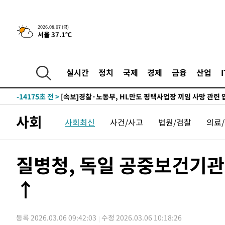
-23592초 전 >
[속보] 7월 중국 수출 23.9%↑ 수입 27.5%↑…무역총
25.3%↑
-20752초 전 >
[속보]'채상병 순직 책임' 임성근, 항소심도 징역 3년
2026.08.07 (금)
서울 37.1℃
-20618초 전 >
[속보]종합특검, '관저이전 봐주기 감사' 유병호 구속기소
-17218초 전 >
민주 콩고 에볼라환자 4천명 돌파, 4053명 발생 1850명
-16468초 전 >
[속보]'300억원대 사기 혐의' 차가원 대표 구속 송치
실시간
정치
국제
경제
금융
산업
-15662초 전 >
"미 전국적 살모네라 식중독 원인은 멕시코산 할라피뇨"--
-14175초 전 >
[속보]경찰·노동부, HL만도 평택사업장 끼임 사망 관련
-14056초 전 >
[속보]합수본, '투표율 허위 입력' 중앙·서울·경기도 선관
사회
사회최신
사건/사고
법원/검찰
의료
압수수색
-13811초 전 >
[속보]원·달러 환율, 오전 9시 1423.8원
-13607초 전 >
[속보]삼성전자·SK하이닉스 동반 강보합…1%대 상승 
-13593초 전 >
[속보]코스닥, 5.95포인트(0.74%) 상승한 807.62개장
질병청, 독일 공중보건기관
-13561초 전 >
[속보]코스피, 6300선 재탈환…1.09% 오른 6365.07 
↑
-10726초 전 >
시리아 다마스쿠스 교외에서 미니버스 폭발.. 14명 부상, 
태
-10024초 전 >
입추에도 극한더위…서울 낮 39도 '폭염중대경보'
-4988초 전 >
이란, 호르무즈서 "적국 목표물들"과 대치로 남부 케슘섬
등록 2026.03.06 09:42:03
수정 2026.03.06 10:18:26
례 큰 폭발음
-3703초 전 >
[속보]美, 폴리실리콘 수입 규제…파생제품 15% 관세, 12