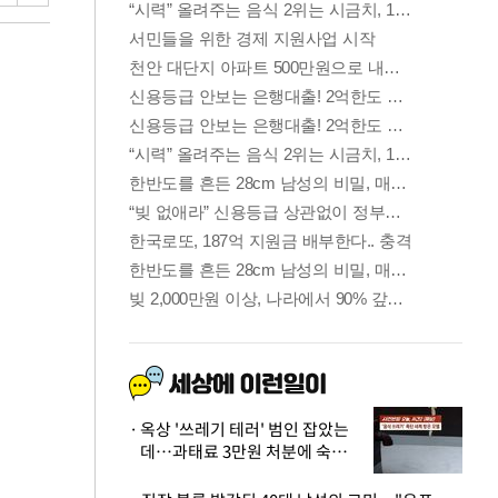
옥상 '쓰레기 테러' 범인 잡았는
데…과태료 3만원 처분에 숙박업
주 허탈