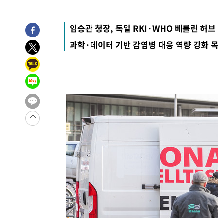
효
-1854초 전 >
[속보]트럼프, 美 원정출산 금지 행정명령 서명
7분 전 >
[속보] 뉴욕증시, 일제 하락 마감…나스닥 0.06%↓
임승관 청장, 독일 RKI·WHO 베를린 허브
-31929초 전 >
[속보]규제합리화위원회 부위원장에 김태유 서울대 공대
과학·데이터 기반 감염병 대응 역량 강화 
병태 후임
-28287초 전 >
[속보]국힘 윤리위, '돌려차기 발언' 진종오·서범수 징계
-23612초 전 >
[속보] 7월 중국 수출 23.9%↑ 수입 27.5%↑…무역총
25.3%↑
-20772초 전 >
[속보]'채상병 순직 책임' 임성근, 항소심도 징역 3년
-20638초 전 >
[속보]종합특검, '관저이전 봐주기 감사' 유병호 구속기소
-17238초 전 >
민주 콩고 에볼라환자 4천명 돌파, 4053명 발생 1850명
-16488초 전 >
[속보]'300억원대 사기 혐의' 차가원 대표 구속 송치
-15682초 전 >
"미 전국적 살모네라 식중독 원인은 멕시코산 할라피뇨"--
-14195초 전 >
[속보]경찰·노동부, HL만도 평택사업장 끼임 사망 관련
-14076초 전 >
[속보]합수본, '투표율 허위 입력' 중앙·서울·경기도 선관
압수수색
-13831초 전 >
[속보]원·달러 환율, 오전 9시 1423.8원
-13627초 전 >
[속보]삼성전자·SK하이닉스 동반 강보합…1%대 상승 
-13613초 전 >
[속보]코스닥, 5.95포인트(0.74%) 상승한 807.62개장
-13581초 전 >
[속보]코스피, 6300선 재탈환…1.09% 오른 6365.07 