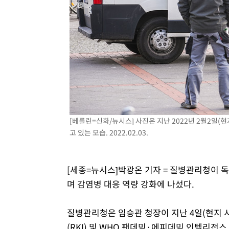
-10746초 전 >
시리아 다마스쿠스 교외에서 미니버스 폭발.. 14명 부상, 
태
-10044초 전 >
입추에도 극한더위…서울 낮 39도 '폭염중대경보'
-5008초 전 >
이란, 호르무즈서 "적국 목표물들"과 대치로 남부 케슘섬
례 큰 폭발음
-3723초 전 >
[속보]美, 폴리실리콘 수입 규제…파생제품 15% 관세, 12
효
-1874초 전 >
[속보]트럼프, 美 원정출산 금지 행정명령 서명
7분 전 >
[속보] 뉴욕증시, 일제 하락 마감…나스닥 0.06%↓
[베를린=신화/뉴시스] 사진은 지난 2022년 2월2일(
고 있는 모습. 2022.02.03.
[세종=뉴시스]박광온 기자 = 질병관리청이 
며 감염병 대응 역량 강화에 나섰다.
질병관리청은 임승관 청장이 지난 4일(현지 
(RKI) 및 WHO 팬데믹·에피데믹 인텔리전