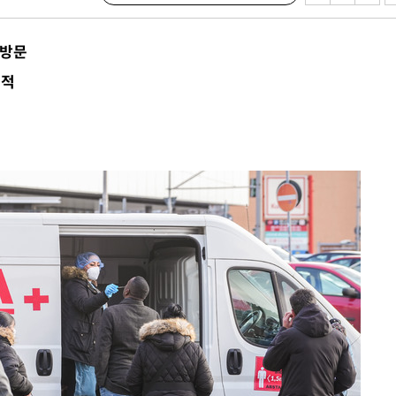
 방문
 교수…이
목적
 절차 개시
액
 사망
 CDC
 압수수색
위 등 9곳
출발
개장