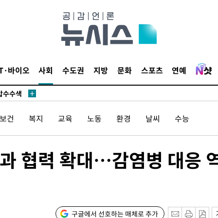
액
 사망
IT·바이오
사회
수도권
지방
문화
스포츠
연예
 CDC
 압수수색
위 등 9곳
/보건
복지
교육
노동
환경
날씨
수능
출발
과 협력 확대…감염병 대응 
개장
3명은 중
에서 두차
구글에서 선호하는 매체로 추가
0일 후 발