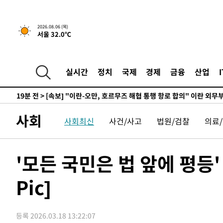
-30015초 전 >
[속보]코스피, 119.51포인트(1.81%) 내린 6478.75 개
-26462초 전 >
6월 경상수지 497.3억 달러…두 달 연속 사상 최대
2026.08.06 (목)
서울 32.0℃
-26413초 전 >
서울 낮 39도 '폭염중대경보'…40도 관측 가능성도
-23775초 전 >
미 워싱턴주 스포캔 시의 통제불능 3개 산불, 방화선 일부
-15948초 전 >
[속보] 호르무즈 해협 이란-오만 협상 기대속 뉴욕증시 혼
실시간
정치
국제
경제
금융
산업
우 0.49%↑
-14303초 전 >
[속보] 이란 대통령 "지금 최고지도자와 소통하기가 매우
취임 3년 인터뷰
19분 전 >
[속보] "이란-오만, 호르무즈 해협 통행 항로 합의" 이란 외무
-31485초 전 >
서울 열대야 15일째 지속…비공식 '초열대야' 30도 넘어
사회
사회최신
사건/사고
법원/검찰
의료
-30052초 전 >
[속보]코스닥, 2.15포인트(0.27%) 내린 797.44 출발
-30035초 전 >
[속보]코스피, 119.51포인트(1.81%) 내린 6478.75 개
-26482초 전 >
6월 경상수지 497.3억 달러…두 달 연속 사상 최대
'모든 국민은 법 앞에 평등
-26433초 전 >
서울 낮 39도 '폭염중대경보'…40도 관측 가능성도
Pic]
-23795초 전 >
미 워싱턴주 스포캔 시의 통제불능 3개 산불, 방화선 일부
-15968초 전 >
[속보] 호르무즈 해협 이란-오만 협상 기대속 뉴욕증시 혼
우 0.49%↑
-14323초 전 >
[속보] 이란 대통령 "지금 최고지도자와 소통하기가 매우
등록 2026.03.18 13:22:07
취임 3년 인터뷰
18분 전 >
[속보] "이란-오만, 호르무즈 해협 통행 항로 합의" 이란 외무