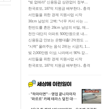
"하마터면"…영업 끝나자마자
'와르르' 카페 테라스 덮친 대리
석 외벽