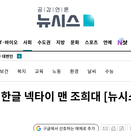
장
 구축
조 마감 다
IT·바이오
사회
수도권
지방
문화
스포츠
연예
 어려워"
부 대변인
/보건
복지
교육
노동
환경
날씨
수능
장
' 한글 넥타이 맨 조희대 [뉴시
 구축
조 마감 다
 어려워"
구글에서 선호하는 매체로 추가
부 대변인