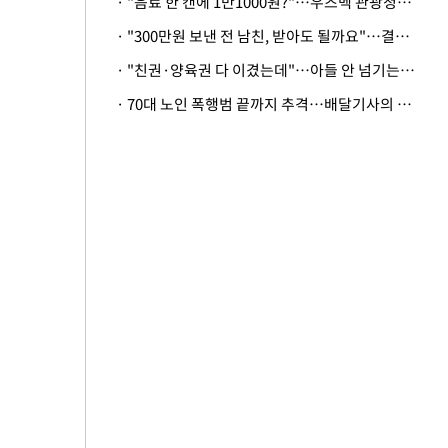
· "음료 한 캔에 1만1000원?"…우즈벡 관광청까지 나섰다, 유튜버 폭로 후폭풍
· "300만원 보낸 전 남친, 받아도 될까요"…결혼 앞둔 예비신부의 뜻밖 고충
· "친권·양육권 다 이겼는데"…아들 안 넘기는 아내에 '강제집행' 가능할까
· 70대 노인 폭행범 끝까지 추격…배달기사의 용기, 추가 피해 막았다