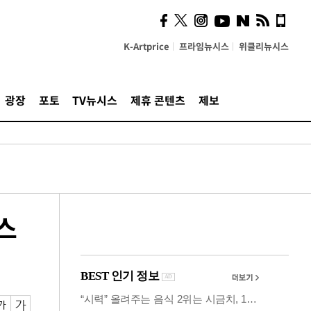
카페사장들 "배달플랫폼 상
생안이 더 절실"
K-Artprice
프라임뉴시스
위클리뉴시스
광장
포토
TV뉴시스
제휴 콘텐츠
제보
스