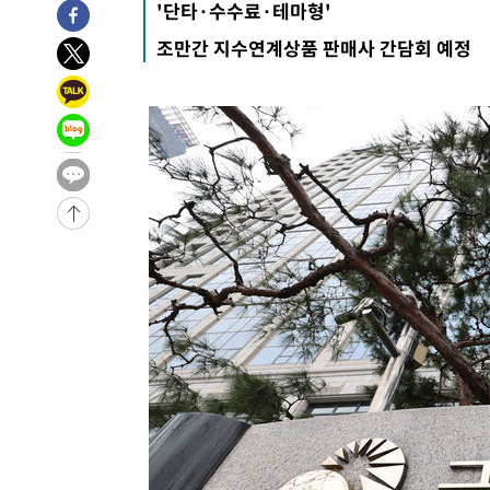
'단타·수수료·테마형'
8시간 전 >
'최고 37도' 폭염 지속…강원동해안 최대 150㎜ 비
조만간 지수연계상품 판매사 간담회 예정
10시간 전 >
[속보]뉴욕증시 상승 마감…S&P 0.6% 나스닥 1.3%↑
-23205초 전 >
이란 "호르무즈 재개방 합의 근접…美 배상 선행돼야"
-14252초 전 >
[속보]與최고위원 제주·인천 순회경선…박선원·최민희
한민수·김용 순
-14205초 전 >
[속보]김민석, 與 전대 당원투표 누적 득표율 45.42%로 
청래 44.56%
-13487초 전 >
[속보]與 대표 경선 제주·인천 당원투표…金 47.75%·
42.08%·宋 10.17%
-13021초 전 >
이강인 "아틀레티코 이적 기뻐…등번호 7번 의미보단 팀 
것"
-12956초 전 >
[속보]與 당대표 경선, 제주·인천 권리당원 투표 김민석 
-6730초 전 >
낮 최고 35도 '무더위'…동해안 시간당 30㎜ '강한 비'[내
-6000초 전 >
[속보]이강인 "감독님이 원하는 마음 느꼈고, 많은 트로피 
레티코 이적"
-5782초 전 >
수도권 40도 육박 '펄펄'…동해안 일부 지역엔 호의주의보
-4751초 전 >
온열질환 사망자 3명 늘어…누적 환자 3000명 돌파
21분 전 >
강릉에 시간당 81.4㎜ 물폭탄…도로 잠기고 담벼락 붕괴
1시간 전 >
백운산서 80년근 천종산삼 9뿌리 발견…감정가 1.3억원
2시간 전 >
선재도서 해루질 나섰다 실종 60대, 닷새 만에 숨진 채 발견
2시간 전 >
남자 농구, 나고야 아시안게임서 '홈팀' 일본과 한일전