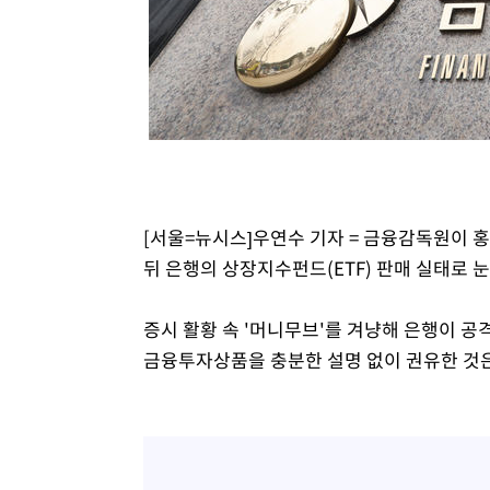
2시간 전 >
여수 오동도 해상서 모터보트 전복…1명 사망·1명 실종
3시간 전 >
극한폭염 한풀 꺾이지만…'낮 최고 35도' 무더위, 열대야 계
날씨]
4시간 전 >
축구협회 "압수수색·성접대 논란 사과…쇄신의 기회로 삼겠
5시간 전 >
[속보]'압수수색·성접대 논란' 축구협회 "실망과 걱정 안겨드
8시간 전 >
'최고 37도' 폭염 지속…강원동해안 최대 150㎜ 비
10시간 전 >
[속보]뉴욕증시 상승 마감…S&P 0.6% 나스닥 1.3%↑
[서울=뉴시스]우연수 기자 = 금융감독원이 
뒤 은행의 상장지수펀드(ETF) 판매 실태로 눈
증시 활황 속 '머니무브'를 겨냥해 은행이 공
금융투자상품을 충분한 설명 없이 권유한 것은