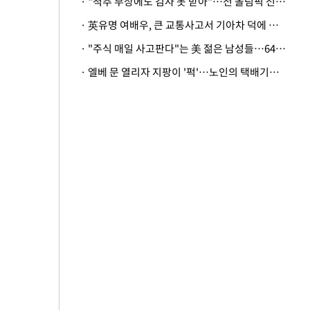
· "척추 부상에도 검사 못 받아"…전 올림픽 선수, 美봅슬레이협회 상대 소송
· 英유명 여배우, 큰 교통사고서 기아차 덕에 살았다
· "주식 매일 사고판다"는 美 젊은 남성들…64%가 "나는 인생의 패배자“
· 엘베 문 열리자 지팡이 '퍽'…노인의 택배기사 폭행 이유