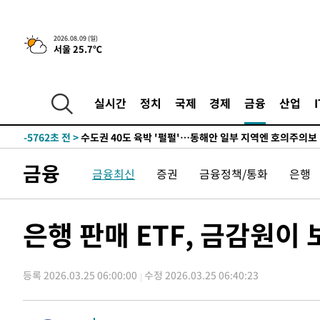
한민수·김용 순
-14185초 전 >
[속보]김민석, 與 전대 당원투표 누적 득표율 45.42%로 
청래 44.56%
-13467초 전 >
[속보]與 대표 경선 제주·인천 당원투표…金 47.75%·
2026.08.09 (일)
서울 25.7℃
42.08%·宋 10.17%
-13001초 전 >
이강인 "아틀레티코 이적 기뻐…등번호 7번 의미보단 팀 
것"
-12936초 전 >
[속보]與 당대표 경선, 제주·인천 권리당원 투표 김민석 
-6710초 전 >
낮 최고 35도 '무더위'…동해안 시간당 30㎜ '강한 비'[내
실시간
정치
국제
경제
금융
산업
-5980초 전 >
[속보]이강인 "감독님이 원하는 마음 느꼈고, 많은 트로피 
레티코 이적"
-5762초 전 >
수도권 40도 육박 '펄펄'…동해안 일부 지역엔 호의주의보
-4731초 전 >
온열질환 사망자 3명 늘어…누적 환자 3000명 돌파
금융
금융최신
증권
금융정책/통화
은행
22분 전 >
강릉에 시간당 81.4㎜ 물폭탄…도로 잠기고 담벼락 붕괴
1시간 전 >
백운산서 80년근 천종산삼 9뿌리 발견…감정가 1.3억원
2시간 전 >
선재도서 해루질 나섰다 실종 60대, 닷새 만에 숨진 채 발견
은행 판매 ETF, 금감원이
2시간 전 >
남자 농구, 나고야 아시안게임서 '홈팀' 일본과 한일전
2시간 전 >
여수 오동도 해상서 모터보트 전복…1명 사망·1명 실종
등록 2026.03.25 06:00:00
수정 2026.03.25 06:40:23
3시간 전 >
극한폭염 한풀 꺾이지만…'낮 최고 35도' 무더위, 열대야 계
날씨]
4시간 전 >
축구협회 "압수수색·성접대 논란 사과…쇄신의 기회로 삼겠
5시간 전 >
[속보]'압수수색·성접대 논란' 축구협회 "실망과 걱정 안겨드