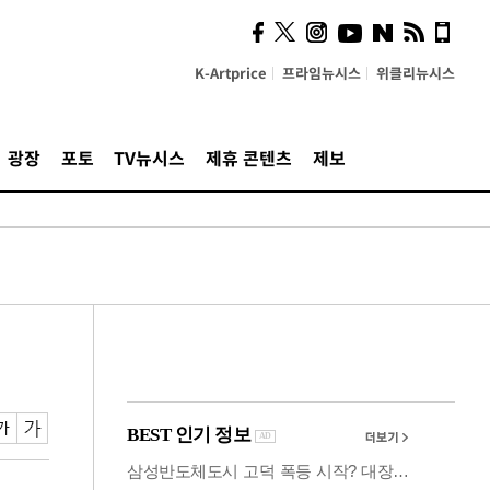
사이 해답 찾았죠"…알을
깨고 나온 '초자아'
K-Artprice
프라임뉴시스
위클리뉴시스
광장
포토
TV뉴시스
제휴 콘텐츠
제보