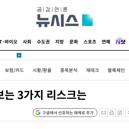
1위… 정
鄭
위해 뛸
승리
일날씨]
IT·바이오
사회
수도권
지방
문화
스포츠
연예
원해 아틀
보험/카드
시황/환율
종목분석
재테크
블록체인
 보는 3가지 리스크는
속[다음주
구글에서 선호하는 매체로 추가
다"
려 죄송"