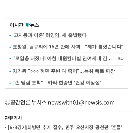
이시간
핫
뉴스
'고지용과 이혼' 허양임, 새 출발했다
표창원, 남규리에 15년 만에 사과…"제가 틀렸습니다"
차가원 "○○○ 까면 주변 다 죽어"…녹취 폭로 파장
"손 떨림 포착"…카라 한승연 '건강 이상설'
◎공감언론 뉴시스
newswith01@newsis.com
관련기사
[6·3경기]최병민 추가 접수, 민주 오산시장 공천판 '흔들'