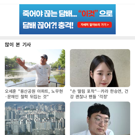
많이 본 기사
오세훈 "용산공원 아파트, 노무현
"손 떨림 포착"…카라 한승연, 건
·문재인 철학 뒤집는 것"
강 괜찮나 팬들 '걱정'