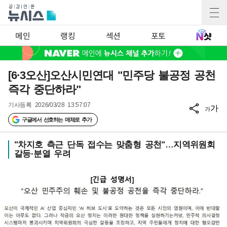
메인
랭킹
섹션
포토
[6·3오산]오산시민연대 "민주당 불공정 공천
즉각 중단하라"
기사등록
2026/03/28 13:57:07
가
가
구글에서 선호하는 매체로 추가
"차지호 측근 단독 접수는 맞춤형 공천"…지역위원회
갈등·분열 우려