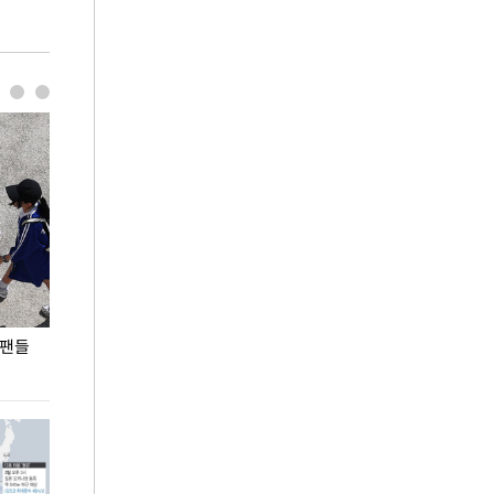
 팬들
이 대통령, '청년 대책 속도 높여야…폭염 문제도
입추 코앞인데 전
총력 대응'