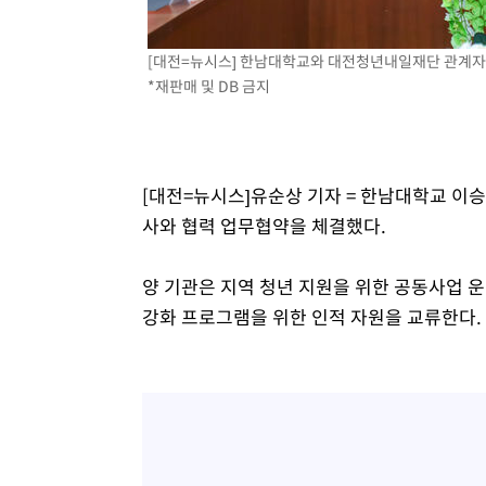
-11508초 전 >
[속보]원·달러 환율, 0.7원 내린 1423.8원 마감
-9107초 전 >
"여기 떨어졌다"…다누리, 스페이스X 로켓 달 충돌 흔적 
[대전=뉴시스] 한남대학교와 대전청년내일재단 관계자들 기
*재판매 및 DB 금지
-6152초 전 >
손흥민, 5경기 연속골 실패…LAFC는 승부차기 끝 과달라
20분 전 >
내일까지 39도 '펄펄'…기상청 "태풍 지나며 폭염 잠시 꺾인다
26분 전 >
트럼프, 한국계 진보 주지사 후보 맹공…"공산주의가 최대 위
27분 전 >
"美간섭에 합의 지연"…트럼프, '이란 호르무즈 통제권' 수용
[대전=뉴시스]유순상 기자 = 한남대학교 이
1시간 전 >
[속보]산업장관 "李정부, 원전 반대 안해…안정 전력 위해 불
사와 협력 업무협약을 체결했다.
1시간 전 >
[속보]경찰, '홍명보 선임 논란' 대한축구협회·축구회관 등 
양 기관은 지역 청년 지원을 위한 공동사업 운
강화 프로그램을 위한 인적 자원을 교류한다.