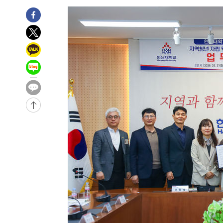
27분 전 >
트럼프, 한국계 진보 주지사 후보 맹공…"공산주의가 최대 위
27분 전 >
"美간섭에 합의 지연"…트럼프, '이란 호르무즈 통제권' 수용
1시간 전 >
[속보]산업장관 "李정부, 원전 반대 안해…안정 전력 위해 불
1시간 전 >
[속보]경찰, '홍명보 선임 논란' 대한축구협회·축구회관 등 
-19788초 전 >
[속보]합참 "北 발사체는 단거리탄도미사일…감시·경계
화"
-19536초 전 >
日방위성, 北이 동해로 쏜 발사체는 탄도미사일 가능성
-17966초 전 >
[속보] SKT, 에이닷 서비스 장애 발생…"원인 파악 중"
-17372초 전 >
[속보]합참 "북, 동해상으로 미상 발사체 발사"
-16768초 전 >
'낮 최고 39도' 불볕더위…한밤 열대야도 계속[내일날씨]
-16727초 전 >
[속보]7~9일 프로야구 3연전도 폭염 취소…11일 재개
-16389초 전 >
"韓 외환시장 개입 관측 배경엔 美의 대한국 무역적자 있
-16216초 전 >
'월드컵 탈락 후폭풍' 축구협회…초유의 압수수색에 '충격
-16056초 전 >
서울 낮 37.9도, 올여름 최고치 경신…영등포 순간 '40도
-15618초 전 >
[속보]종합특검, 대검 추가 압수수색…내란 중요임무종사
-11713초 전 >
[속보]코스닥, 800p 회복…0.26% 오른 801.67 마감
-11643초 전 >
[속보]코스피, 301.88포인트(4.58%) 내린 6296.38 마