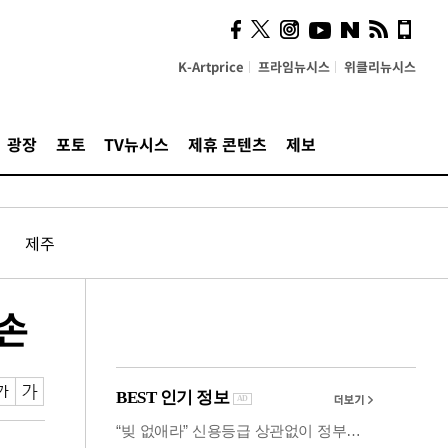
의견, 국토부·LH에 충실히
전달할 것"
K-Artprice
프라임뉴시스
위클리뉴시스
광장
포토
TV뉴시스
제휴 콘텐츠
제보
제주
손