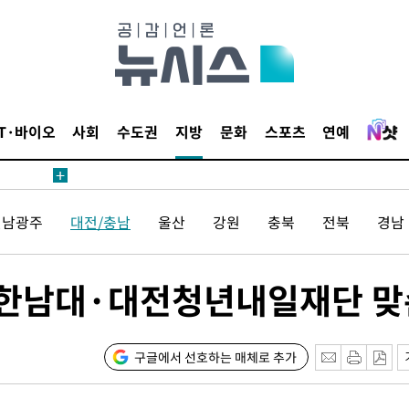
태세 강
IT·바이오
사회
수도권
지방
문화
스포츠
연예
어"
·당황'
전남광주
대전/충남
울산
강원
충북
전북
경남
'
 혐의
한남대·대전청년내일재단 맞
감
포착
구글에서 선호하는 매체로 추가
하라 격파
"