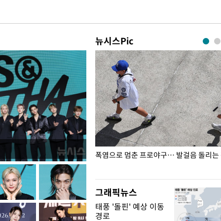
뉴시스Pic
전남광주… 열화상 카메라에 담긴
폭염으로 멈춘 프로야구… 발걸음 돌리는
그래픽뉴스
태풍 '돌핀' 예상 이동
경로