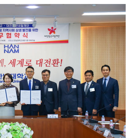
협"
할까
가피"
압수수색
태세 강
어"
·당황'
'
 혐의
감