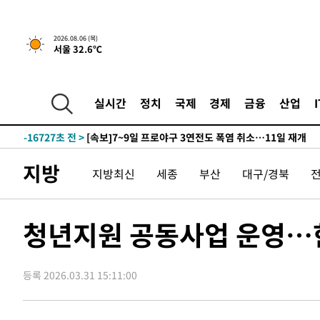
-19768초 전 >
[속보]합참 "北 발사체는 단거리탄도미사일…감시·경계
화"
-19516초 전 >
日방위성, 北이 동해로 쏜 발사체는 탄도미사일 가능성
2026.08.06 (목)
서울 32.6℃
-17946초 전 >
[속보] SKT, 에이닷 서비스 장애 발생…"원인 파악 중"
-17352초 전 >
[속보]합참 "북, 동해상으로 미상 발사체 발사"
-16748초 전 >
'낮 최고 39도' 불볕더위…한밤 열대야도 계속[내일날씨]
실시간
정치
국제
경제
금융
산업
-16707초 전 >
[속보]7~9일 프로야구 3연전도 폭염 취소…11일 재개
-16369초 전 >
"韓 외환시장 개입 관측 배경엔 美의 대한국 무역적자 있
-16196초 전 >
'월드컵 탈락 후폭풍' 축구협회…초유의 압수수색에 '충격
지방
지방최신
세종
부산
대구/경북
-16036초 전 >
서울 낮 37.9도, 올여름 최고치 경신…영등포 순간 '40도
-15598초 전 >
[속보]종합특검, 대검 추가 압수수색…내란 중요임무종사
-11693초 전 >
[속보]코스닥, 800p 회복…0.26% 오른 801.67 마감
청년지원 공동사업 운영…
-11623초 전 >
[속보]코스피, 301.88포인트(4.58%) 내린 6296.38 마
-11488초 전 >
[속보]원·달러 환율, 0.7원 내린 1423.8원 마감
등록 2026.03.31 15:11:00
-9087초 전 >
"여기 떨어졌다"…다누리, 스페이스X 로켓 달 충돌 흔적 
-6132초 전 >
손흥민, 5경기 연속골 실패…LAFC는 승부차기 끝 과달라
21분 전 >
내일까지 39도 '펄펄'…기상청 "태풍 지나며 폭염 잠시 꺾인다