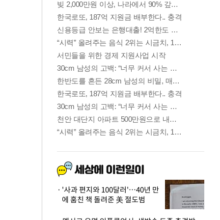
'사과 편지와 100달러'…40년 만
에 훔친 책 돌려준 美 절도범