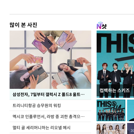
많이 본 사진
컴백하는 스키즈
입추 하루 앞둔 
삼성전자, 7일부터 갤럭시 Z 폴드8 울트라·폴드8·플립8 출시
폭염
트리니티항공 승무원의 워킹
멕시코 인플루언서, 라방 중 괴한 총격으로 사망
멀티 골 세리머니하는 리오넬 메시