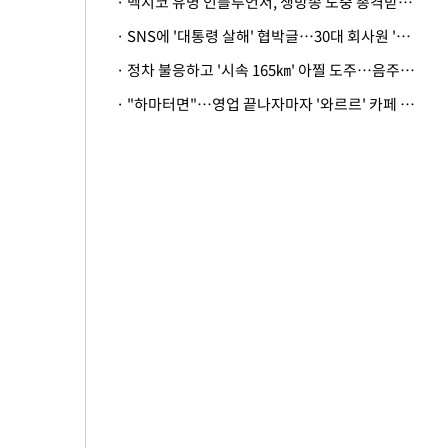
· 멕시코 유명 인플루언서, 생방송 도중 총격받아 사망
· SNS에 '대통령 살해' 협박글…30대 회사원 '불구속 송치'
· 정차 불응하고 '시속 165㎞' 아찔 도주…음주운전자 체포
· "하마터면"…영업 끝나자마자 '와르르' 카페 테라스 덮친 대리석 외벽