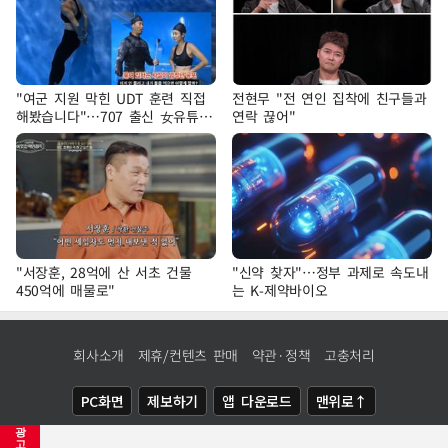
"여군 지원 막힌 UDT 훈련 직접
전현무 "전 연인 집착에 친구들과
해봤습니다"…707 출신 女유튜버
연락 끊어"
'완벽 소화'
"서장훈, 28억에 산 서초 건물
"신약 찾자"…정부 과제로 속도내
450억에 매물로"
는 K-제약바이오
회사소개
제휴/컨텐츠 판매
약관·정책
고충처리
PC화면
제보하기
앱 다운로드
맨위로↑
광
COPYRIGHTⓒ
NEWSIS
ALL RIGHTS RESERVED.
고