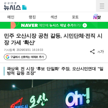
메인
랭킹
섹션
포토
민주 오산시장 공천 갈등, 시민단체·전직 시
장 가세 '확산'
기사등록
2026/03/31 16:19:33
가
가
구글에서 선호하는 매체로 추가
곽상욱 전 시장 ‘후보 단일화’ 주장, 오산시민연대 "일
방적 갈등 조장"