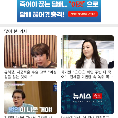
많이 본 기사
유혜정, 자궁적출 수술 고백 "여성
차가원 "○○○ 까면 주변 다 죽
성을 잃는 것이…"
어"…전세금 미반환 속 녹취 폭로
파장
김정렬 "친형 군대서 구타로 사
[속보]김민석, 與 전대 당원투표