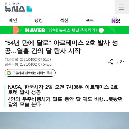
메인
랭킹
섹션
포토
"54년 만에 달로" 아르테미스 2호 발사 성
공…열흘 간의 달 탐사 시작
기사등록
2026/04/02 07:51:07
가
가
최종수정
2026/04/02 07:54:00
구글에서 선호하는 매체로 추가
NASA, 한국시각 2일 오전 7시36분 아르테미스 2호
로켓 발사 성공
4인의 우주비행사가 열흘 동안 달 궤도 비행…못봤던
달의 모습 본다