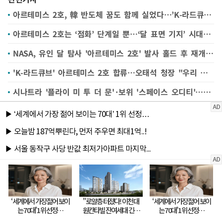
아르테미스 2호, 韓 반도체 꿈도 함께 실었다…’K-라드큐브’도 우주로
아르테미스 2호는 ‘점화’ 단계일 뿐…‘달 표면 기지’ 시대 개막
NASA, 유인 달 탐사 '아르테미스 2호' 발사 홀드 후 재개…통신 문제로 10여분 연기
'K-라드큐브' 아르테미스 2호 합류…오태석 청장 "우리 기업 세계 무대 경쟁력 키울 것"
시나트라 '플라이 미 투 더 문'·보위 '스페이스 오디티'…아르테미스 2호 발사와 듣는 팝 명곡들