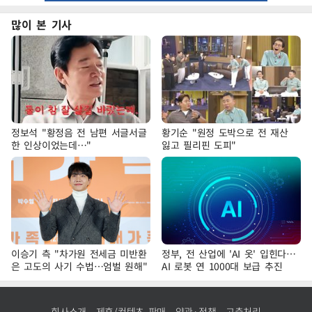
많이 본 기사
정보석 "황정음 전 남편 서글서글
황기순 "원정 도박으로 전 재산
한 인상이었는데…"
잃고 필리핀 도피"
이승기 측 "차가원 전세금 미반환
정부, 전 산업에 'AI 옷' 입힌다…
은 고도의 사기 수법…엄벌 원해"
AI 로봇 연 1000대 보급 추진
회사소개
제휴/컨텐츠 판매
약관·정책
고충처리