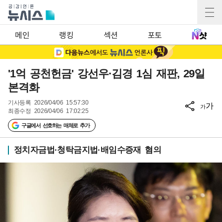
메인
랭킹
섹션
포토
'1억 공천헌금' 강선우·김경 1심 재판, 29일
본격화
기사등록
2026/04/06 15:57:30
가
가
최종수정
2026/04/06 17:02:25
구글에서 선호하는 매체로 추가
정치자금법·청탁금지법·배임수증재 혐의