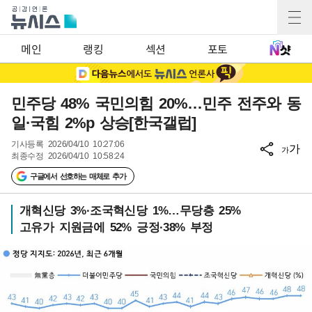
메인
랭킹
섹션
포토
민주당 48% 국민의힘 20%…민주 전주와 동
일·국힘 2%p 상승[한국갤럽]
기사등록
2026/04/10 10:27:06
가
가
최종수정
2026/04/10 10:58:24
구글에서 선호하는 매체로 추가
개혁신당 3%·조국혁신당 1%…무당층 25%
고유가 지원금에 52% 긍정·38% 부정