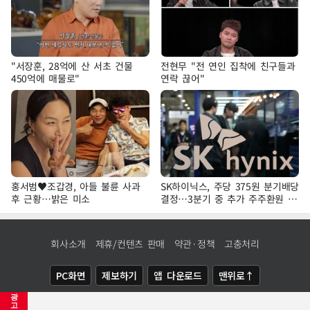
"서장훈, 28억에 산 서초 건물
전현무 "전 연인 집착에 친구들과
450억에 매물로"
연락 끊어"
홍서범♥조갑경, 아들 불륜 사과
SK하이닉스, 주당 375원 분기배당
후 근황…밝은 미소
결정…3분기 중 추가 주주환원 발
표
회사소개
제휴/컨텐츠 판매
약관·정책
고충처리
PC화면
제보하기
앱 다운로드
맨위로↑
광
COPYRIGHTⓒ
NEWSIS
ALL RIGHTS RESERVED.
고