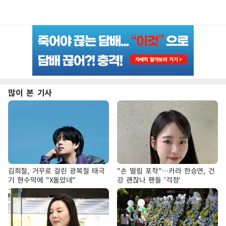
많이 본 기사
김희철, 거꾸로 걸린 광복절 태극
"손 떨림 포착"…카라 한승연, 건
기 현수막에 "X돌았네"
강 괜찮나 팬들 '걱정'