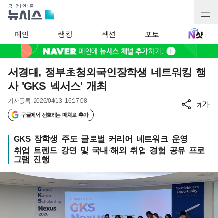
메인
랭킹
섹션
포토
서경대, 정부초청외국인장학생 네트워킹 행
사 'GKS 넥서스' 개최
기사등록
2026/04/13 16:17:08
가
가
구글에서 선호하는 매체로 추가
GKS 장학생 주도 글로벌 커리어 네트워크 운영
취업 트렌드 강연 및 국내·해외 취업 경험 공유 프로
그램 진행