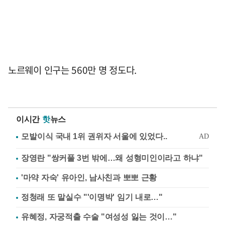
노르웨이 인구는 560만 명 정도다.
이시간
핫
뉴스
장영란 "쌍커풀 3번 밖에…왜 성형미인이라고 하냐"
'마약 자숙' 유아인, 남사친과 뽀뽀 근황
정청래 또 말실수 "'이명박' 임기 내로…"
유혜정, 자궁적출 수술 "여성성 잃는 것이…"