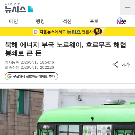
메인
랭킹
섹션
포토
북해 에너지 부국 노르웨이, 호르무즈 해협
봉쇄로 큰 돈
기사등록
2026/04/15 18:54:46
가
가
최종수정
2026/04/15 20:22:26
구글에서 선호하는 매체로 추가