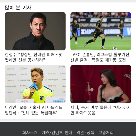
많이 본 기사
한정수 "황정민 선배만 피해…떳
LAFC 손흥민, 리그스컵 톨루카전
떳하면 신분 공개하라"
선발 출격…득점포 재가동 도전
이강인, 오늘 서울서 AT마드리드
제니, 동거 여부 물음에 "여기까지
입단식…'전례 없는 특급대우'
만 하자" 웃음
회사소개
제휴/컨텐츠 판매
약관·정책
고충처리