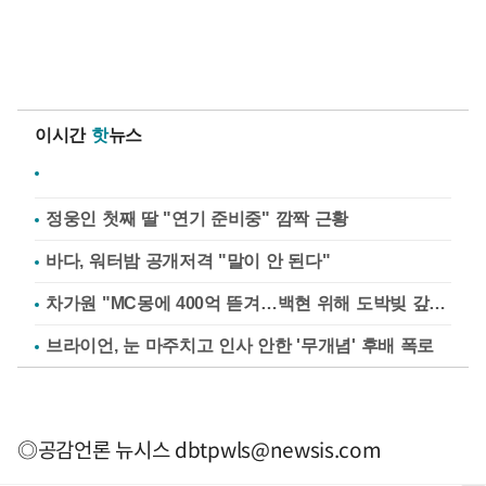
이시간
핫
뉴스
정웅인 첫째 딸 "연기 준비중" 깜짝 근황
바다, 워터밤 공개저격 "말이 안 된다"
차가원 "MC몽에 400억 뜯겨…백현 위해 도박빚 갚아줘"
브라이언, 눈 마주치고 인사 안한 '무개념' 후배 폭로
◎공감언론 뉴시스
dbtpwls@newsis.com