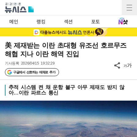
메인
랭킹
섹션
포토
美 제재받는 이란 초대형 유조선 호르무즈
해협 지나 이란 해역 진입
기사등록
2026/04/15 19:32:29
가
가
구글에서 선호하는 매체로 추가
추적 시스템 켠 채 운항 불구 아무 제재도 받지 않
아…이란 파르스 통신