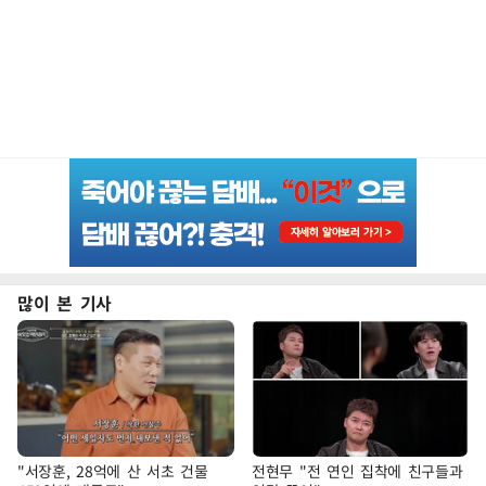
많이 본 기사
"서장훈, 28억에 산 서초 건물
전현무 "전 연인 집착에 친구들과