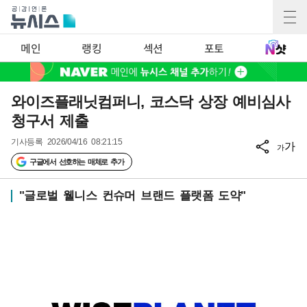
메인
랭킹
섹션
포토
와이즈플래닛컴퍼니, 코스닥 상장 예비심사
청구서 제출
기사등록
2026/04/16 08:21:15
가
가
구글에서 선호하는 매체로 추가
"글로벌 웰니스 컨슈머 브랜드 플랫폼 도약"