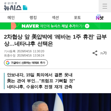
메인
랭킹
섹션
포토
2차협상 앞 美압박에 '레바논 1주 휴전' 급부
상…네타냐후 선택은
기사등록
2026/04/16 11:30:20
가
가
최종수정
2026/04/16 13:36:24
구글에서 선호하는 매체로 추가
안보내각, 15일 회의에서 결론 못내
美는 관여 부인…"트럼프 기뻐할 것"
네타냐후, 수용이후 전쟁 재개 관측