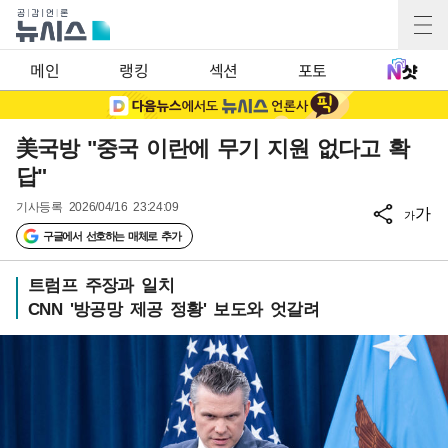
메인
랭킹
섹션
포토
美국방 "중국 이란에 무기 지원 없다고 확
답"
기사등록
2026/04/16 23:24:09
가
가
구글에서 선호하는 매체로 추가
트럼프 주장과 일치
CNN '방공망 제공 정황' 보도와 엇갈려