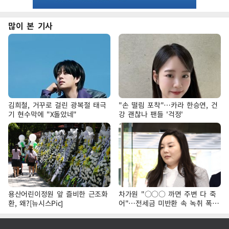
많이 본 기사
김희철, 거꾸로 걸린 광복절 태극
"손 떨림 포착"…카라 한승연, 건
기 현수막에 "X돌았네"
강 괜찮나 팬들 '걱정'
용산어린이정원 앞 즐비한 근조화
차가원 "○○○ 까면 주변 다 죽
환, 왜?[뉴시스Pic]
어"…전세금 미반환 속 녹취 폭로
파장