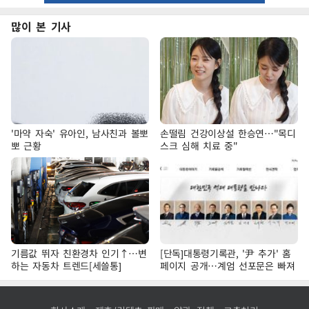
많이 본 기사
'마약 자숙' 유아인, 남사친과 볼뽀
손떨림 건강이상설 한승연…"목디
뽀 근황
스크 심해 치료 중"
기름값 뛰자 친환경차 인기↑…변
[단독]대통령기록관, '尹 추가' 홈
하는 자동차 트렌드[세쓸통]
페이지 공개…계엄 선포문은 빠져