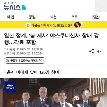
메인
랭킹
섹션
포토
일본 정계, '봄 제사' 야스쿠니신사 참배 강
행…각료 포함
기사등록
2026/04/22 13:58:38
가
가
최종수정
2026/04/22 15:02:24
구글에서 선호하는 매체로 추가
춘계 예대제 맞아 126명 참여