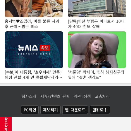
홍서범♥조갑경, 아들 불륜 사과
[단독]인천 부평구 아파트서 10대
후 근황…밝은 미소
가 40대 친모 살해
[속보]이 대통령, '호우피해' 안동·
'서준맘' 박세미, 연하 남자친구와
의성 관할 4개 면 특별재난지역
열애 "결혼 생각도"
선포
회사소개
제휴/컨텐츠 판매
약관·정책
고충처리
PC화면
제보하기
앱 다운로드
맨위로↑
광
COPYRIGHTⓒ
NEWSIS
ALL RIGHTS RESERVED.
고
삭
제