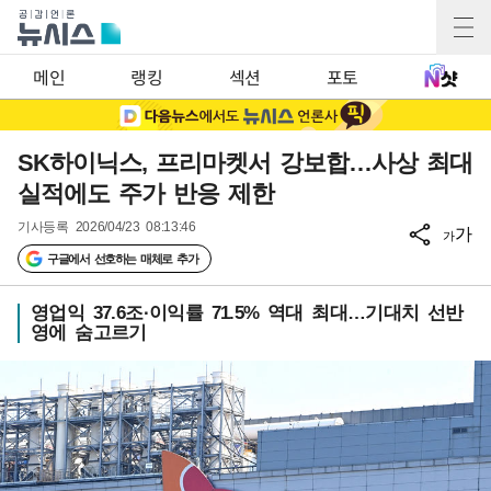
메인
랭킹
섹션
포토
SK하이닉스, 프리마켓서 강보합…사상 최대
실적에도 주가 반응 제한
기사등록
2026/04/23 08:13:46
가
가
구글에서 선호하는 매체로 추가
영업익 37.6조·이익률 71.5% 역대 최대…기대치 선반
영에 숨고르기