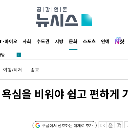
 사망
 CDC
 압수수색
위 등 9곳
IT·바이오
사회
수도권
지방
문화
스포츠
연예
출발
여행/레저
종교
개장
3명은 중
생 욕심을 비워야 쉽고 편하게 
에서 두차
20일 후
구글에서 선호하는 매체로 추가