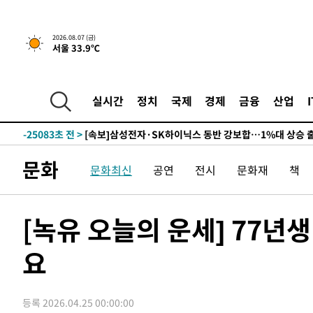
-28694초 전 >
민주 콩고 에볼라환자 4천명 돌파, 4053명 발생 1850명
-27944초 전 >
[속보]'300억원대 사기 혐의' 차가원 대표 구속 송치
2026.08.07 (금)
서울 33.9℃
-27138초 전 >
"미 전국적 살모네라 식중독 원인은 멕시코산 할라피뇨"--
-25651초 전 >
[속보]경찰·노동부, HL만도 평택사업장 끼임 사망 관련
-25532초 전 >
[속보]합수본, '투표율 허위 입력' 중앙·서울·경기도 선관
실시간
정치
국제
경제
금융
산업
압수수색
-25287초 전 >
[속보]원·달러 환율, 오전 9시 1423.8원
-25083초 전 >
[속보]삼성전자·SK하이닉스 동반 강보합…1%대 상승 
-25069초 전 >
[속보]코스닥, 5.95포인트(0.74%) 상승한 807.62개장
문화
문화최신
공연
전시
문화재
책
-25037초 전 >
[속보]코스피, 6300선 재탈환…1.09% 오른 6365.07 
-22202초 전 >
시리아 다마스쿠스 교외에서 미니버스 폭발.. 14명 부상, 
태
-21500초 전 >
입추에도 극한더위…서울 낮 39도 '폭염중대경보'
[녹유 오늘의 운세] 77년
-16464초 전 >
이란, 호르무즈서 "적국 목표물들"과 대치로 남부 케슘섬
례 큰 폭발음
요
-15179초 전 >
[속보]美, 폴리실리콘 수입 규제…파생제품 15% 관세, 1
발효
-13330초 전 >
[속보]트럼프, 美 원정출산 금지 행정명령 서명
-11030초 전 >
[속보] 뉴욕증시, 일제 하락 마감…나스닥 0.06%↓
등록 2026.04.25 00:00:00
-32248초 전 >
[속보]'채상병 순직 책임' 임성근, 항소심도 징역 3년