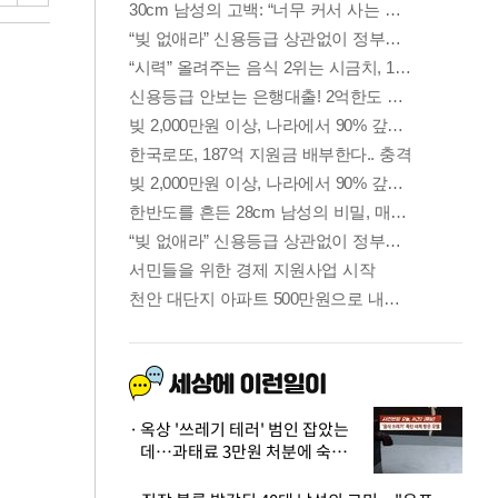
옥상 '쓰레기 테러' 범인 잡았는
데…과태료 3만원 처분에 숙박업
주 허탈