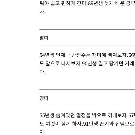
워야 쉽고 편하게 간다.89년생 늦게 배운 공
자.
말띠
54년생 언제나 반전주는 재미에 빠져보자.6
도 앞으로 나서보자.90년생 밀고 당기던 거
다.
양띠
55년생 숨겨있던 열정을 밖으로 꺼내보자.67
도 여럿이 함께 하자.91년생 끈기와 집념으로
자.