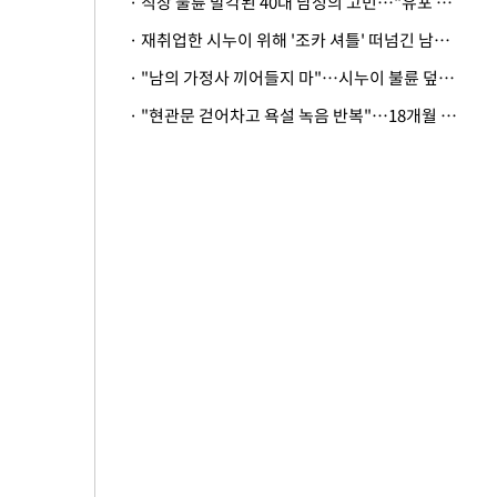
· 직장 불륜 발각된 40대 남성의 고민…"유포 동료 명예훼손·협박죄 고소 가능할까"
· 재취업한 시누이 위해 '조카 셔틀' 떠넘긴 남편…아내 "난 못한다"
· "남의 가정사 끼어들지 마"…시누이 불륜 덮으려는 남편에 억울한 아내
· "현관문 걷어차고 욕설 녹음 반복"…18개월 아기 키우는 집 뒤흔든 '앞집의 비극'