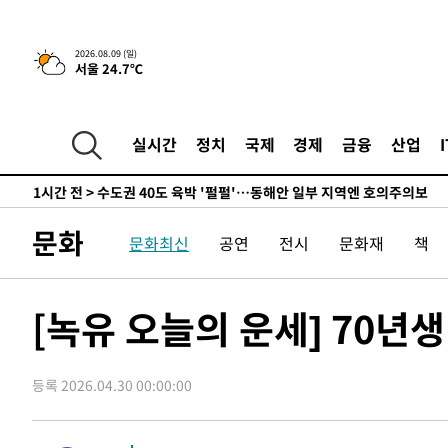
민수·김용 순
-2645초 전 >
[속보]김민석, 與 전대 당원투표 누적 득표율 45.42%로 
래 44.56%
-1927초 전 >
[속보]與 대표 경선 제주·인천 당원투표…金 47.75%·鄭 4
2026.08.09 (일)
서울 24.7℃
宋 10.17%
-1461초 전 >
이강인 "아틀레티코 이적 기뻐…등번호 7번 의미보단 팀 위
-1396초 전 >
[속보]與 당대표 경선, 제주·인천 권리당원 투표 김민석 승
1시간 전 >
낮 최고 35도 '무더위'…동해안 시간당 30㎜ '강한 비'[내일
실시간
정치
국제
경제
금융
산업
1시간 전 >
[속보]이강인 "감독님이 원하는 마음 느꼈고, 많은 트로피 원
티코 이적"
1시간 전 >
수도권 40도 육박 '펄펄'…동해안 일부 지역엔 호의주의보
1시간 전 >
온열질환 사망자 3명 늘어…누적 환자 3000명 돌파
문화
문화최신
공연
전시
문화재
책
3시간 전 >
강릉에 시간당 81.4㎜ 물폭탄…도로 잠기고 담벼락 붕괴
4시간 전 >
백운산서 80년근 천종산삼 9뿌리 발견…감정가 1.3억원
5시간 전 >
선재도서 해루질 나섰다 실종 60대, 닷새 만에 숨진 채 발견
[녹유 오늘의 운세] 70년
5시간 전 >
남자 농구, 나고야 아시안게임서 '홈팀' 일본과 한일전
6시간 전 >
여수 오동도 해상서 모터보트 전복…1명 사망·1명 실종
등록 2026.04.30 00:00:00
7시간 전 >
극한폭염 한풀 꺾이지만…'낮 최고 35도' 무더위, 열대야 계
날씨]
8시간 전 >
축구협회 "압수수색·성접대 논란 사과…쇄신의 기회로 삼겠
8시간 전 >
[속보]'압수수색·성접대 논란' 축구협회 "실망과 걱정 안겨드