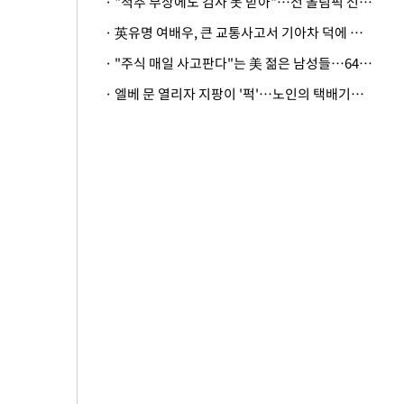
· "척추 부상에도 검사 못 받아"…전 올림픽 선수, 美봅슬레이협회 상대 소송
· 英유명 여배우, 큰 교통사고서 기아차 덕에 살았다
· "주식 매일 사고판다"는 美 젊은 남성들…64%가 "나는 인생의 패배자“
· 엘베 문 열리자 지팡이 '퍽'…노인의 택배기사 폭행 이유