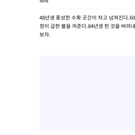
쥐띠
48년생 풍성한 수확 곳간이 차고 넘쳐진다.6
정이 급한 불을 꺼준다.84년생 헌 것을 버려
보자.