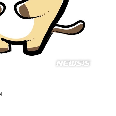
속[다음주
다"
려 죄송"
세