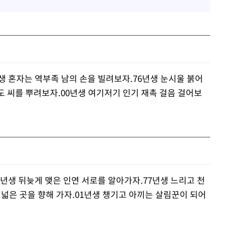
생 혼자는 역부족 남의 손을 빌려보자.76년생 눈시울 붉어
도 씨를 뿌려보자.00년생 여기저기 인기 재촉 걸음 걸어보
5년생 뒤늦게 맺은 인연 서로를 알아가자.77년생 느리고 천
 넓은 곳을 향해 가자.01년생 챙기고 아끼는 살림꾼이 되어