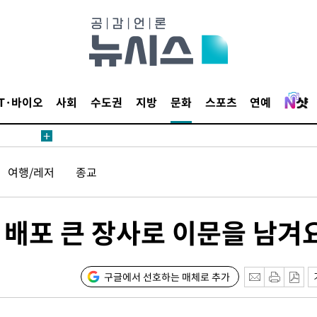
1위… 정청
2.08%·
해 뛸 것"
리
날씨]
IT·바이오
사회
수도권
지방
문화
스포츠
연예
해 아틀레
여행/레저
종교
생 배포 큰 장사로 이문을 남겨
속[다음주
구글에서 선호하는 매체로 추가
다"
려 죄송"