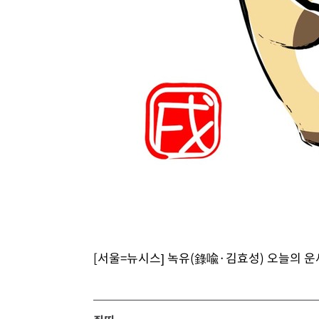
6시간 전 >
여수 오동도 해상서 모터보트 전복…1명 사망·1명 실종
7시간 전 >
극한폭염 한풀 꺾이지만…'낮 최고 35도' 무더위, 열대야 계
날씨]
8시간 전 >
축구협회 "압수수색·성접대 논란 사과…쇄신의 기회로 삼겠
8시간 전 >
[속보]'압수수색·성접대 논란' 축구협회 "실망과 걱정 안겨드
11시간 전 >
'최고 37도' 폭염 지속…강원동해안 최대 150㎜ 비
13시간 전 >
[속보]뉴욕증시 상승 마감…S&P 0.6% 나스닥 1.3%↑
[서울=뉴시스] 녹유(錄喩·김효성) 오늘의 운