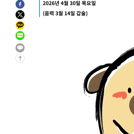
2026년 4월 30일 목요일
11시간 전 >
'최고 37도' 폭염 지속…강원동해안 최대 150㎜ 비
(음력 3월 14일 갑술)
13시간 전 >
[속보]뉴욕증시 상승 마감…S&P 0.6% 나스닥 1.3%↑
-11665초 전 >
이란 "호르무즈 재개방 합의 근접…美 배상 선행돼야"
-2712초 전 >
[속보]與최고위원 제주·인천 순회경선…박선원·최민희·
민수·김용 순
-2665초 전 >
[속보]김민석, 與 전대 당원투표 누적 득표율 45.42%로 
래 44.56%
-1947초 전 >
[속보]與 대표 경선 제주·인천 당원투표…金 47.75%·鄭 4
宋 10.17%
-1481초 전 >
이강인 "아틀레티코 이적 기뻐…등번호 7번 의미보단 팀 위
-1416초 전 >
[속보]與 당대표 경선, 제주·인천 권리당원 투표 김민석 승
1시간 전 >
낮 최고 35도 '무더위'…동해안 시간당 30㎜ '강한 비'[내일
1시간 전 >
[속보]이강인 "감독님이 원하는 마음 느꼈고, 많은 트로피 원
티코 이적"
1시간 전 >
수도권 40도 육박 '펄펄'…동해안 일부 지역엔 호의주의보
1시간 전 >
온열질환 사망자 3명 늘어…누적 환자 3000명 돌파
3시간 전 >
강릉에 시간당 81.4㎜ 물폭탄…도로 잠기고 담벼락 붕괴
4시간 전 >
백운산서 80년근 천종산삼 9뿌리 발견…감정가 1.3억원
5시간 전 >
선재도서 해루질 나섰다 실종 60대, 닷새 만에 숨진 채 발견
5시간 전 >
남자 농구, 나고야 아시안게임서 '홈팀' 일본과 한일전