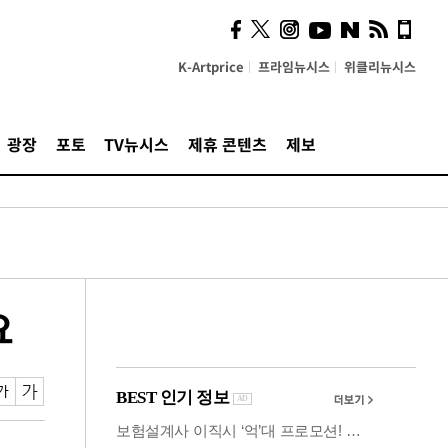
사이 해답 찾았죠"…알을
깨고 나온 '초자아'
K-Artprice
프라임뉴시스
위클리뉴시스
광장
포토
TV뉴시스
제휴 콘텐츠
제보
요