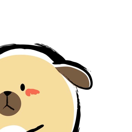
서미화·한
1위… 정청
2.08%·
해 뛸 것"
리
날씨]
해 아틀레