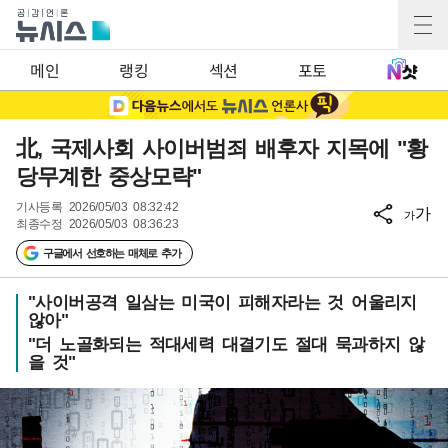
메인
랭킹
섹션
포토
北, 국제사회 사이버범죄 배후자 지목에 "황
당무계한 중상모략"
기사등록
2026/05/03 08:32:42
가
가
최종수정
2026/05/03 08:36:23
구글에서 선호하는 매체로 추가
"사이버공격 일삼는 미국이 피해자라는 것 어울리지
않아"
"더 노골화되는 적대세력 대결기도 절대 묵과하지 않
을 것"