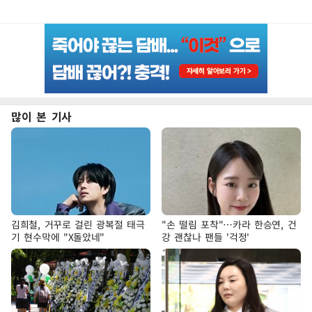
많이 본 기사
김희철, 거꾸로 걸린 광복절 태극
"손 떨림 포착"…카라 한승연, 건
기 현수막에 "X돌았네"
강 괜찮나 팬들 '걱정'