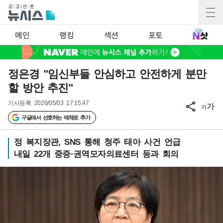
메인
랭킹
섹션
포토
정은경 "임신부들 안심하고 안전하게 분만
할 방안 추진"
기사등록
2026/05/03 17:15:47
가
가
구글에서 선호하는 매체로 추가
정 복지장관, SNS 통해 청주 태아 사건 언급
내일 22개 중증·권역모자의료센터 등과 회의