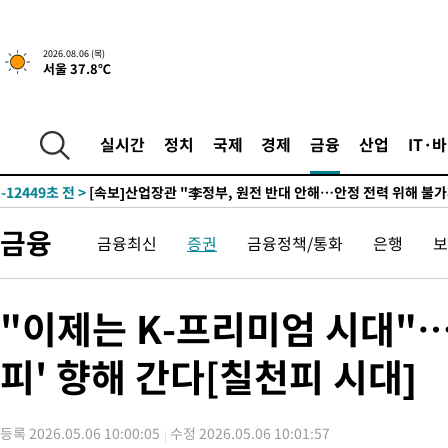
-29069초 전 >
[속보]원·달러 환율, 0.7원 내린 1423.8원 마감
-26668초 전 >
"여기 떨어졌다"…다누리, 스페이스X 로켓 달 충돌 흔적 포착
2026.08.06 (목)
-23713초 전 >
손흥민, 5경기 연속골 실패…LAFC는 승부차기 끝 과달라하라
서울 37.8℃
-16314초 전 >
내일까지 39도 '펄펄'…기상청 "태풍 지나며 폭염 잠시 꺾인다
-15951초 전 >
트럼프, 한국계 진보 주지사 후보 맹공…"공산주의가 최대 위협
실시간
정치
국제
경제
금융
산업
IT·
-15929초 전 >
"美간섭에 합의 지연"…트럼프, '이란 호르무즈 통제권' 수용
-12449초 전 >
[속보]산업장관 "李정부, 원전 반대 안해…안정 전력 위해 불가
-11146초 전 >
[속보]경찰, '홍명보 선임 논란' 대한축구협회·축구회관 등 압
색
-10533초 전 >
[속보]산업장관 "美무역법 제301조 과잉생산 결과 발표 8월 중
금융
금융최신
증권
금융정책/통화
은행
보
상
-10326초 전 >
[속보]코스피 매도사이드카 발동…4%대 급락
-9598초 전 >
[속보]전남광주 초대 시민추천 부시장에 백승주·윤난실
"이제는 K-프리미엄 시대"
-7159초 전 >
서울 열대야 15일째 지속…비공식 '초열대야' 30도 넘어
-5726초 전 >
[속보]코스닥, 2.15포인트(0.27%) 내린 797.44 출발
피' 향해 간다[칠천피 시대]
-5709초 전 >
[속보]코스피, 119.51포인트(1.81%) 내린 6478.75 개장
-2156초 전 >
6월 경상수지 497.3억 달러…두 달 연속 사상 최대
-2107초 전 >
서울 낮 39도 '폭염중대경보'…40도 관측 가능성도
등록 2026.05.06 10:00:05
수정 2026.05.06 10:01:57