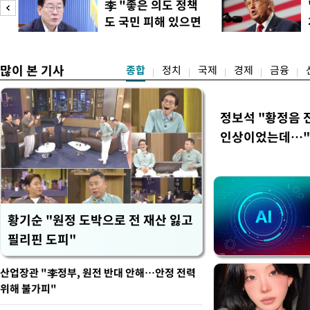
李 "좋은 의도 정책
정례 브리핑을 열고 이같이 
도 국민 피해 있으면
관은 "상층까지 잘 연결된 
이
고쳐야"
많이 본 기사
종합
정치
국제
경제
금융
정보석 "황정음 
인상이었는데…"
황기순 "원정 도박으로 전 재산 잃고
필리핀 도피"
산업장관 "李정부, 원전 반대 안해…안정 전력
위해 불가피"