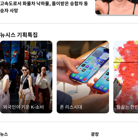
고속도로서 화물차 낙하물, 들이받은 승합차 동
승자 사망
뉴시스 기획특집
외국인이 키운 K-소비
폰 리스시대
들끓는 한
뉴스
광장