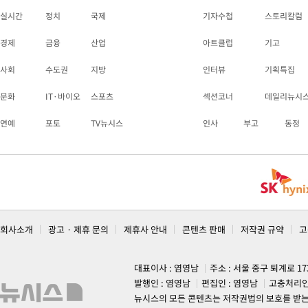
실시간
정치
국제
기자수첩
스토리칼럼
경제
금융
산업
아트클럽
기고
사회
수도권
지방
인터뷰
기획특집
문화
IT·바이오
스포츠
섹션코너
데일리뉴시
연예
포토
TV뉴시스
인사
부고
동정
회사소개
광고 · 제휴 문의
제휴사 안내
콘텐츠 판매
저작권 규약
고
대표이사 : 염영남
주소 : 서울 중구 퇴계로 1
발행인 : 염영남
편집인 : 염영남
고충처리인
뉴시스의 모든 콘텐츠는 저작권법의 보호를 받는 바, 무