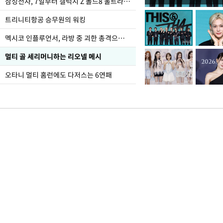
오세훈 "용산어린이정원
삼성전자, 7일부터 갤럭시 Z 폴드8 울트라·폴드8·플립8 출시
어"
트리니티항공 승무원의 워킹
멕시코 인플루언서, 라방 중 괴한 총격으로 사망
멀티 골 세리머니하는 리오넬 메시
오타니 멀티 홈런에도 다저스는 6연패