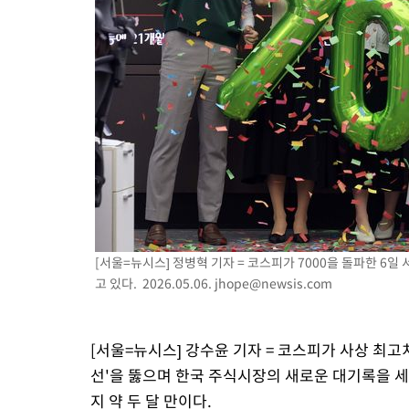
-5746초 전 >
[속보]코스닥, 2.15포인트(0.27%) 내린 797.44 출발
-5729초 전 >
[속보]코스피, 119.51포인트(1.81%) 내린 6478.75 개장
-2176초 전 >
6월 경상수지 497.3억 달러…두 달 연속 사상 최대
-2127초 전 >
서울 낮 39도 '폭염중대경보'…40도 관측 가능성도
8분 전 >
미 워싱턴주 스포캔 시의 통제불능 3개 산불, 방화선 일부 구축
2시간 전 >
[속보] 호르무즈 해협 이란-오만 협상 기대속 뉴욕증시 혼조 마감 다
0.49%↑
[서울=뉴시스] 정병혁 기자 = 코스피가 7000을 돌파한 6일
고 있다. 2026.05.06.
jhope@newsis.com
[서울=뉴시스] 강수윤 기자 = 코스피가 사상 최고
선'을 뚫으며 한국 주식시장의 새로운 대기록을 세
지 약 두 달 만이다.