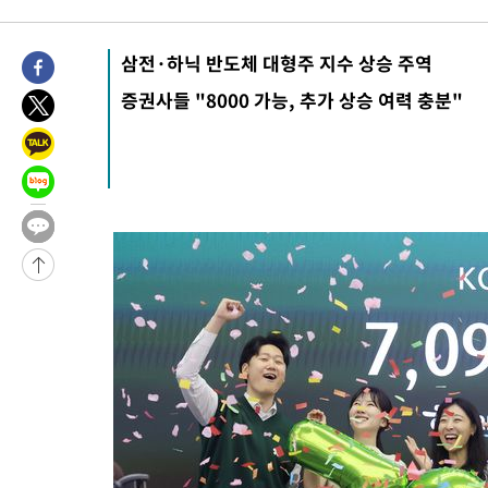
8분 전 >
미 워싱턴주 스포캔 시의 통제불능 3개 산불, 방화선 일부 구축
2시간 전 >
[속보] 호르무즈 해협 이란-오만 협상 기대속 뉴욕증시 혼조 마감 다
삼전·하닉 반도체 대형주 지수 상승 주역
0.49%↑
-29294초 전 >
[속보]코스닥, 800p 회복…0.26% 오른 801.67 마감
-29224초 전 >
[속보]코스피, 301.88포인트(4.58%) 내린 6296.38 마감
증권사들 "8000 가능, 추가 상승 여력 충분"
-29089초 전 >
[속보]원·달러 환율, 0.7원 내린 1423.8원 마감
-26688초 전 >
"여기 떨어졌다"…다누리, 스페이스X 로켓 달 충돌 흔적 포착
-23733초 전 >
손흥민, 5경기 연속골 실패…LAFC는 승부차기 끝 과달라하라
-16334초 전 >
내일까지 39도 '펄펄'…기상청 "태풍 지나며 폭염 잠시 꺾인다
-15971초 전 >
트럼프, 한국계 진보 주지사 후보 맹공…"공산주의가 최대 위협
-15949초 전 >
"美간섭에 합의 지연"…트럼프, '이란 호르무즈 통제권' 수용
-12469초 전 >
[속보]산업장관 "李정부, 원전 반대 안해…안정 전력 위해 불가
-11166초 전 >
[속보]경찰, '홍명보 선임 논란' 대한축구협회·축구회관 등 압
색
-10553초 전 >
[속보]산업장관 "美무역법 제301조 과잉생산 결과 발표 8월 중
상
-10346초 전 >
[속보]코스피 매도사이드카 발동…4%대 급락
-9618초 전 >
[속보]전남광주 초대 시민추천 부시장에 백승주·윤난실
-7179초 전 >
서울 열대야 15일째 지속…비공식 '초열대야' 30도 넘어