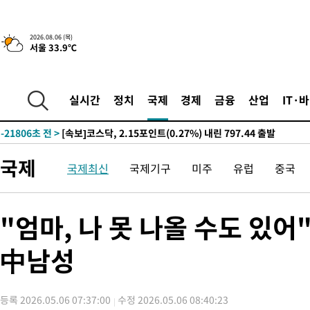
-27226초 전 >
[속보]경찰, '홍명보 선임 논란' 대한축구협회·축구회관 등 압
색
-26613초 전 >
[속보]산업장관 "美무역법 제301조 과잉생산 결과 발표 8월 중
2026.08.06 (목)
서울 33.9℃
상
-26406초 전 >
[속보]코스피 매도사이드카 발동…4%대 급락
-25678초 전 >
[속보]전남광주 초대 시민추천 부시장에 백승주·윤난실
-23239초 전 >
서울 열대야 15일째 지속…비공식 '초열대야' 30도 넘어
실시간
정치
국제
경제
금융
산업
IT·
-21806초 전 >
[속보]코스닥, 2.15포인트(0.27%) 내린 797.44 출발
-21789초 전 >
[속보]코스피, 119.51포인트(1.81%) 내린 6478.75 개장
-18236초 전 >
6월 경상수지 497.3억 달러…두 달 연속 사상 최대
국제
국제최신
국제기구
미주
유럽
중국
-18187초 전 >
서울 낮 39도 '폭염중대경보'…40도 관측 가능성도
-15549초 전 >
미 워싱턴주 스포캔 시의 통제불능 3개 산불, 방화선 일부 구축
-7722초 전 >
[속보] 호르무즈 해협 이란-오만 협상 기대속 뉴욕증시 혼조 마감
"엄마, 나 못 나올 수도 있
우 0.49%↑
-6077초 전 >
[속보] 이란 대통령 "지금 최고지도자와 소통하기가 매우 어려워
임 3년 인터뷰
中남성
2시간 전 >
[속보] "이란-오만, 호르무즈 해협 통행 항로 합의" 이란 외무부 대
-32051초 전 >
트럼프, 한국계 진보 주지사 후보 맹공…"공산주의가 최대 위협
-32029초 전 >
"美간섭에 합의 지연"…트럼프, '이란 호르무즈 통제권' 수용
등록 2026.05.06 07:37:00
수정 2026.05.06 08:40:23
-28549초 전 >
[속보]산업장관 "李정부, 원전 반대 안해…안정 전력 위해 불가