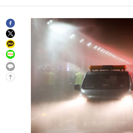
-27246초 전 >
[속보]경찰, '홍명보 선임 논란' 대한축구협회·축구회관 등 압
색
-26633초 전 >
[속보]산업장관 "美무역법 제301조 과잉생산 결과 발표 8월 중
상
-26426초 전 >
[속보]코스피 매도사이드카 발동…4%대 급락
-25698초 전 >
[속보]전남광주 초대 시민추천 부시장에 백승주·윤난실
-23259초 전 >
서울 열대야 15일째 지속…비공식 '초열대야' 30도 넘어
-21826초 전 >
[속보]코스닥, 2.15포인트(0.27%) 내린 797.44 출발
-21809초 전 >
[속보]코스피, 119.51포인트(1.81%) 내린 6478.75 개장
-18256초 전 >
6월 경상수지 497.3억 달러…두 달 연속 사상 최대
-18207초 전 >
서울 낮 39도 '폭염중대경보'…40도 관측 가능성도
-15569초 전 >
미 워싱턴주 스포캔 시의 통제불능 3개 산불, 방화선 일부 구축
-7742초 전 >
[속보] 호르무즈 해협 이란-오만 협상 기대속 뉴욕증시 혼조 마감
우 0.49%↑
-6097초 전 >
[속보] 이란 대통령 "지금 최고지도자와 소통하기가 매우 어려워
임 3년 인터뷰
2시간 전 >
[속보] "이란-오만, 호르무즈 해협 통행 항로 합의" 이란 외무부 대