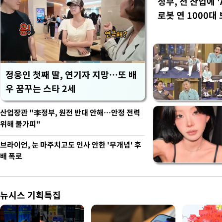
정부, 전 산업에 '
로봇 연 1000대
정웅인 첫째 딸, 연기자 지망…또 배
우 꿈꾸는 스타 2세
산업장관 "李정부, 원전 반대 안해…안정 전력
위해 불가피"
브라이언, 눈 마주치고도 인사 안한 '무개념' 후
배 폭로
뉴시스 기획특집