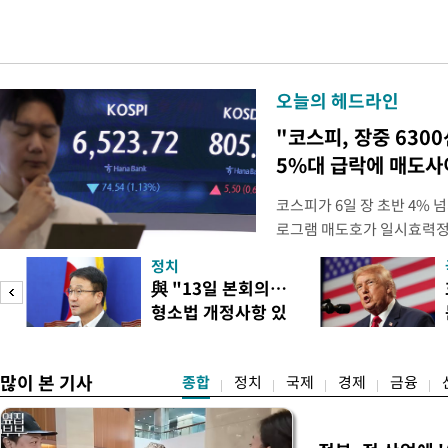
오늘의 헤드라인
"코스피, 장중 630
5%대 급락에 매도
코스피가 6일 장 초반 4%
로그램 매도호가 일시효력정
한국거래소는 이날 오전 10
정치
했다고 밝혔다. 발동 당시 
與 "13일 본회의…
대비 5.12% 급락한 987.
형소법 개정사항 있
스피200을 기초자산으로 하
으면 개정"
많이 본 기사
종합
정치
국제
경제
금융