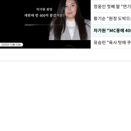
정웅인 첫째 딸 "연기
황기순 "원정 도박으