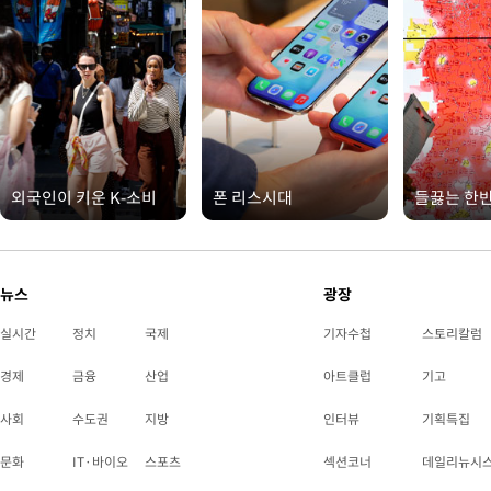
외국인이 키운 K-소비
폰 리스시대
들끓는 한
뉴스
광장
실시간
정치
국제
기자수첩
스토리칼럼
경제
금융
산업
아트클럽
기고
사회
수도권
지방
인터뷰
기획특집
문화
IT·바이오
스포츠
섹션코너
데일리뉴시