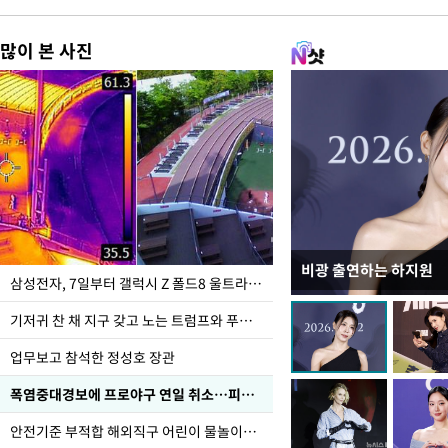
많이 본 사진
비광 출연하는 하지원
이재명 대통령, "수사
삼성전자, 7일부터 갤럭시 Z 폴드8 울트라·폴드8·플립8 출시
선 다해 강구해야"
기저귀 찬 채 지구 갖고 노는 트럼프와 푸틴 형상 미로
업무보고 참석한 정성호 장관
폭염중대경보에 프로야구 연일 취소…피칭 연습장 '52도'
안전기준 부적합 해외직구 어린이 물놀이용품 판매 중단 요청한 서울시