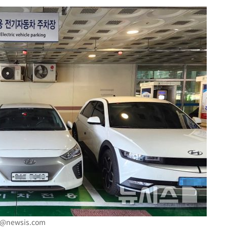
다"
수수색(종
4%↑
침 준수"
수수색
태세 강
"
·당황'
혐의
o@newsis.com