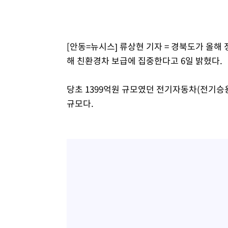
-2709초 전 >
[속보]코스피, 301.88포인트(4.58%) 내린 6296.38 마감
-2574초 전 >
[속보]원·달러 환율, 0.7원 내린 1423.8원 마감
-173초 전 >
"여기 떨어졌다"…다누리, 스페이스X 로켓 달 충돌 흔적 포
[안동=뉴시스] 류상현 기자 = 경북도가 올해
46분 전 >
손흥민, 5경기 연속골 실패…LAFC는 승부차기 끝 과달라하라
해 친환경차 보급에 집중한다고 6일 밝혔다.
2시간 전 >
내일까지 39도 '펄펄'…기상청 "태풍 지나며 폭염 잠시 꺾인
당초 1399억원 규모였던 전기자동차(전기승용
규모다.