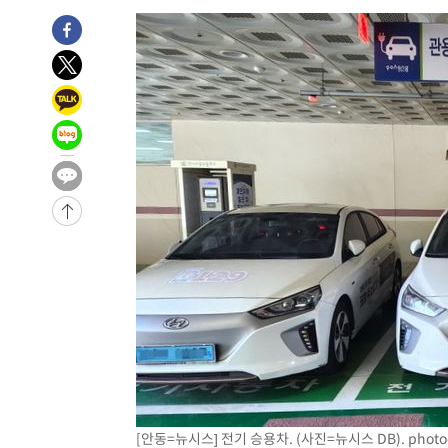
2시간 전 >
내일까지 39도 '펄펄'…기상청 "태풍 지나며 폭염 잠시 꺾인
-28344초 전 >
'월드컵 탈락 후폭풍' 축구협회…11시간 걸린 초유의 압
합)
-27780초 전 >
[속보] 뉴욕증시, 혼조 출발…나스닥 0.3%↓, 다우 0.1
-26573초 전 >
축구협회, 15년 전 심판 성 접대 파문에 "현재는 내부 지
-25258초 전 >
경찰, '홍명보는 2순위' 결론냈던 스포츠윤리센터도 압
-10854초 전 >
[속보]합참 "北 발사체는 단거리탄도미사일…감시·경계
화"
-10602초 전 >
日방위성, 北이 동해로 쏜 발사체는 탄도미사일 가능성
-9032초 전 >
[속보] SKT, 에이닷 서비스 장애 발생…"원인 파악 중"
-8438초 전 >
[속보]합참 "북, 동해상으로 미상 발사체 발사"
-7834초 전 >
'낮 최고 39도' 불볕더위…한밤 열대야도 계속[내일날씨]
-7793초 전 >
[속보]7~9일 프로야구 3연전도 폭염 취소…11일 재개
-7455초 전 >
"韓 외환시장 개입 관측 배경엔 美의 대한국 무역적자 있어
-7282초 전 >
'월드컵 탈락 후폭풍' 축구협회…초유의 압수수색에 '충격
-7122초 전 >
서울 낮 37.9도, 올여름 최고치 경신…영등포 순간 '40도'
-6684초 전 >
[속보]종합특검, 대검 추가 압수수색…내란 중요임무종사 
[안동=뉴시스] 전기 승용차. (사진=뉴시스 DB).
phot
-2779초 전 >
[속보]코스닥, 800p 회복…0.26% 오른 801.67 마감