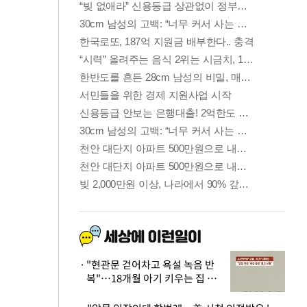
"현관문 걷어차고 욕설 녹음 반
복"…18개월 아기 키우는 집 뒤
흔든 '앞집의 비극'