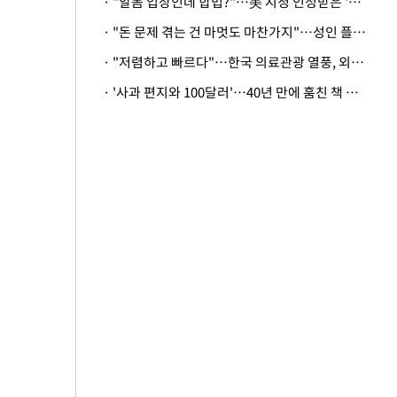
· "알몸 입장인데 합법?"…美 시청 인정받은 '누드' 레스토랑 화제
· "돈 문제 겪는 건 마멋도 마찬가지"…성인 플랫폼에 등장한 뜻밖의 스타
· "저렴하고 빠르다"…한국 의료관광 열풍, 외신도 주목
· '사과 편지와 100달러'…40년 만에 훔친 책 돌려준 美 절도범