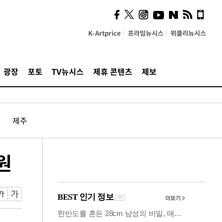
의견, 국토부·LH에 충실히
전달할 것"
K-Artprice
프라임뉴시스
위클리뉴시스
광장
포토
TV뉴시스
제휴 콘텐츠
제보
제주
원