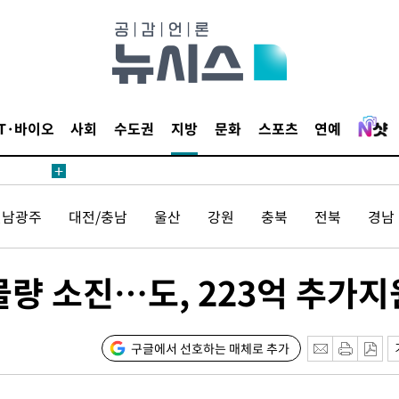
수수색
태세 강
IT·바이오
사회
수도권
지방
문화
스포츠
연예
"
전남광주
대전/충남
울산
강원
충북
전북
경남
·당황'
혐의
 물량 소진…도, 223억 추가지
구글에서 선호하는 매체로 추가
착
 격파