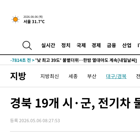
-25238초 전 >
경찰, '홍명보는 2순위' 결론냈던 스포츠윤리센터도 압
-10834초 전 >
[속보]합참 "北 발사체는 단거리탄도미사일…감시·경계
2026.08.06 (목)
서울 31.7℃
화"
-10582초 전 >
日방위성, 北이 동해로 쏜 발사체는 탄도미사일 가능성
-9012초 전 >
[속보] SKT, 에이닷 서비스 장애 발생…"원인 파악 중"
-8418초 전 >
[속보]합참 "북, 동해상으로 미상 발사체 발사"
실시간
정치
국제
경제
금융
산업
-7814초 전 >
'낮 최고 39도' 불볕더위…한밤 열대야도 계속[내일날씨]
-7773초 전 >
[속보]7~9일 프로야구 3연전도 폭염 취소…11일 재개
-7435초 전 >
"韓 외환시장 개입 관측 배경엔 美의 대한국 무역적자 있어
지방
지방최신
세종
부산
대구/경북
-7262초 전 >
'월드컵 탈락 후폭풍' 축구협회…초유의 압수수색에 '충격
-7102초 전 >
서울 낮 37.9도, 올여름 최고치 경신…영등포 순간 '40도'
-6664초 전 >
[속보]종합특검, 대검 추가 압수수색…내란 중요임무종사 
경북 19개 시·군, 전기차
-2759초 전 >
[속보]코스닥, 800p 회복…0.26% 오른 801.67 마감
-2689초 전 >
[속보]코스피, 301.88포인트(4.58%) 내린 6296.38 마감
등록 2026.05.06 08:27:53
-2554초 전 >
[속보]원·달러 환율, 0.7원 내린 1423.8원 마감
-153초 전 >
"여기 떨어졌다"…다누리, 스페이스X 로켓 달 충돌 흔적 포
46분 전 >
손흥민, 5경기 연속골 실패…LAFC는 승부차기 끝 과달라하라