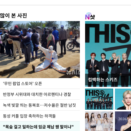
많이 본 사진
컴백하는 스키즈
지석천 뒤덮은 개구리
'무민 팝업 스토어' 오픈
반정부 시위대와 대치한 아르헨티나 경찰
녹색 빛깔 띄는 동복호…저수율은 절반 남짓
동성 커플 입장 축하하는 하객들
"목숨 걸고 일하는데 임금 체납 웬 말이냐"