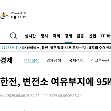
-3195초 전 >
민주 콩고 에볼라환자 4천명 돌파, 4053명 발생 1850명 사망
-31061초 전 >
"낮 기온 소폭 하락"…수도권 폭염중대경보, 폭염경보로 하향
2026.08.07 (금)
서울 37.2℃
-31025초 전 >
[속보]이 대통령, '호우피해' 안동·의성 관할 4개 면 특별재난
선포
-30988초 전 >
[단독]중수청 지원 검사들, 정원 초과 시 낮은 계급 임용…희망
갈 수도
-28959초 전 >
낮 최고 37도 찜통더위…곳곳 소나기·강원 많은 비[내일날씨]
실시간
정치
국제
경제
금융
산업
IT·
-27265초 전 >
SK하이닉스, 용인·청주 팹에 54조 투자…"AI 메모리 수요 선
응"
-24121초 전 >
여자배구 이재영·이다영 자매, 아제르바이잔 투란VC 입단
-23374초 전 >
외국인 심판 성 접대 7경기 들여다보니…한국 축구 '5승 2무'
경제
경제최신
경제정책
국제경제
건설부동산
-23108초 전 >
[속보]코스닥, 2.86포인트(0.36%) 내린 798.81마감
-23061초 전 >
[속보]코스피, 6200선 약보합…0.60% 내린 6258.77에 마쳐
-23041초 전 >
[속보]원·달러 환율, 7.7원 내린 1416.1원 마감
한전, 변전소 여유부지에 95
-22930초 전 >
[속보] 노원서 40.1도 관측…서울, 2018년 이후 첫 40도
-20020초 전 >
[속보]종합특검, '계엄 수용공간 확보' 신용해 前교정본부장 기
등록 2026.05.06 08:52:15
수정 2026.05.06 09:18:24
-18893초 전 >
외신들도 주목한 韓축구 파문…"국민적 공분에 수사 재개"
-18864초 전 >
11시간 압수수색에 성접대 파문까지…'쑥대밭' 된 축구협회
-17886초 전 >
[속보]규제합리화위원회 부위원장에 김태유 서울대 공대 교수