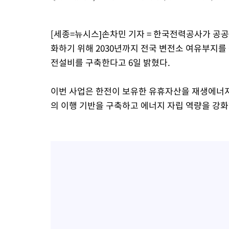
-20020초 전 >
[속보]종합특검, '계엄 수용공간 확보' 신용해 前교정본부장 기
-18893초 전 >
외신들도 주목한 韓축구 파문…"국민적 공분에 수사 재개"
[세종=뉴시스]손차민 기자 = 한국전력공사가 공공기
-18864초 전 >
11시간 압수수색에 성접대 파문까지…'쑥대밭' 된 축구협회
화하기 위해 2030년까지 전국 변전소 여유부지를 
-17886초 전 >
[속보]규제합리화위원회 부위원장에 김태유 서울대 공대 교수
전설비를 구축한다고 6일 밝혔다.
병태 후임
-14244초 전 >
[속보]국힘 윤리위, '돌려차기 발언' 진종오·서범수 징계 절차 
-9569초 전 >
[속보] 7월 중국 수출 23.9%↑ 수입 27.5%↑…무역총액 25.
이번 사업은 한전이 보유한 유휴자산을 재생에너지 
-6729초 전 >
[속보]'채상병 순직 책임' 임성근, 항소심도 징역 3년
의 이행 기반을 구축하고 에너지 자립 역량을 강화
-6595초 전 >
[속보]종합특검, '관저이전 봐주기 감사' 유병호 구속기소
-3195초 전 >
민주 콩고 에볼라환자 4천명 돌파, 4053명 발생 1850명 사망