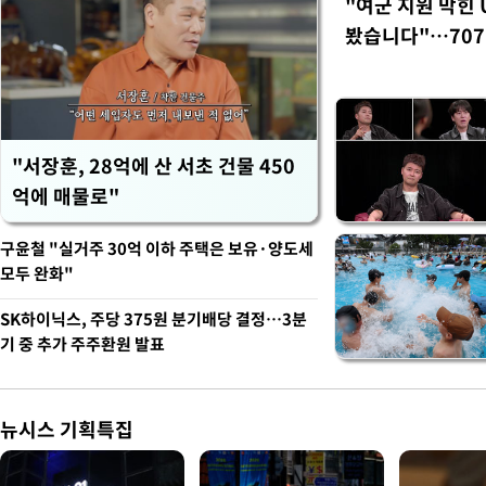
"여군 지원 막힌 
봤습니다"…707
벽 소화'
"서장훈, 28억에 산 서초 건물 450
억에 매물로"
구윤철 "실거주 30억 이하 주택은 보유·양도세
모두 완화"
SK하이닉스, 주당 375원 분기배당 결정…3분
기 중 추가 주주환원 발표
뉴시스 기획특집