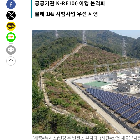
공공기관 K-RE100 이행 본격화
병태 후임
-14244초 전 >
[속보]국힘 윤리위, '돌려차기 발언' 진종오·서범수 징계 절차 
올해 1㎿ 시범사업 우선 시행
-9569초 전 >
[속보] 7월 중국 수출 23.9%↑ 수입 27.5%↑…무역총액 25.
-6729초 전 >
[속보]'채상병 순직 책임' 임성근, 항소심도 징역 3년
-6595초 전 >
[속보]종합특검, '관저이전 봐주기 감사' 유병호 구속기소
-3195초 전 >
민주 콩고 에볼라환자 4천명 돌파, 4053명 발생 1850명 사망
-31061초 전 >
"낮 기온 소폭 하락"…수도권 폭염중대경보, 폭염경보로 하향
-31025초 전 >
[속보]이 대통령, '호우피해' 안동·의성 관할 4개 면 특별재난
선포
-30988초 전 >
[단독]중수청 지원 검사들, 정원 초과 시 낮은 계급 임용…희망
갈 수도
-28959초 전 >
낮 최고 37도 찜통더위…곳곳 소나기·강원 많은 비[내일날씨]
-27265초 전 >
SK하이닉스, 용인·청주 팹에 54조 투자…"AI 메모리 수요 선
응"
-24121초 전 >
여자배구 이재영·이다영 자매, 아제르바이잔 투란VC 입단
-23374초 전 >
외국인 심판 성 접대 7경기 들여다보니…한국 축구 '5승 2무'
-23108초 전 >
[속보]코스닥, 2.86포인트(0.36%) 내린 798.81마감
-23061초 전 >
[속보]코스피, 6200선 약보합…0.60% 내린 6258.77에 마쳐
-23041초 전 >
[속보]원·달러 환율, 7.7원 내린 1416.1원 마감
[세종=뉴시스]변경 후 변전소 부지다. (사진=한전 제공) *재판
-22930초 전 >
[속보] 노원서 40.1도 관측…서울, 2018년 이후 첫 40도