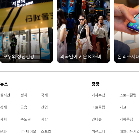
모두의 정신건강
외국인이 키운 K-소비
폰 리스시
뉴스
광장
실시간
정치
국제
기자수첩
스토리칼럼
경제
금융
산업
아트클럽
기고
사회
수도권
지방
인터뷰
기획특집
문화
IT·바이오
스포츠
섹션코너
데일리뉴시