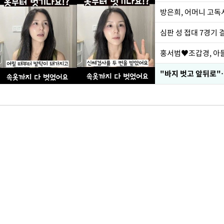
방은희, 어머니 고독사
심판 성 접대 7경기 
홍서범♥조갑경, 아들
"바지 벗고 앞뒤로"