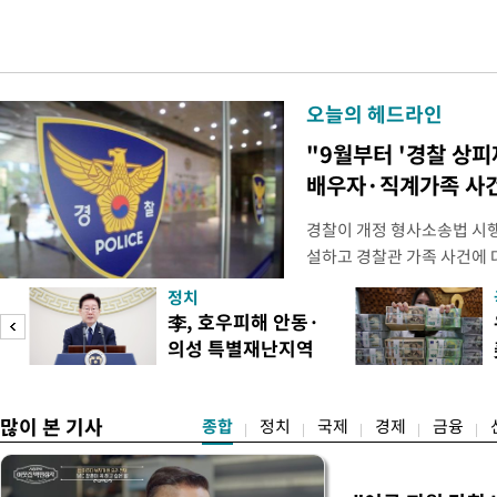
오늘의 헤드라인
"9월부터 '경찰 상피
배우자·직계가족 사건
경찰이 개정 형사소송법 시
설하고 경찰관 가족 사건에 
피제'를 도입한다. 경찰청은 
정치
후속 조치 태스크포스(TF)'
李, 호우피해 안동·
우선 올해 하반기 인사에 
의성 특별재난지역
하던 수사감찰 기능을 인권
도
선포
많이 본 기사
종합
정치
국제
경제
금융