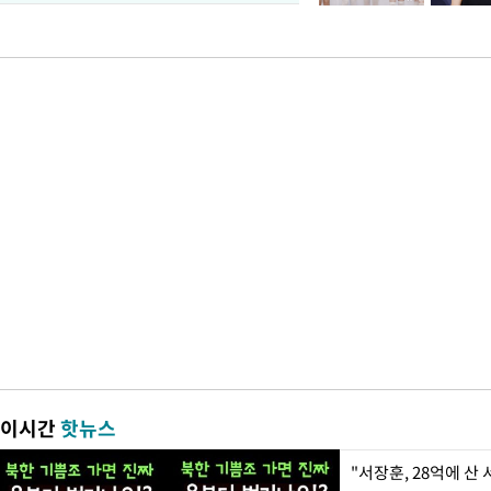
이시간
핫뉴스
"서장훈, 28억에 산