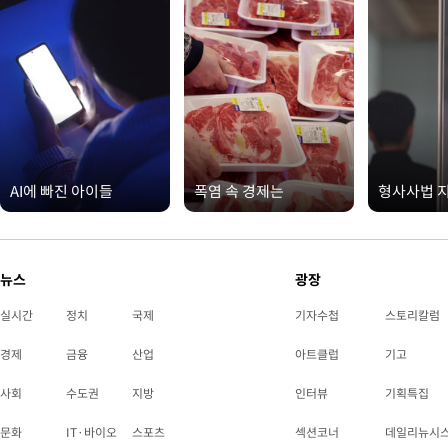
AI에 빠진 아이들
폭염 속 경제는
형사사법 
뉴스
광장
실시간
정치
국제
기자수첩
스토리칼럼
경제
금융
산업
아트클럽
기고
사회
수도권
지방
인터뷰
기획특집
문화
IT·바이오
스포츠
섹션코너
데일리뉴시