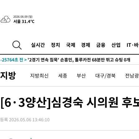
2026.08.09 (일)
서울 31.4℃
53분 전 >
“美 이란전 무기 소진…북한과 분쟁시 주한 미군 취약해질 수 있어”
-31200초 전 >
[속보]장은수, KLPGA 제주삼다수 역전 우승…데뷔 10년 차에
정상
-26565초 전 >
"얼마나 더웠으면"…안동 물길공원서 헤엄친 구렁이 '소동'
실시간
정치
국제
경제
금융
산업
IT·
-26492초 전 >
손흥민, 68분 뛰고 2경기 침묵…LAFC, 톨루카에 1-0 승리(종합
-25764초 전 >
'2경기 연속 침묵' 손흥민, 톨루카전 68분만 뛰고 슈팅 0개
-24516초 전 >
이강인, 오늘 서울서 AT마드리드 입단식…'전례 없는 특급대우
지방
지방최신
세종
부산
대구/경북
전남광
-11398초 전 >
'여긴 20도, 저긴 50도'…열화상 카메라로 본 폭염 저감시설 '
차'
-10869초 전 >
콜롬비아 신임 우파 대통령 취임 하루만에 차량폭탄 폭발 사건
-4463초 전 >
튀르키예 외무장관, "메카 3국 방위협정은 이란이 목표 아냐 " 
[6·3양산]심경숙 시의원 후
-1671초 전 >
이군이 불법 군시설 건설한 레바논 남부에서 레바논군 3명 폭발로
상
20분 전 >
[속보]美중부 사령관, 이스라엘 긴급방문 다중화된 전선 상황 논의
등록 2026.05.06 13:46:10
52분 전 >
美 국방부, 켄달 전 공군장관 보안허가 취소…“에어포스원 기밀정보,
론 누출”
52분 전 >
‘축구의 신’ 아르헨티나 축구 선수 메시의 부친 지병 별세
53분 전 >
“美 이란전 무기 소진…북한과 분쟁시 주한 미군 취약해질 수 있어”