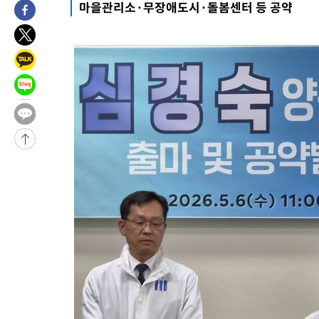
마을관리소·무장애도시·돌봄센터 등 공약
-31200초 전 >
[속보]장은수, KLPGA 제주삼다수 역전 우승…데뷔 10년 차에
정상
-26565초 전 >
"얼마나 더웠으면"…안동 물길공원서 헤엄친 구렁이 '소동'
-26492초 전 >
손흥민, 68분 뛰고 2경기 침묵…LAFC, 톨루카에 1-0 승리(종합
-25764초 전 >
'2경기 연속 침묵' 손흥민, 톨루카전 68분만 뛰고 슈팅 0개
-24516초 전 >
이강인, 오늘 서울서 AT마드리드 입단식…'전례 없는 특급대우
-11398초 전 >
'여긴 20도, 저긴 50도'…열화상 카메라로 본 폭염 저감시설 '
차'
-10869초 전 >
콜롬비아 신임 우파 대통령 취임 하루만에 차량폭탄 폭발 사건
-4463초 전 >
튀르키예 외무장관, "메카 3국 방위협정은 이란이 목표 아냐 " 
-1671초 전 >
이군이 불법 군시설 건설한 레바논 남부에서 레바논군 3명 폭발로
상
20분 전 >
[속보]美중부 사령관, 이스라엘 긴급방문 다중화된 전선 상황 논의
52분 전 >
美 국방부, 켄달 전 공군장관 보안허가 취소…“에어포스원 기밀정보,
론 누출”
52분 전 >
‘축구의 신’ 아르헨티나 축구 선수 메시의 부친 지병 별세
53분 전 >
“美 이란전 무기 소진…북한과 분쟁시 주한 미군 취약해질 수 있어”