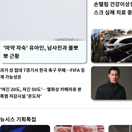
손떨림 건강이상
스크 심해 치료 중
'마약 자숙' 유아인, 남사친과 볼뽀
뽀 근황
과거 성 접대 7경기서 한국 축구 무패…FIFA 징
계 가능성은
'여긴 20도, 저긴 50도'…열화상 카메라로 본
폭염 저감시설 '온도차'
뉴시스 기획특집