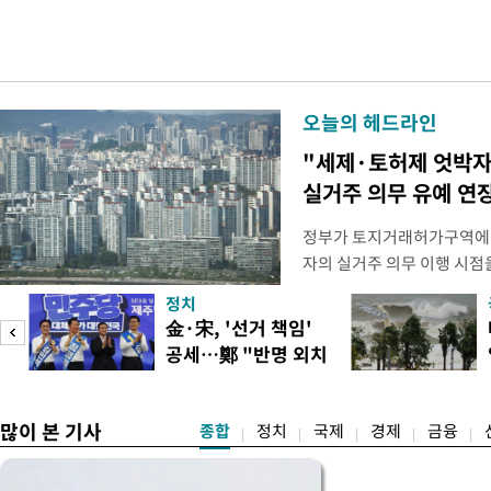
오늘의 헤드라인
"세제·토허제 엇박자
실거주 의무 유예 연
정부가 토지거래허가구역에서
자의 실거주 의무 이행 시점을
를 올해 이후로 연장하는 방
정치
최근 발표한 2026년 세법
피
金·宋, '선거 책임'
도하기 위해 양도소득세 중과
공세…鄭 "반명 외치
실거주 의무 이행도 일정기
며 분열"
로
많이 본 기사
종합
정치
국제
경제
금융