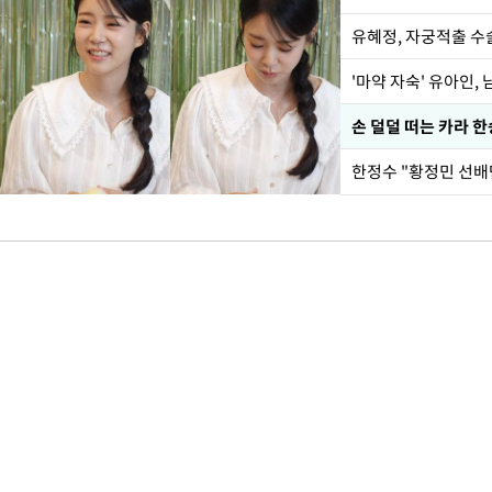
유혜정, 자궁적출 수
'마약 자숙' 유아인,
손 덜덜 떠는 카라 