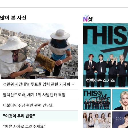
많이 본 사진
컴백하는 스키즈
무더위 잊는 도심형 여름
선관위 시간대별 투표율 입력 관련 기자회견하는 주진우 의원
페스티벌'
알렉산드로바, 세계 1위 사발렌카 격침
더불어민주당 현안 관련 간담회
"이것이 우리 밥줄"
"예쁜 사자로 그려주세요"