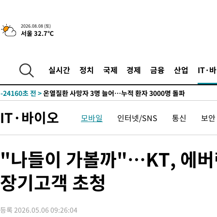
2026.08.08 (토)
서울 32.7℃
4시간 전 >
[속보]뉴욕증시 상승 마감…S&P 0.6% 나스닥 1.3%↑
-26139초 전 >
낮 최고 35도 '무더위'…동해안 시간당 30㎜ '강한 비'[내일날
-25409초 전 >
[속보]이강인 "감독님이 원하는 마음 느꼈고, 많은 트로피 원해
실시간
정치
국제
경제
금융
산업
IT·
틀레티코 이적"
-25191초 전 >
수도권 40도 육박 '펄펄'…동해안 일부 지역엔 호의주의보
-24160초 전 >
온열질환 사망자 3명 늘어…누적 환자 3000명 돌파
-18105초 전 >
강릉에 시간당 81.4㎜ 물폭탄…도로 잠기고 담벼락 붕괴
IT·바이오
모바일
인터넷/SNS
통신
보안
-14212초 전 >
백운산서 80년근 천종산삼 9뿌리 발견…감정가 1.3억원
-11922초 전 >
선재도서 해루질 나섰다 실종 60대, 닷새 만에 숨진 채 발견
-9456초 전 >
남자 농구, 나고야 아시안게임서 '홈팀' 일본과 한일전
"나들이 가볼까"…KT, 에
-8832초 전 >
여수 오동도 해상서 모터보트 전복…1명 사망·1명 실종
장기고객 초청
-5059초 전 >
극한폭염 한풀 꺾이지만…'낮 최고 35도' 무더위, 열대야 계속[
주 날씨]
-2077초 전 >
축구협회 "압수수색·성접대 논란 사과…쇄신의 기회로 삼겠다"
-594초 전 >
[속보]'압수수색·성접대 논란' 축구협회 "실망과 걱정 안겨드려 
등록 2026.05.06 09:26:04
2시간 전 >
'최고 37도' 폭염 지속…강원동해안 최대 150㎜ 비