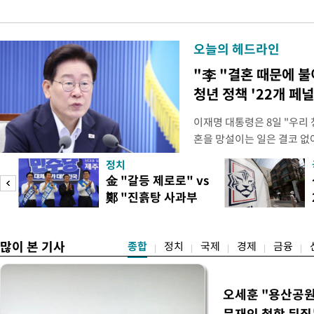
오늘의 헤드라인
"李 "결혼 때문에 
청년 정책 '22개 페
이재명 대통령은 8일 "우리
혼을 망설이는 일은 결코 없
하는 제도가 있을 경우 편하
정치
다. 이 대통령은 이날 오후 
金 "갈등 제로로" vs
로 찾은 결혼 페널티 22개'
鄭 "진흙탕 사과부
이 대통령은 "결혼으로 인해
터"
많이 본 기사
종합
정치
국제
경제
금융
오세훈 "용산공원
문재인 철학 뒤집