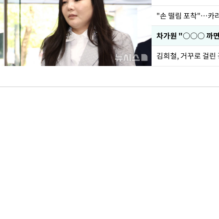
"손 떨림 포착"…카라