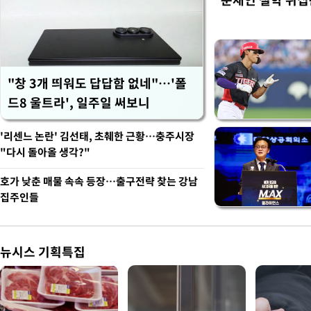
"창 3개 띄워도 답답함 없네"…'폴
드8 울트라', 일주일 써보니
'리센느 논란' 김선태, 초췌한 근황…충주시장
"다시 돌아올 생각?"
호가 낮춘 매물 속속 등장…출구전략 찾는 강남
집주인들
뉴시스 기획특집