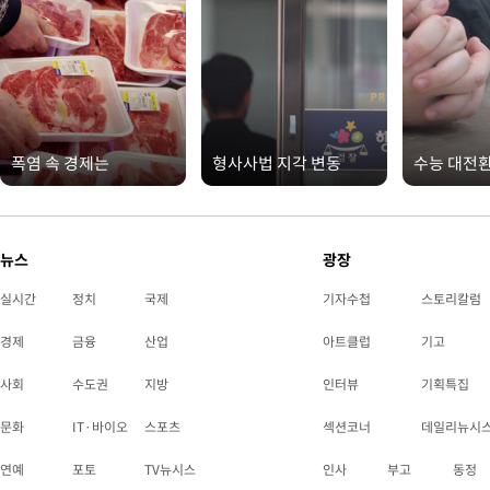
폭염 속 경제는
형사사법 지각 변동
수능 대전
뉴스
광장
실시간
정치
국제
기자수첩
스토리칼럼
경제
금융
산업
아트클럽
기고
사회
수도권
지방
인터뷰
기획특집
문화
IT·바이오
스포츠
섹션코너
데일리뉴시
연예
포토
TV뉴시스
인사
부고
동정