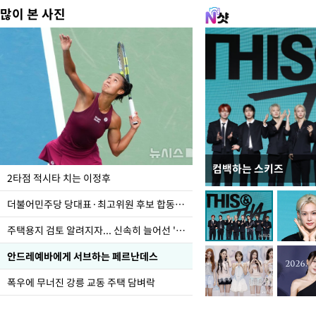
많이 본 사진
컴백하는 스키즈
청와대 일주일
2타점 적시타 치는 이정후
더불어민주당 당대표·최고위원 후보 합동연설회
주택용지 검토 알려지자... 신속히 늘어선 '근조화환'
안드레예바에게 서브하는 페르난데스
폭우에 무너진 강릉 교동 주택 담벼락