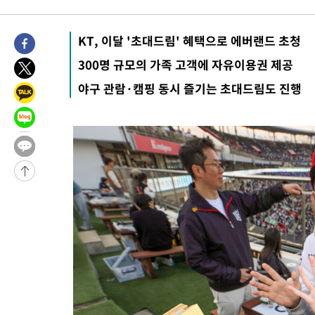
4시간 전 >
[속보]뉴욕증시 상승 마감…S&P 0.6% 나스닥 1.3%↑
-26139초 전 >
낮 최고 35도 '무더위'…동해안 시간당 30㎜ '강한 비'[내일날
KT, 이달 '초대드림' 혜택으로 에버랜드 초청
-25409초 전 >
[속보]이강인 "감독님이 원하는 마음 느꼈고, 많은 트로피 원해
300명 규모의 가족 고객에 자유이용권 제공
틀레티코 이적"
-25191초 전 >
수도권 40도 육박 '펄펄'…동해안 일부 지역엔 호의주의보
야구 관람·캠핑 동시 즐기는 초대드림도 진행
-24160초 전 >
온열질환 사망자 3명 늘어…누적 환자 3000명 돌파
-18105초 전 >
강릉에 시간당 81.4㎜ 물폭탄…도로 잠기고 담벼락 붕괴
-14212초 전 >
백운산서 80년근 천종산삼 9뿌리 발견…감정가 1.3억원
-11922초 전 >
선재도서 해루질 나섰다 실종 60대, 닷새 만에 숨진 채 발견
-9456초 전 >
남자 농구, 나고야 아시안게임서 '홈팀' 일본과 한일전
-8832초 전 >
여수 오동도 해상서 모터보트 전복…1명 사망·1명 실종
-5059초 전 >
극한폭염 한풀 꺾이지만…'낮 최고 35도' 무더위, 열대야 계속[
주 날씨]
-2077초 전 >
축구협회 "압수수색·성접대 논란 사과…쇄신의 기회로 삼겠다"
-594초 전 >
[속보]'압수수색·성접대 논란' 축구협회 "실망과 걱정 안겨드려 
2시간 전 >
'최고 37도' 폭염 지속…강원동해안 최대 150㎜ 비
4시간 전 >
[속보]뉴욕증시 상승 마감…S&P 0.6% 나스닥 1.3%↑