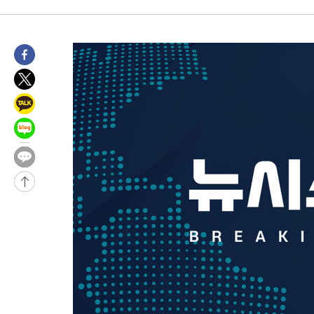
발효
-14815초 전 >
[속보]트럼프, 美 원정출산 금지 행정명령 서명
-12515초 전 >
[속보] 뉴욕증시, 일제 하락 마감…나스닥 0.06%↓
-30179초 전 >
민주 콩고 에볼라환자 4천명 돌파, 4053명 발생 1850명 사망
-29429초 전 >
[속보]'300억원대 사기 혐의' 차가원 대표 구속 송치
-28623초 전 >
"미 전국적 살모네라 식중독 원인은 멕시코산 할라피뇨"-- CD
-27136초 전 >
[속보]경찰·노동부, HL만도 평택사업장 끼임 사망 관련 압수
-27017초 전 >
[속보]합수본, '투표율 허위 입력' 중앙·서울·경기도 선관위 등
압수수색
-26772초 전 >
[속보]원·달러 환율, 오전 9시 1423.8원
-26568초 전 >
[속보]삼성전자·SK하이닉스 동반 강보합…1%대 상승 출발
-26554초 전 >
[속보]코스닥, 5.95포인트(0.74%) 상승한 807.62개장
-26522초 전 >
[속보]코스피, 6300선 재탈환…1.09% 오른 6365.07 개장
-23687초 전 >
시리아 다마스쿠스 교외에서 미니버스 폭발.. 14명 부상, 3명은
태
-22985초 전 >
입추에도 극한더위…서울 낮 39도 '폭염중대경보'
-17949초 전 >
이란, 호르무즈서 "적국 목표물들"과 대치로 남부 케슘섬에서 
례 큰 폭발음
-16664초 전 >
[속보]美, 폴리실리콘 수입 규제…파생제품 15% 관세, 120일
발효
-14815초 전 >
[속보]트럼프, 美 원정출산 금지 행정명령 서명