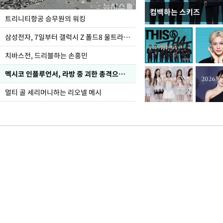
컴백하는 스키즈
입추 하루 앞둔 전남광
트리니티항공 승무원의 워킹
폭염
삼성전자, 7일부터 갤럭시 Z 폴드8 울트라·폴드8·플립8 출시
치바스전, 드리블하는 손흥민
멕시코 인플루언서, 라방 중 괴한 총격으로 사망
멀티 골 세리머니하는 리오넬 메시