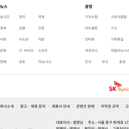
뉴스
광장
실시간
정치
국제
기자수첩
스토리칼럼
경제
금융
산업
아트클럽
기고
사회
수도권
지방
인터뷰
기획특집
문화
IT·바이오
스포츠
섹션코너
데일리뉴시
연예
포토
TV뉴시스
인사
부고
동정
회사소개
광고 · 제휴 문의
제휴사 안내
콘텐츠 판매
저작권 규약
고
대표이사 : 염영남
주소 : 서울 중구 퇴계로 1
발행인 : 염영남
편집인 : 염영남
고충처리인