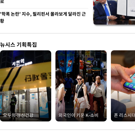
로
'학폭 논란' 지수, 필리핀서 몰라보게 달라진 근
황
뉴시스 기획특집
모두의 정신건강
외국인이 키운 K-소비
폰 리스시