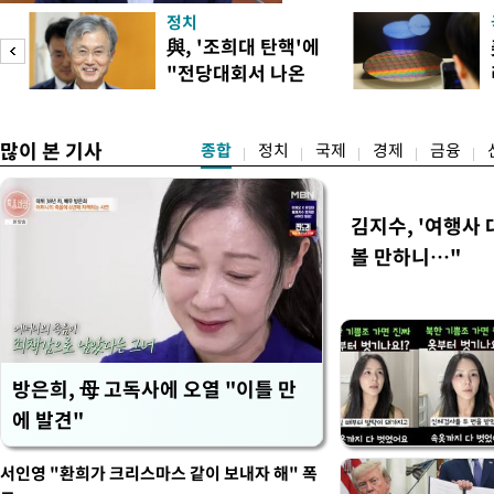
지적에 대해 "사는(실거주) 
정치
어들고 나중에 팔 때 양도세
與, '조희대 탄핵'에
총리는 이날 오전 MBC 라
"전당대회서 나온
터뷰에서 "이게(30억원 이하 
말" 일축
많이 본 기사
종합
정치
국제
경제
금융
김지수, '여행사 
볼 만하니…"
방은희, 母 고독사에 오열 "이틀 만
에 발견"
서인영 "환희가 크리스마스 같이 보내자 해" 폭