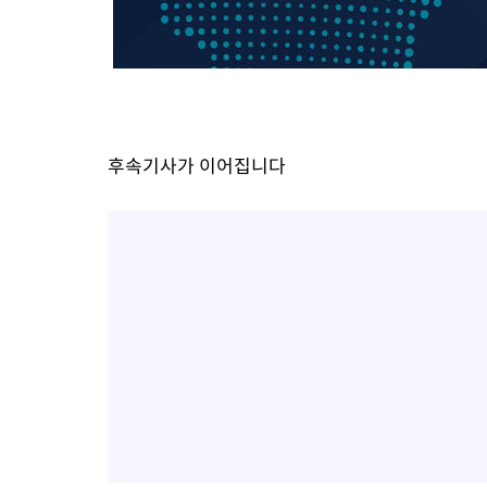
-12515초 전 >
[속보] 뉴욕증시, 일제 하락 마감…나스닥 0.06%↓
후속기사가 이어집니다