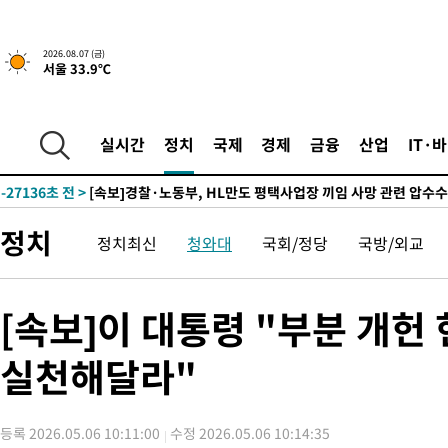
2026.08.07 (금)
서울 33.9℃
-12515초 전 >
[속보] 뉴욕증시, 일제 하락 마감…나스닥 0.06%↓
-30179초 전 >
민주 콩고 에볼라환자 4천명 돌파, 4053명 발생 1850명 사망
-29429초 전 >
[속보]'300억원대 사기 혐의' 차가원 대표 구속 송치
실시간
정치
국제
경제
금융
산업
IT·
-28623초 전 >
"미 전국적 살모네라 식중독 원인은 멕시코산 할라피뇨"-- CD
-27136초 전 >
[속보]경찰·노동부, HL만도 평택사업장 끼임 사망 관련 압수
-27017초 전 >
[속보]합수본, '투표율 허위 입력' 중앙·서울·경기도 선관위 등
정치
정치최신
청와대
국회/정당
국방/외교
압수수색
-26772초 전 >
[속보]원·달러 환율, 오전 9시 1423.8원
-26568초 전 >
[속보]삼성전자·SK하이닉스 동반 강보합…1%대 상승 출발
-26554초 전 >
[속보]코스닥, 5.95포인트(0.74%) 상승한 807.62개장
[속보]이 대통령 "부분 개
-26522초 전 >
[속보]코스피, 6300선 재탈환…1.09% 오른 6365.07 개장
실천해달라"
-23687초 전 >
시리아 다마스쿠스 교외에서 미니버스 폭발.. 14명 부상, 3명은
태
-22985초 전 >
입추에도 극한더위…서울 낮 39도 '폭염중대경보'
-17949초 전 >
이란, 호르무즈서 "적국 목표물들"과 대치로 남부 케슘섬에서 
등록 2026.05.06 10:11:00
수정 2026.05.06 10:14:35
례 큰 폭발음
-16664초 전 >
[속보]美, 폴리실리콘 수입 규제…파생제품 15% 관세, 120일