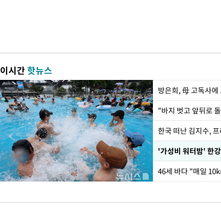
이시간
핫뉴스
방은희, 母 고독사에 
한국 떠난 김지수, 