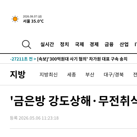
2026.08.07 (금)
서울 35.0℃
-10297초 전 >
[속보] 뉴욕증시, 일제 하락 마감…나스닥 0.06%↓
-31495초 전 >
[속보]'채상병 순직 책임' 임성근, 항소심도 징역 3년
-31361초 전 >
[속보]종합특검, '관저이전 봐주기 감사' 유병호 구속기소
실시간
정치
국제
경제
금융
산업
-27961초 전 >
민주 콩고 에볼라환자 4천명 돌파, 4053명 발생 1850명
-27211초 전 >
[속보]'300억원대 사기 혐의' 차가원 대표 구속 송치
-26405초 전 >
"미 전국적 살모네라 식중독 원인은 멕시코산 할라피뇨"--
지방
지방최신
세종
부산
대구/경북
-24918초 전 >
[속보]경찰·노동부, HL만도 평택사업장 끼임 사망 관련
-24799초 전 >
[속보]합수본, '투표율 허위 입력' 중앙·서울·경기도 선관
압수수색
-24554초 전 >
[속보]원·달러 환율, 오전 9시 1423.8원
'금은방 강도상해·무전취식'
-24350초 전 >
[속보]삼성전자·SK하이닉스 동반 강보합…1%대 상승 
-24336초 전 >
[속보]코스닥, 5.95포인트(0.74%) 상승한 807.62개장
등록 2026.05.06 11:23:18
-24304초 전 >
[속보]코스피, 6300선 재탈환…1.09% 오른 6365.07 
-21469초 전 >
시리아 다마스쿠스 교외에서 미니버스 폭발.. 14명 부상, 
태
-20767초 전 >
입추에도 극한더위…서울 낮 39도 '폭염중대경보'