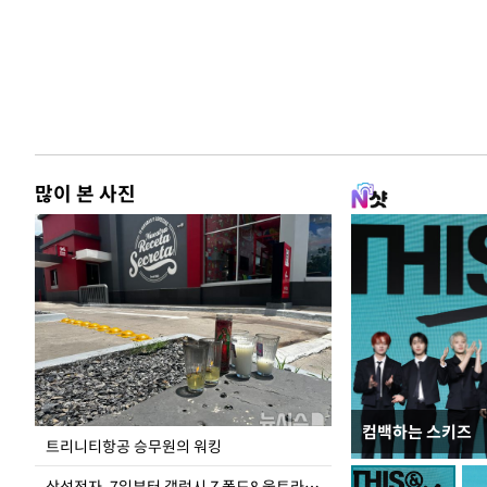
많이 본 사진
컴백하는 스키즈
입추 코앞인데 전
트리니티항공 승무원의 워킹
삼성전자, 7일부터 갤럭시 Z 폴드8 울트라·폴드8·플립8 출시