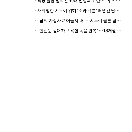
· 직장 불륜 발각된 40대 남성의 고민…"유포 동료 명예훼손·협박죄 고소 가능할까"
· 재취업한 시누이 위해 '조카 셔틀' 떠넘긴 남편…아내 "난 못한다"
· "남의 가정사 끼어들지 마"…시누이 불륜 덮으려는 남편에 억울한 아내
· "현관문 걷어차고 욕설 녹음 반복"…18개월 아기 키우는 집 뒤흔든 '앞집의 비극'