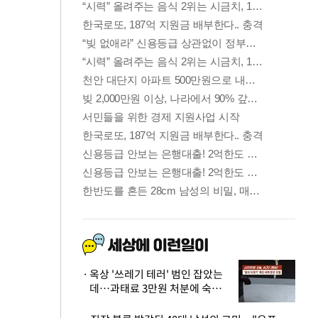
옥상 '쓰레기 테러' 범인 잡았는
데…과태료 3만원 처분에 숙박업
주 허탈