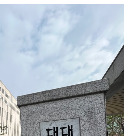
에서 두차
20일 후
 사망
 CDC
 압수수색
위 등 9곳
출발
개장
3명은 중