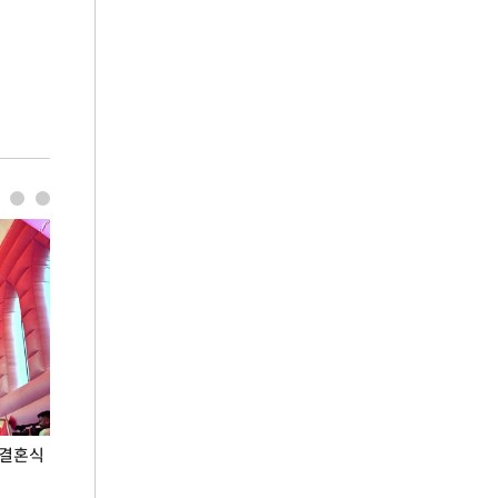
 결혼식
폭염으로 멈춘 프로야구… 발걸음 돌리는 팬들
이 대통령, '청
총력 대응'