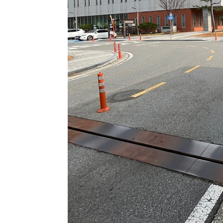
태
-20767초 전 >
입추에도 극한더위…서울 낮 39도 '폭염중대경보'
-15731초 전 >
이란, 호르무즈서 "적국 목표물들"과 대치로 남부 케슘섬
례 큰 폭발음
-14446초 전 >
[속보]美, 폴리실리콘 수입 규제…파생제품 15% 관세, 1
발효
-12597초 전 >
[속보]트럼프, 美 원정출산 금지 행정명령 서명
-10297초 전 >
[속보] 뉴욕증시, 일제 하락 마감…나스닥 0.06%↓