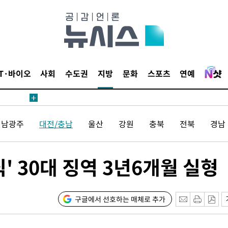
IT·바이오
사회
수도권
지방
문화
스포츠
연예
 사망
 CDC
전남광주
대전/충남
울산
강원
충북
전북
경남
 압수수색
위 등 9곳
 30대 징역 3년6개월 실형
출발
개장
구글에서 선호하는 매체로 추가
3명은 중