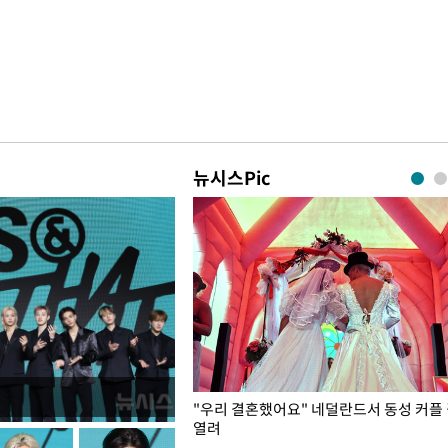
뉴시스Pic
국엔 찜통 더위
"우리 결혼했어요" 네덜란드서 동성 커플
열려