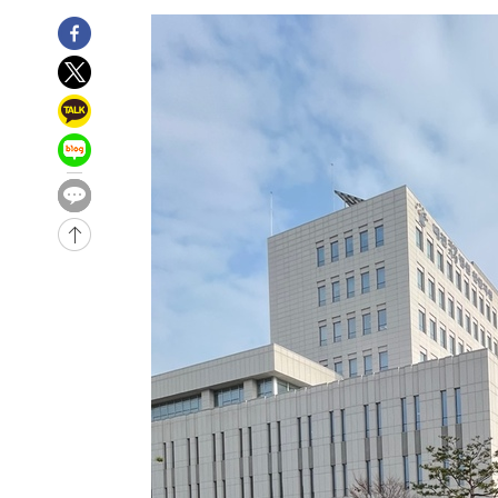
-15731초 전 >
이란, 호르무즈서 "적국 목표물들"과 대치로 남부 케슘섬
례 큰 폭발음
-14446초 전 >
[속보]美, 폴리실리콘 수입 규제…파생제품 15% 관세, 1
발효
-12597초 전 >
[속보]트럼프, 美 원정출산 금지 행정명령 서명
-10297초 전 >
[속보] 뉴욕증시, 일제 하락 마감…나스닥 0.06%↓
-31495초 전 >
[속보]'채상병 순직 책임' 임성근, 항소심도 징역 3년
-31361초 전 >
[속보]종합특검, '관저이전 봐주기 감사' 유병호 구속기소
-27961초 전 >
민주 콩고 에볼라환자 4천명 돌파, 4053명 발생 1850명
-27211초 전 >
[속보]'300억원대 사기 혐의' 차가원 대표 구속 송치
-26405초 전 >
"미 전국적 살모네라 식중독 원인은 멕시코산 할라피뇨"--
-24918초 전 >
[속보]경찰·노동부, HL만도 평택사업장 끼임 사망 관련
-24799초 전 >
[속보]합수본, '투표율 허위 입력' 중앙·서울·경기도 선관
압수수색
-24554초 전 >
[속보]원·달러 환율, 오전 9시 1423.8원
-24350초 전 >
[속보]삼성전자·SK하이닉스 동반 강보합…1%대 상승 
-24336초 전 >
[속보]코스닥, 5.95포인트(0.74%) 상승한 807.62개장
-24304초 전 >
[속보]코스피, 6300선 재탈환…1.09% 오른 6365.07 
-21469초 전 >
시리아 다마스쿠스 교외에서 미니버스 폭발.. 14명 부상, 