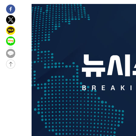
임 3년 인터뷰
2시간 전 >
[속보] "이란-오만, 호르무즈 해협 통행 항로 합의" 이란 외무부 대
-29924초 전 >
[속보]산업장관 "李정부, 원전 반대 안해…안정 전력 위해 불가
-28621초 전 >
[속보]경찰, '홍명보 선임 논란' 대한축구협회·축구회관 등 압
색
-28008초 전 >
[속보]산업장관 "美무역법 제301조 과잉생산 결과 발표 8월 중
상
-27801초 전 >
[속보]코스피 매도사이드카 발동…4%대 급락
-27073초 전 >
[속보]전남광주 초대 시민추천 부시장에 백승주·윤난실
-24634초 전 >
서울 열대야 15일째 지속…비공식 '초열대야' 30도 넘어
-23201초 전 >
[속보]코스닥, 2.15포인트(0.27%) 내린 797.44 출발
-23184초 전 >
[속보]코스피, 119.51포인트(1.81%) 내린 6478.75 개장
-19631초 전 >
6월 경상수지 497.3억 달러…두 달 연속 사상 최대
-19582초 전 >
서울 낮 39도 '폭염중대경보'…40도 관측 가능성도
-16944초 전 >
미 워싱턴주 스포캔 시의 통제불능 3개 산불, 방화선 일부 구축
-9117초 전 >
[속보] 호르무즈 해협 이란-오만 협상 기대속 뉴욕증시 혼조 마감
우 0.49%↑
-7472초 전 >
[속보] 이란 대통령 "지금 최고지도자와 소통하기가 매우 어려워
임 3년 인터뷰
2시간 전 >
[속보] "이란-오만, 호르무즈 해협 통행 항로 합의" 이란 외무부 대