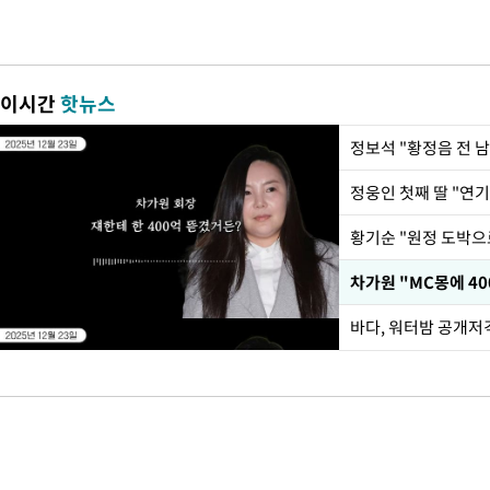
이시간
핫뉴스
정웅인 첫째 딸 "연기
황기순 "원정 도박으
바다, 워터밤 공개저격