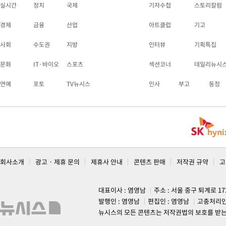
실시간
정치
국제
기자수첩
스토리칼럼
경제
금융
산업
아트클럽
기고
사회
수도권
지방
인터뷰
기획특집
문화
IT·바이오
스포츠
섹션코너
데일리뉴시
연예
포토
TV뉴시스
인사
부고
동정
회사소개
광고 · 제휴 문의
제휴사 안내
콘텐츠 판매
저작권 규약
고
대표이사 : 염영남
주소 : 서울 중구 퇴계로 1
발행인 : 염영남
편집인 : 염영남
고충처리인
뉴시스의 모든 콘텐츠는 저작권법의 보호를 받는 바, 무