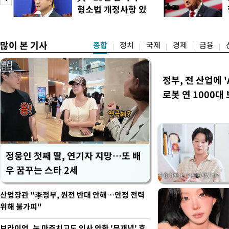
대비 5.12% 급락한 987.
형소법 개정사항 있
스피200을 기초자산으로 하
으면 개정"
많이 본 기사
종합
정치
국제
경제
금융
정부, 전 산업에 '
로봇 연 1000대
정웅인 첫째 딸, 연기자 지망…또 배
우 꿈꾸는 스타 2세
산업장관 "李정부, 원전 반대 안해…안정 전력
위해 불가피"
브라이언, 눈 마주치고도 인사 안한 '무개념' 후