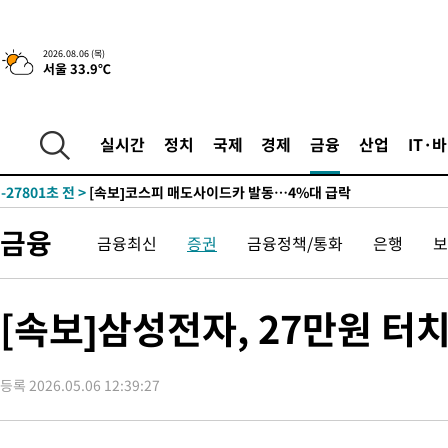
2026.08.06 (목)
서울 33.9℃
2시간 전 >
[속보] "이란-오만, 호르무즈 해협 통행 항로 합의" 이란 외무부 대
-29924초 전 >
[속보]산업장관 "李정부, 원전 반대 안해…안정 전력 위해 불가
-28621초 전 >
[속보]경찰, '홍명보 선임 논란' 대한축구협회·축구회관 등 압
실시간
정치
국제
경제
금융
산업
IT·
색
-28008초 전 >
[속보]산업장관 "美무역법 제301조 과잉생산 결과 발표 8월 중
상
-27801초 전 >
[속보]코스피 매도사이드카 발동…4%대 급락
-27073초 전 >
[속보]전남광주 초대 시민추천 부시장에 백승주·윤난실
금융
금융최신
증권
금융정책/통화
은행
보
-24634초 전 >
서울 열대야 15일째 지속…비공식 '초열대야' 30도 넘어
-23201초 전 >
[속보]코스닥, 2.15포인트(0.27%) 내린 797.44 출발
-23184초 전 >
[속보]코스피, 119.51포인트(1.81%) 내린 6478.75 개장
[속보]삼성전자, 27만원 터
-19631초 전 >
6월 경상수지 497.3억 달러…두 달 연속 사상 최대
-19582초 전 >
서울 낮 39도 '폭염중대경보'…40도 관측 가능성도
등록 2026.05.06 12:39:27
-16944초 전 >
미 워싱턴주 스포캔 시의 통제불능 3개 산불, 방화선 일부 구축
-9117초 전 >
[속보] 호르무즈 해협 이란-오만 협상 기대속 뉴욕증시 혼조 마감
우 0.49%↑
-7472초 전 >
[속보] 이란 대통령 "지금 최고지도자와 소통하기가 매우 어려워