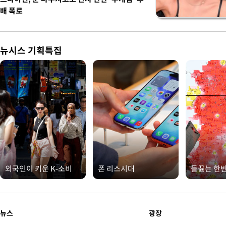
배 폭로
뉴시스 기획특집
외국인이 키운 K-소비
폰 리스시대
들끓는 한
뉴스
광장