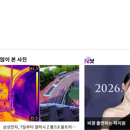
많이 본 사진
비광 출연하는 하지원
이재명 대통령, "수사
삼성전자, 7일부터 갤럭시 Z 폴드8 울트라·폴드8·플립8 출시