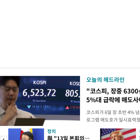
오늘의 헤드라인
"코스피, 장중 630
5%대 급락에 매도
코스피가 6일 장 초반 4%
로그램 매도호가 일시효력정
한국거래소는 이날 오전 10
정치
했다고 밝혔다. 발동 당시 
與 "13일 본회의…