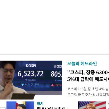
오늘의 헤드라인
"코스피, 장중 630
5%대 급락에 매도
코스피가 6일 장 초반 4%
로그램 매도호가 일시효력정
한국거래소는 이날 오전 10
정치
했다고 밝혔다. 발동 당시 
與 "13일 본회의…