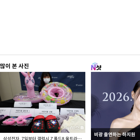
많이 본 사진
비광 출연하는 하지원
이재명 대통령, "수사
삼성전자, 7일부터 갤럭시 Z 폴드8 울트라·폴드8·플립8 출시