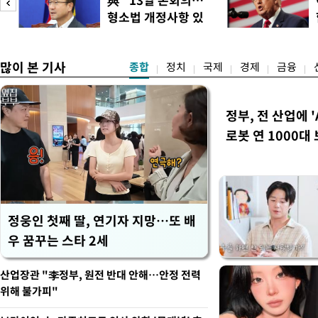
대비 5.12% 급락한 987.
형소법 개정사항 있
스피200을 기초자산으로 하
으면 개정"
많이 본 기사
종합
정치
국제
경제
금융
정부, 전 산업에 '
로봇 연 1000대
정웅인 첫째 딸, 연기자 지망…또 배
우 꿈꾸는 스타 2세
산업장관 "李정부, 원전 반대 안해…안정 전력
위해 불가피"