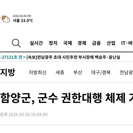
2시간 전 >
[속보] "이란-오만, 호르무즈 해협 통행 항로 합의" 이란 외무부 대
2026.08.06 (목)
서울 33.9℃
-29972초 전 >
[속보]산업장관 "李정부, 원전 반대 안해…안정 전력 위해 불가
-28669초 전 >
[속보]경찰, '홍명보 선임 논란' 대한축구협회·축구회관 등 압
색
-28056초 전 >
[속보]산업장관 "美무역법 제301조 과잉생산 결과 발표 8월 중
실시간
정치
국제
경제
금융
산업
IT·
상
-27849초 전 >
[속보]코스피 매도사이드카 발동…4%대 급락
-27121초 전 >
[속보]전남광주 초대 시민추천 부시장에 백승주·윤난실
-24682초 전 >
서울 열대야 15일째 지속…비공식 '초열대야' 30도 넘어
지방
지방최신
세종
부산
대구/경북
전남광
-23249초 전 >
[속보]코스닥, 2.15포인트(0.27%) 내린 797.44 출발
-23232초 전 >
[속보]코스피, 119.51포인트(1.81%) 내린 6478.75 개장
-19679초 전 >
6월 경상수지 497.3억 달러…두 달 연속 사상 최대
함양군, 군수 권한대행 체제
-19630초 전 >
서울 낮 39도 '폭염중대경보'…40도 관측 가능성도
-16992초 전 >
미 워싱턴주 스포캔 시의 통제불능 3개 산불, 방화선 일부 구축
등록 2026.05.06 15:58:49
-9165초 전 >
[속보] 호르무즈 해협 이란-오만 협상 기대속 뉴욕증시 혼조 마감
우 0.49%↑
-7520초 전 >
[속보] 이란 대통령 "지금 최고지도자와 소통하기가 매우 어려워
임 3년 인터뷰
2시간 전 >
[속보] "이란-오만, 호르무즈 해협 통행 항로 합의" 이란 외무부 대