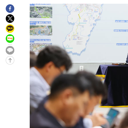
-29972초 전 >
[속보]산업장관 "李정부, 원전 반대 안해…안정 전력 위해 불가
-28669초 전 >
[속보]경찰, '홍명보 선임 논란' 대한축구협회·축구회관 등 압
색
-28056초 전 >
[속보]산업장관 "美무역법 제301조 과잉생산 결과 발표 8월 중
상
-27849초 전 >
[속보]코스피 매도사이드카 발동…4%대 급락
-27121초 전 >
[속보]전남광주 초대 시민추천 부시장에 백승주·윤난실
-24682초 전 >
서울 열대야 15일째 지속…비공식 '초열대야' 30도 넘어
-23249초 전 >
[속보]코스닥, 2.15포인트(0.27%) 내린 797.44 출발
-23232초 전 >
[속보]코스피, 119.51포인트(1.81%) 내린 6478.75 개장
-19679초 전 >
6월 경상수지 497.3억 달러…두 달 연속 사상 최대
-19630초 전 >
서울 낮 39도 '폭염중대경보'…40도 관측 가능성도
-16992초 전 >
미 워싱턴주 스포캔 시의 통제불능 3개 산불, 방화선 일부 구축
-9165초 전 >
[속보] 호르무즈 해협 이란-오만 협상 기대속 뉴욕증시 혼조 마감
우 0.49%↑
-7520초 전 >
[속보] 이란 대통령 "지금 최고지도자와 소통하기가 매우 어려워
임 3년 인터뷰
2시간 전 >
[속보] "이란-오만, 호르무즈 해협 통행 항로 합의" 이란 외무부 대