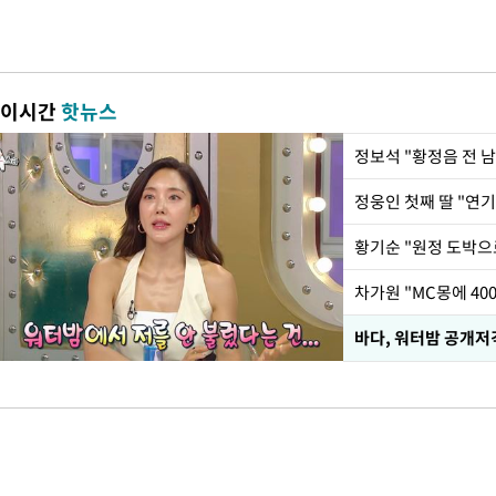
이시간
핫뉴스
정웅인 첫째 딸 "연기
황기순 "원정 도박으
바다, 워터밤 공개저격