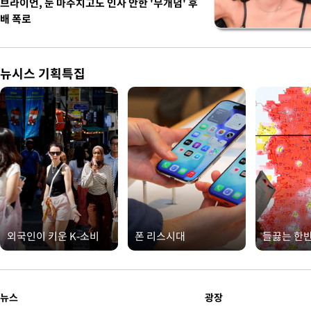
브라이언, 눈 마주치고도 인사 안한 '무개념' 후
배 폭로
뉴시스 기획특집
외국인이 키운 K-소비
폰 리스시대
들끓는 한
뉴스
광장