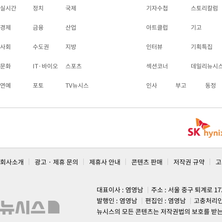
실시간
정치
국제
기자수첩
스토리칼럼
경제
금융
산업
아트클럽
기고
사회
수도권
지방
인터뷰
기획특집
문화
IT·바이오
스포츠
섹션코너
데일리뉴시
연예
포토
TV뉴시스
인사
부고
동정
회사소개
광고 · 제휴 문의
제휴사 안내
콘텐츠 판매
저작권 규약
고
대표이사 : 염영남
주소 : 서울 중구 퇴계로 1
발행인 : 염영남
편집인 : 염영남
고충처리인
뉴시스의 모든 콘텐츠는 저작권법의 보호를 받는 바, 무