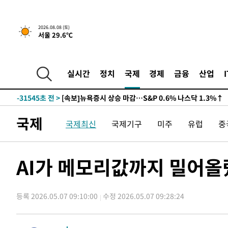
2026.08.08 (토)
서울 29.6℃
실시간
정치
국제
경제
금융
산업
-31545초 전 >
[속보]뉴욕증시 상승 마감…S&P 0.6% 나스닥 1.3%↑
국제
국제최신
국제기구
미주
유럽
중
AI가 메모리값까지 밀어
등록 2026.05.07 09:10:00
수정 2026.05.07 09:28:24