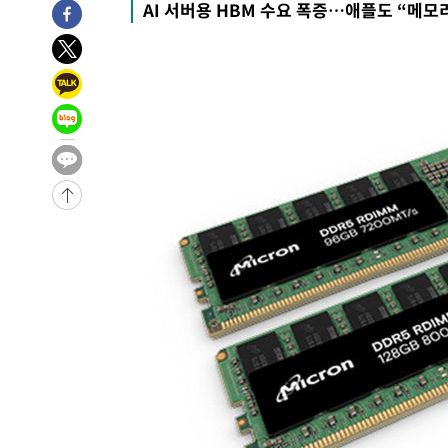
AI 서버용 HBM 수요 폭증…애플도 “메모리