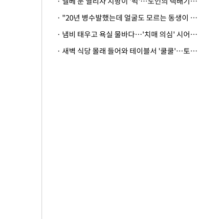
· 엘베 문 열리자 지팡이 '퍽'…노인의 택배기사 폭행 이유
· "20년 병수발했는데 얼굴도 모르는 동생이 유산 절반을"…배다른 형제 상속권 있을까
· 냄비 태우고 욕실 물바다…'치매 의심' 시어머니 검사 권유했다가 '날벼락'
· 새벽 식당 몰래 들어와 테이블서 '쿨쿨'…토사물 남기고 사라진 남성