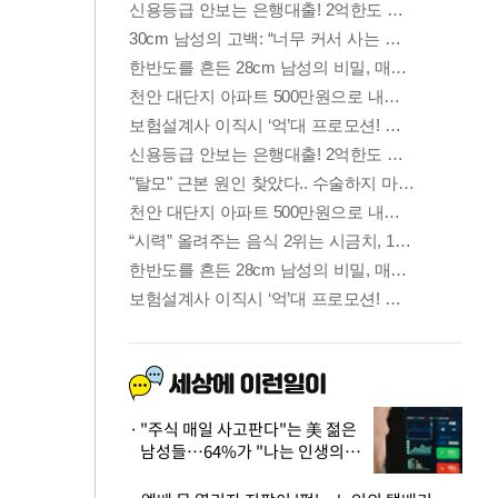
"주식 매일 사고판다"는 美 젊은
남성들…64%가 "나는 인생의
패배자“