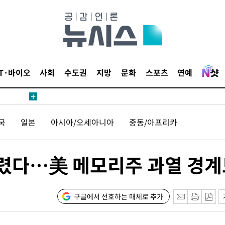
IT·바이오
사회
수도권
지방
문화
스포츠
연예
국
일본
아시아/오세아니아
중동/아프리카
올렸다…美 메모리주 과열 경계
구글에서 선호하는 매체로 추가