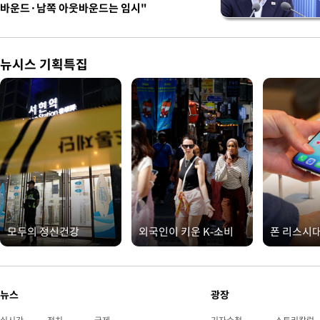
바운드·남쪽 아웃바운드는 임시"
뉴시스 기획특집
모두의 정신건강
외국인이 키운 K-소비
폰 리스시
뉴스
광장