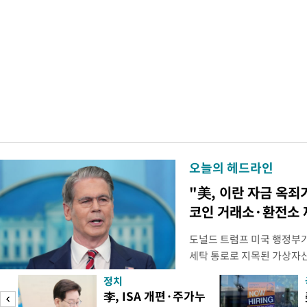
오늘의 헤드라인
"美, 이란 자금 옥죄
코인 거래소·환전소 
도널드 트럼프 미국 행정부가 
세탁 통로로 지목된 가상자
무더기 제재했다. 미 재무부
정치
이란혁명수비대(IRGC) 자
李, ISA 개편·주가누
래소와, 이란의 해외 석유 판