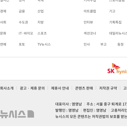
실시간
정치
국제
기자수첩
스토리칼럼
경제
금융
산업
아트클럽
기고
사회
수도권
지방
인터뷰
기획특집
문화
IT·바이오
스포츠
섹션코너
데일리뉴시
연예
포토
TV뉴시스
인사
부고
동정
회사소개
광고 · 제휴 문의
제휴사 안내
콘텐츠 판매
저작권 규약
고
대표이사 : 염영남
주소 : 서울 중구 퇴계로 1
발행인 : 염영남
편집인 : 염영남
고충처리인
뉴시스의 모든 콘텐츠는 저작권법의 보호를 받는 바, 무