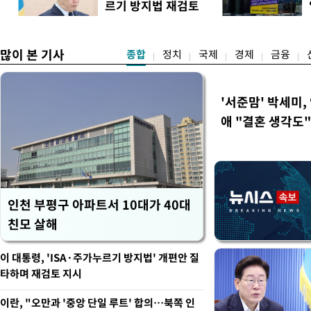
르기 방지법 재검토
트워크를 각각 제재한다고 
도
지시
많이 본 기사
종합
정치
국제
경제
금융
'서준맘' 박세미,
애 "결혼 생각도"
인천 부평구 아파트서 10대가 40대
친모 살해
이 대통령, 'ISA·주가누르기 방지법' 개편안 질
타하며 재검토 지시
이란, "오만과 '중앙 단일 루트' 합의…북쪽 인