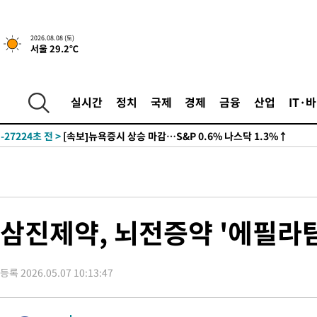
2026.08.08 (토)
서울 29.2℃
실시간
정치
국제
경제
금융
산업
IT·
-27224초 전 >
[속보]뉴욕증시 상승 마감…S&P 0.6% 나스닥 1.3%↑
삼진제약, 뇌전증약 '에필라탐
등록 2026.05.07 10:13:47