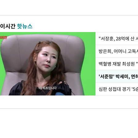
이시간
핫뉴스
"서장훈, 28억에 산
방은희, 어머니 고독사
백혈병 재발 최성원 "
'서준맘' 박세미, 연