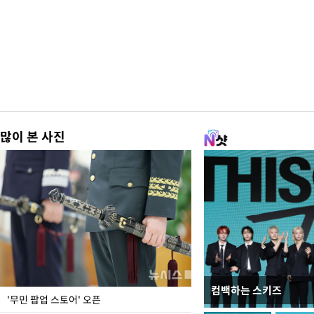
많이 본 사진
컴백하는 스키즈
지석천 뒤덮은 개구리
'무민 팝업 스토어' 오픈