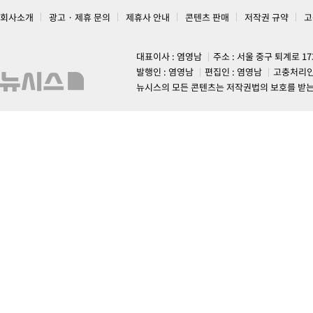
회사소개
광고 · 제휴 문의
제휴사 안내
콘텐츠 판매
저작권 규약
고
대표이사 : 염영남
주소 : 서울 중구 퇴계로 1
발행인 : 염영남
편집인 : 염영남
고충처리인
뉴시스의 모든 콘텐츠는 저작권법의 보호를 받는 바, 무