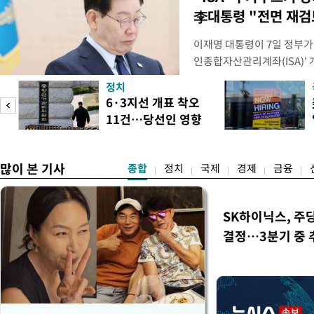
李대통령 "전면 재검
이재명 대통령이 7일 정부가
인종합자산관리계좌(ISA)' 
안'을 전면 재검토 할 것을 
정치
들과의 상황 점검 회의에서 I
6·3지선 개표 착오
지법안을 둘러싼 투자자들의 
11건…당선인 영향
았다. 이 자리에서 이 대통령
도
없어
많이 본 기사
종합
정치
국제
경제
금융
SK하이닉스, 주
결정…3분기 중 