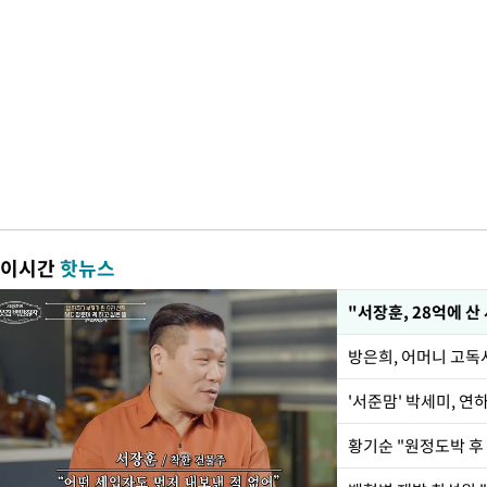
이시간
핫뉴스
"서장훈, 28억에 산
방은희, 어머니 고독사
'서준맘' 박세미, 연
황기순 "원정도박 후