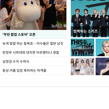
컴백하는 스키즈
지석천 뒤덮은 개구리
'무민 팝업 스토어' 오픈
녹색 빛깔 띄는 동복호…저수율은 절반 남짓
반정부 시위대와 대치한 아르헨티나 경찰
삼정검 수치 수여식
동성 커플 입장 축하하는 하객들