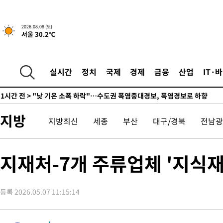
4시간 전 >
[속보]규제합리화위원회 부위원장에 김태유 서울대 공대 교수…이
후임
-13027초 전 >
이강인, 폭염 속 AT마드리드 첫 훈련…80명 식사 대접까지(종
2026.08.08 (토)
서울 30.2℃
-10166초 전 >
미 사업체 일자리, 7월에 2.3만개 순감하고 그 전 2개월 10.3
하향수정 (2보)
-9614초 전 >
[속보] 미 사업체, 일자리 7월에 2.3만 개 줄어…실업률은 4.1%
↓
-5477초 전 >
[속보]이 대통령 "부동산 공급 기존 사고방식 매달리지 말고 과
실시간
정치
국제
경제
금융
산업
IT·
실천"
-4562초 전 >
이란, "오만과 '중앙 단일 루트' 합의…북쪽 인바운드·남쪽 아
드는 임시"
1시간 전 >
"낮 기온 소폭 하락"…수도권 폭염중대경보, 폭염경보로 하향
1시간 전 >
[속보]이 대통령, '호우피해' 안동·의성 관할 4개 면 특별재난지역
지방
지방최신
세종
부산
대구/경북
전남광
1시간 전 >
[단독]중수청 지원 검사들, 정원 초과 시 낮은 계급 임용…희망지 못
수도
1시간 전 >
낮 최고 37도 찜통더위…곳곳 소나기·강원 많은 비[내일날씨]
2시간 전 >
SK하이닉스, 용인·청주 팹에 54조 투자…"AI 메모리 수요 선제 대
지재처-7개 주류업체 '지식재
3시간 전 >
여자배구 이재영·이다영 자매, 아제르바이잔 투란VC 입단
3시간 전 >
외국인 심판 성 접대 7경기 들여다보니…한국 축구 '5승 2무'
등록 2026.05.07 11:15:14
3시간 전 >
[속보]코스닥, 2.86포인트(0.36%) 내린 798.81마감
3시간 전 >
[속보]코스피, 6200선 약보합…0.60% 내린 6258.77에 마쳐
3시간 전 >
[속보]원·달러 환율, 7.7원 내린 1416.1원 마감