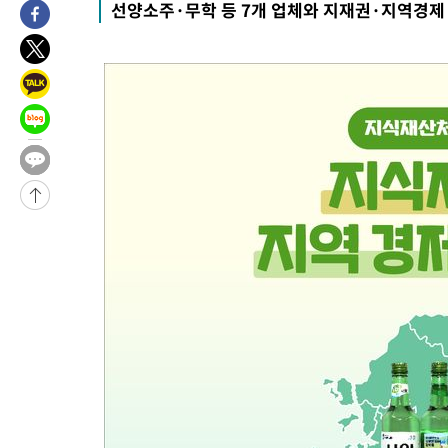
선양소주·무학 등 7개 업체와 지재권·지역경제
3시간 전 >
[속보] 노원서 40.1도 관측…서울, 2018년 이후 첫 40도
4시간 전 >
[속보]종합특검, '계엄 수용공간 확보' 신용해 前교정본부장 기소
4시간 전 >
외신들도 주목한 韓축구 파문…"국민적 공분에 수사 재개"
4시간 전 >
11시간 압수수색에 성접대 파문까지…'쑥대밭' 된 축구협회
4시간 전 >
[속보]규제합리화위원회 부위원장에 김태유 서울대 공대 교수…이
후임
-13047초 전 >
이강인, 폭염 속 AT마드리드 첫 훈련…80명 식사 대접까지(종
-10186초 전 >
미 사업체 일자리, 7월에 2.3만개 순감하고 그 전 2개월 10.3
하향수정 (2보)
-9634초 전 >
[속보] 미 사업체, 일자리 7월에 2.3만 개 줄어…실업률은 4.1%
↓
-5497초 전 >
[속보]이 대통령 "부동산 공급 기존 사고방식 매달리지 말고 과
실천"
-4582초 전 >
이란, "오만과 '중앙 단일 루트' 합의…북쪽 인바운드·남쪽 아
드는 임시"
1시간 전 >
"낮 기온 소폭 하락"…수도권 폭염중대경보, 폭염경보로 하향
1시간 전 >
[속보]이 대통령, '호우피해' 안동·의성 관할 4개 면 특별재난지역
1시간 전 >
[단독]중수청 지원 검사들, 정원 초과 시 낮은 계급 임용…희망지 못
수도
1시간 전 >
낮 최고 37도 찜통더위…곳곳 소나기·강원 많은 비[내일날씨]
2시간 전 >
SK하이닉스, 용인·청주 팹에 54조 투자…"AI 메모리 수요 선제 대
2시간 전 >
여자배구 이재영·이다영 자매, 아제르바이잔 투란VC 입단