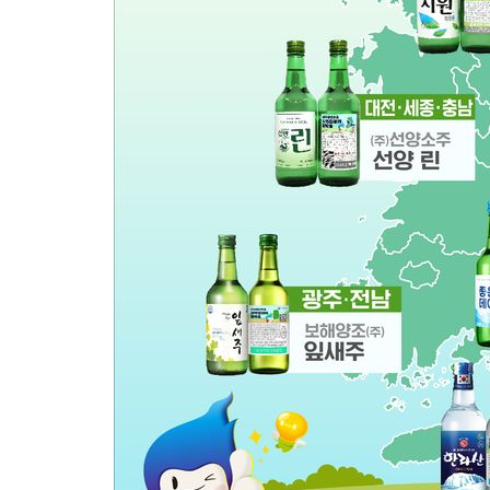
3시간 전 >
외국인 심판 성 접대 7경기 들여다보니…한국 축구 '5승 2무'
3시간 전 >
[속보]코스닥, 2.86포인트(0.36%) 내린 798.81마감
3시간 전 >
[속보]코스피, 6200선 약보합…0.60% 내린 6258.77에 마쳐
3시간 전 >
[속보]원·달러 환율, 7.7원 내린 1416.1원 마감
3시간 전 >
[속보] 노원서 40.1도 관측…서울, 2018년 이후 첫 40도
4시간 전 >
[속보]종합특검, '계엄 수용공간 확보' 신용해 前교정본부장 기소
4시간 전 >
외신들도 주목한 韓축구 파문…"국민적 공분에 수사 재개"
4시간 전 >
11시간 압수수색에 성접대 파문까지…'쑥대밭' 된 축구협회
4시간 전 >
[속보]규제합리화위원회 부위원장에 김태유 서울대 공대 교수…이
후임