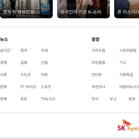
모두의 정신건강
외국인이 키운 K-소비
폰 리스시
뉴스
광장
실시간
정치
국제
기자수첩
스토리칼럼
경제
금융
산업
아트클럽
기고
사회
수도권
지방
인터뷰
기획특집
문화
IT·바이오
스포츠
섹션코너
데일리뉴시
연예
포토
TV뉴시스
인사
부고
동정