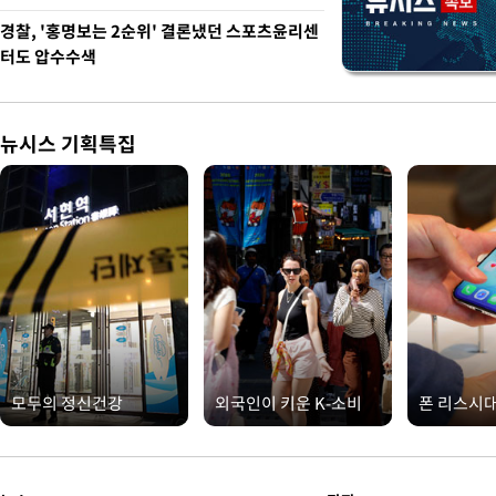
경찰, '홍명보는 2순위' 결론냈던 스포츠윤리센
터도 압수수색
뉴시스 기획특집
모두의 정신건강
외국인이 키운 K-소비
폰 리스시