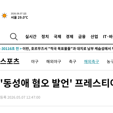
2026.08.07 (금)
서울 29.0℃
실시간
정치
국제
경제
금융
산업
IT·
-24702초 전 >
[속보] 뉴욕증시, 일제 하락 마감…나스닥 0.06%↓
-30116초 전 >
이란, 호르무즈서 "적국 목표물들"과 대치로 남부 케슘섬에서 
례 큰 폭발음
-28831초 전 >
[속보]美, 폴리실리콘 수입 규제…파생제품 15% 관세, 120일
스포츠
발효
-26982초 전 >
[속보]트럼프, 美 원정출산 금지 행정명령 서명
야구
해외야구
축구
해외축구
농
-24682초 전 >
[속보] 뉴욕증시, 일제 하락 마감…나스닥 0.06%↓
-30136초 전 >
이란, 호르무즈서 "적국 목표물들"과 대치로 남부 케슘섬에서 
'동성애 혐오 발언' 프레스티
례 큰 폭발음
-28851초 전 >
[속보]美, 폴리실리콘 수입 규제…파생제품 15% 관세, 120일
발효
-27002초 전 >
[속보]트럼프, 美 원정출산 금지 행정명령 서명
-24702초 전 >
[속보] 뉴욕증시, 일제 하락 마감…나스닥 0.06%↓
등록 2026.05.07 12:47:00