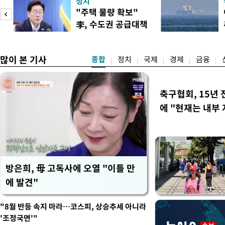
정치
대통령은 6일(현지 시간) 
"주택 물량 확보"
품 수입에 최저 수입가격제
李, 수도권 공급대책
15%의 종가 관세를 부과
집중 점검
백악관이 밝혔다. 이에 따라
러
많이 본 기사
종합
정치
국제
경제
금융
축구협회, 15년 
에 "현재는 내부 
방은희, 母 고독사에 오열 "이틀 만
에 발견"
"8월 반등 속지 마라…코스피, 상승추세 아니라
'조정국면'"