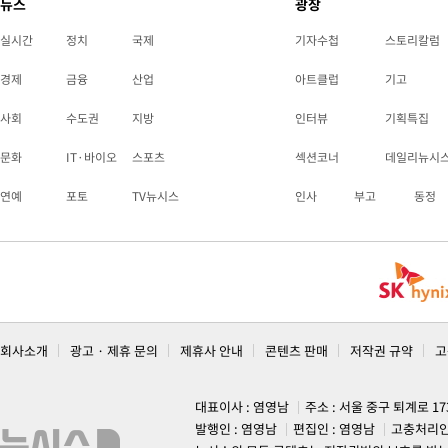
뉴스
광장
실시간
정치
국제
기자수첩
스토리칼럼
경제
금융
산업
아트클럽
기고
사회
수도권
지방
인터뷰
기획특집
문화
IT·바이오
스포츠
섹션코너
데일리뉴시
연예
포토
TV뉴시스
인사
부고
동정
회사소개
광고 · 제휴 문의
제휴사 안내
콘텐츠 판매
저작권 규약
고
대표이사 : 염영남
주소 : 서울 중구 퇴계로 1
발행인 : 염영남
편집인 : 염영남
고충처리인