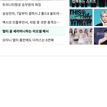
컴백하는 스키즈
입추 하루 앞둔 전남광
트리니티항공 승무원의 워킹
폭염
삼성전자, 7일부터 갤럭시 Z 폴드8 울트라·폴드8·플립8 출시
멕시코 인플루언서, 라방 중 괴한 총격으로 사망
멀티 골 세리머니하는 리오넬 메시
오타니 멀티 홈런에도 다저스는 6연패