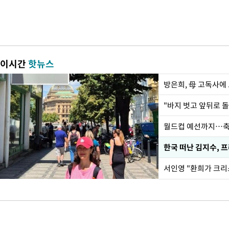
이시간
핫뉴스
방은희, 母 고독사에 
월드컵 예선까지…축
한국 떠난 김지수, 
서인영 "환희가 크리