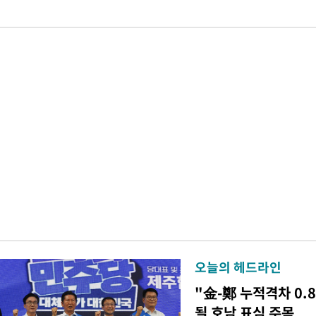
오늘의 헤드라인
"金-鄭 누적격차 0.
될 호남 표심 주목