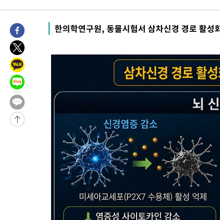
-24276초 전 >
[속보]與최고위원 제주·인천 순회경선…박선원·최민희·서미
한민수·김용 순
-24229초 전 >
[속보]김민석, 與 전대 당원투표 누적 득표율 45.42%로 1위…
한의학연구원, 동물시험서 삼차신경 경로 활성
청래 44.56%
-23511초 전 >
[속보]與 대표 경선 제주·인천 당원투표…金 47.75%·鄭
42.08%·宋 10.17%
-23045초 전 >
이강인 "아틀레티코 이적 기뻐…등번호 7번 의미보단 팀 위해 
것"
-22980초 전 >
[속보]與 당대표 경선, 제주·인천 권리당원 투표 김민석 승리
-16754초 전 >
낮 최고 35도 '무더위'…동해안 시간당 30㎜ '강한 비'[내일날
-16024초 전 >
[속보]이강인 "감독님이 원하는 마음 느꼈고, 많은 트로피 원해
틀레티코 이적"
-15806초 전 >
수도권 40도 육박 '펄펄'…동해안 일부 지역엔 호의주의보
-14775초 전 >
온열질환 사망자 3명 늘어…누적 환자 3000명 돌파
-8720초 전 >
강릉에 시간당 81.4㎜ 물폭탄…도로 잠기고 담벼락 붕괴
-4827초 전 >
백운산서 80년근 천종산삼 9뿌리 발견…감정가 1.3억원
-2537초 전 >
선재도서 해루질 나섰다 실종 60대, 닷새 만에 숨진 채 발견
-71초 전 >
남자 농구, 나고야 아시안게임서 '홈팀' 일본과 한일전
9분 전 >
여수 오동도 해상서 모터보트 전복…1명 사망·1명 실종
1시간 전 >
극한폭염 한풀 꺾이지만…'낮 최고 35도' 무더위, 열대야 계속[다
날씨]
2시간 전 >
축구협회 "압수수색·성접대 논란 사과…쇄신의 기회로 삼겠다"