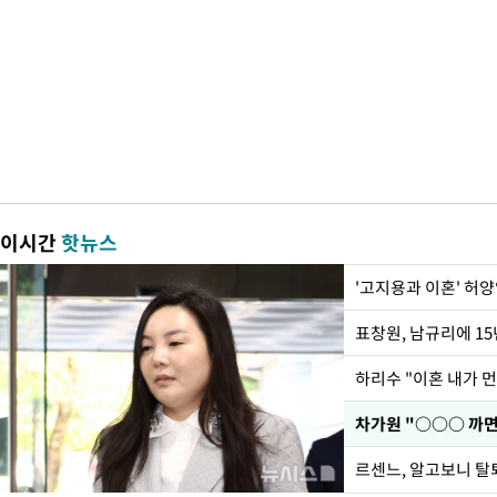
이시간
핫뉴스
'고지용과 이혼' 허양
하리수 "이혼 내가 
르센느, 알고보니 탈