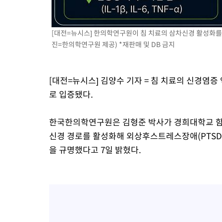
2시간 전 >
[속보]'압수수색·성접대 논란' 축구협회 "실망과 걱정 안겨드려 죄
5시간 전 >
'최고 37도' 폭염 지속…강원동해안 최대 150㎜ 비
[대전=뉴시스] 한의학연구원이 침 치료의 삼차신경 활성화를 
7시간 전 >
[속보]뉴욕증시 상승 마감…S&P 0.6% 나스닥 1.3%↑
진=한의학연구원 제공) *재판매 및 DB 금지
[대전=뉴시스] 김양수 기자 = 침 치료의 신경염증
로 입증됐다.
한국한의학연구원은 김형준 박사가 경희대학교 함
신경 경로를 활성화해 외상후스트레스장애(PTSD
을 규명했다고 7일 밝혔다.