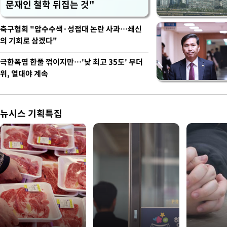
문재인 철학 뒤집는 것"
축구협회 "압수수색·성접대 논란 사과…쇄신
의 기회로 삼겠다"
극한폭염 한풀 꺾이지만…'낮 최고 35도' 무더
위, 열대야 계속
뉴시스 기획특집