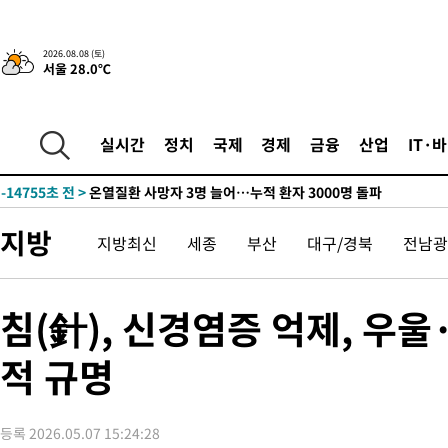
42.08%·宋 10.17%
-23025초 전 >
이강인 "아틀레티코 이적 기뻐…등번호 7번 의미보단 팀 위해 
것"
-22960초 전 >
[속보]與 당대표 경선, 제주·인천 권리당원 투표 김민석 승리
2026.08.08 (토)
서울 28.0℃
-16734초 전 >
낮 최고 35도 '무더위'…동해안 시간당 30㎜ '강한 비'[내일날
-16004초 전 >
[속보]이강인 "감독님이 원하는 마음 느꼈고, 많은 트로피 원해
틀레티코 이적"
-15786초 전 >
수도권 40도 육박 '펄펄'…동해안 일부 지역엔 호의주의보
실시간
정치
국제
경제
금융
산업
IT·
-14755초 전 >
온열질환 사망자 3명 늘어…누적 환자 3000명 돌파
-8700초 전 >
강릉에 시간당 81.4㎜ 물폭탄…도로 잠기고 담벼락 붕괴
-4807초 전 >
백운산서 80년근 천종산삼 9뿌리 발견…감정가 1.3억원
지방
지방최신
세종
부산
대구/경북
전남광
-2517초 전 >
선재도서 해루질 나섰다 실종 60대, 닷새 만에 숨진 채 발견
-51초 전 >
남자 농구, 나고야 아시안게임서 '홈팀' 일본과 한일전
9분 전 >
여수 오동도 해상서 모터보트 전복…1명 사망·1명 실종
침(針), 신경염증 억제, 우
1시간 전 >
극한폭염 한풀 꺾이지만…'낮 최고 35도' 무더위, 열대야 계속[다
적 규명
날씨]
2시간 전 >
축구협회 "압수수색·성접대 논란 사과…쇄신의 기회로 삼겠다"
2시간 전 >
[속보]'압수수색·성접대 논란' 축구협회 "실망과 걱정 안겨드려 죄
5시간 전 >
'최고 37도' 폭염 지속…강원동해안 최대 150㎜ 비
등록 2026.05.07 15:24:28
7시간 전 >
[속보]뉴욕증시 상승 마감…S&P 0.6% 나스닥 1.3%↑