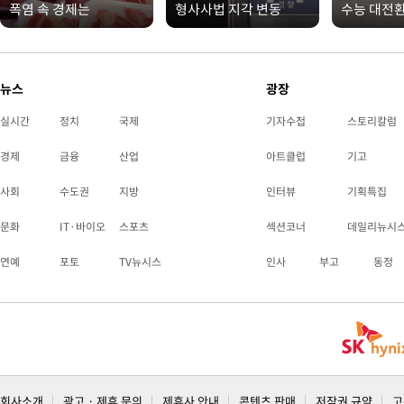
폭염 속 경제는
형사사법 지각 변동
수능 대전
뉴스
광장
실시간
정치
국제
기자수첩
스토리칼럼
경제
금융
산업
아트클럽
기고
사회
수도권
지방
인터뷰
기획특집
문화
IT·바이오
스포츠
섹션코너
데일리뉴시
연예
포토
TV뉴시스
인사
부고
동정
회사소개
광고 · 제휴 문의
제휴사 안내
콘텐츠 판매
저작권 규약
고