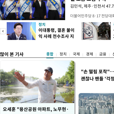
김민석, 제주·인천서 47.
더불어민주당 8·17 전당대
보가 8일 제주·인천 지역 순
정치
다. 앞서 정청래 후보 우세
이대통령, 결혼 불이
·울산·경남 경선에서 1승 1
익 사례 전수조사 지
제주·인천 경선에서 이기며 '
시
만 두 후보 간 누적 득표율 차
많이 본 기사
종합
정치
국제
경제
금융
"손 떨림 포착"
괜찮나 팬들 '걱정
오세훈 "용산공원 아파트, 노무현·