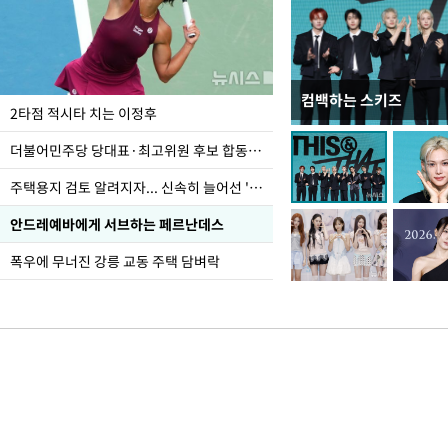
컴백하는 스키즈
이번주 국회에는 무슨 일
2타점 적시타 치는 이정후
더불어민주당 당대표·최고위원 후보 합동연설회
주택용지 검토 알려지자... 신속히 늘어선 '근조화환'
안드레예바에게 서브하는 페르난데스
폭우에 무너진 강릉 교동 주택 담벼락