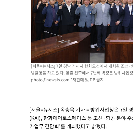
-24681초 전 >
[속보]종합특검, 대검 추가 압수수색…내란 중요임무종사 혐의
-20776초 전 >
[속보]코스닥, 800p 회복…0.26% 오른 801.67 마감
-20706초 전 >
[속보]코스피, 301.88포인트(4.58%) 내린 6296.38 마감
-20571초 전 >
[속보]원·달러 환율, 0.7원 내린 1423.8원 마감
-18170초 전 >
"여기 떨어졌다"…다누리, 스페이스X 로켓 달 충돌 흔적 포착
-15215초 전 >
손흥민, 5경기 연속골 실패…LAFC는 승부차기 끝 과달라하라
-7816초 전 >
내일까지 39도 '펄펄'…기상청 "태풍 지나며 폭염 잠시 꺾인다"
-7453초 전 >
트럼프, 한국계 진보 주지사 후보 맹공…"공산주의가 최대 위협
[서울=뉴시스] 7일 경남 거제시 한화오션에서 개최된 조선
념촬영을 하고 있다. 앞줄 왼쪽에서 7번째 박정은 방위사업청 
-7431초 전 >
"美간섭에 합의 지연"…트럼프, '이란 호르무즈 통제권' 수용할
photo@newsis.com
*재판매 및 DB 금지
-3951초 전 >
[속보]산업장관 "李정부, 원전 반대 안해…안정 전력 위해 불가
-2648초 전 >
[속보]경찰, '홍명보 선임 논란' 대한축구협회·축구회관 등 압
[서울=뉴시스] 옥승욱 기자 = 방위사업청은 7일
(KAI), 한화에어로스페이스 등 조선·항공 분야 
가업무 간담회'를 개최했다고 밝혔다.