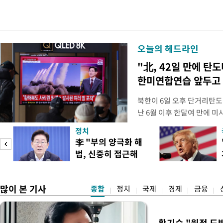
오늘의 헤드라인
"北, 42일 만에 탄
한미연합연습 앞두고
북한이 6일 오후 단거리탄도
난 6월 이후 한달여 만에 
본부에 따르면 우리 군은 6일
정치
서 동해상으로 발사된 단거
李 "부의 양극화 해
북한이 미사일을 몇 발 발사
법, 신중히 접근해
다. 한미 정보당국은 미사일
이
야"
많이 본 기사
종합
정치
국제
경제
금융
황기순 "원정 도