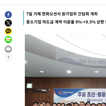
-18170초 전 >
"여기 떨어졌다"…다누리, 스페이스X 로켓 달 충돌 흔적 포착
-15215초 전 >
손흥민, 5경기 연속골 실패…LAFC는 승부차기 끝 과달라하라
7일 거제 한화오션서 원가업무 간담회 개최
-7816초 전 >
내일까지 39도 '펄펄'…기상청 "태풍 지나며 폭염 잠시 꺾인다"
중소기업 하도급 계약 이윤율 9%→9.5% 상향 
-7453초 전 >
트럼프, 한국계 진보 주지사 후보 맹공…"공산주의가 최대 위협
-7431초 전 >
"美간섭에 합의 지연"…트럼프, '이란 호르무즈 통제권' 수용할
-3951초 전 >
[속보]산업장관 "李정부, 원전 반대 안해…안정 전력 위해 불가
-2648초 전 >
[속보]경찰, '홍명보 선임 논란' 대한축구협회·축구회관 등 압
-28851초 전 >
[속보]합참 "北 발사체는 단거리탄도미사일…감시·경계태세 
화"
-28599초 전 >
日방위성, 北이 동해로 쏜 발사체는 탄도미사일 가능성
-27029초 전 >
[속보] SKT, 에이닷 서비스 장애 발생…"원인 파악 중"
-26435초 전 >
[속보]합참 "북, 동해상으로 미상 발사체 발사"
-25831초 전 >
'낮 최고 39도' 불볕더위…한밤 열대야도 계속[내일날씨]
-25790초 전 >
[속보]7~9일 프로야구 3연전도 폭염 취소…11일 재개
-25452초 전 >
"韓 외환시장 개입 관측 배경엔 美의 대한국 무역적자 있어"
-25279초 전 >
'월드컵 탈락 후폭풍' 축구협회…초유의 압수수색에 '충격·당황
-25119초 전 >
서울 낮 37.9도, 올여름 최고치 경신…영등포 순간 '40도'