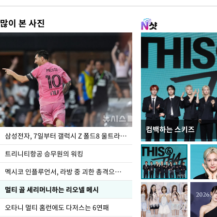
많이 본 사진
컴백하는 스키즈
입추 하루 앞둔 전남광
삼성전자, 7일부터 갤럭시 Z 폴드8 울트라·폴드8·플립8 출시
폭염
트리니티항공 승무원의 워킹
멕시코 인플루언서, 라방 중 괴한 총격으로 사망
멀티 골 세리머니하는 리오넬 메시
오타니 멀티 홈런에도 다저스는 6연패