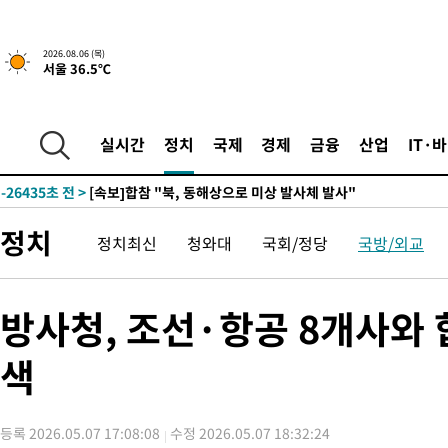
2026.08.06 (목)
서울 36.5℃
-2648초 전 >
[속보]경찰, '홍명보 선임 논란' 대한축구협회·축구회관 등 압
-28851초 전 >
[속보]합참 "北 발사체는 단거리탄도미사일…감시·경계태세 
화"
-28599초 전 >
日방위성, 北이 동해로 쏜 발사체는 탄도미사일 가능성
실시간
정치
국제
경제
금융
산업
IT·
-27029초 전 >
[속보] SKT, 에이닷 서비스 장애 발생…"원인 파악 중"
-26435초 전 >
[속보]합참 "북, 동해상으로 미상 발사체 발사"
-25831초 전 >
'낮 최고 39도' 불볕더위…한밤 열대야도 계속[내일날씨]
정치
정치최신
청와대
국회/정당
국방/외교
-25790초 전 >
[속보]7~9일 프로야구 3연전도 폭염 취소…11일 재개
-25452초 전 >
"韓 외환시장 개입 관측 배경엔 美의 대한국 무역적자 있어"
-25279초 전 >
'월드컵 탈락 후폭풍' 축구협회…초유의 압수수색에 '충격·당황
방사청, 조선·항공 8개사와
-25119초 전 >
서울 낮 37.9도, 올여름 최고치 경신…영등포 순간 '40도'
색
-24681초 전 >
[속보]종합특검, 대검 추가 압수수색…내란 중요임무종사 혐의
-20776초 전 >
[속보]코스닥, 800p 회복…0.26% 오른 801.67 마감
-20706초 전 >
[속보]코스피, 301.88포인트(4.58%) 내린 6296.38 마감
등록 2026.05.07 17:08:08
수정 2026.05.07 18:32:24
-20571초 전 >
[속보]원·달러 환율, 0.7원 내린 1423.8원 마감