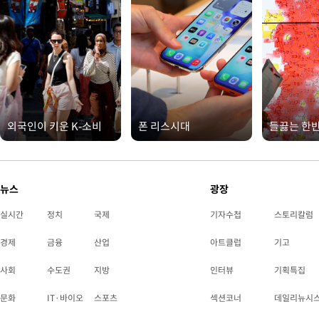
외국인이 키운 K-소비
폰 리스시대
들끓는 한
뉴스
광장
실시간
정치
국제
기자수첩
스토리칼럼
경제
금융
산업
아트클럽
기고
사회
수도권
지방
인터뷰
기획특집
문화
IT·바이오
스포츠
섹션코너
데일리뉴시