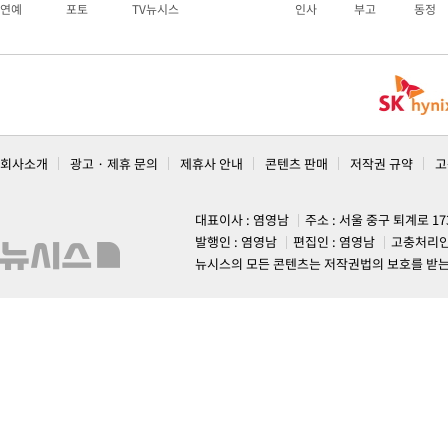
연예
포토
TV뉴시스
인사
부고
동정
회사소개
광고 · 제휴 문의
제휴사 안내
콘텐츠 판매
저작권 규약
고
대표이사 : 염영남
주소 : 서울 중구 퇴계로 1
발행인 : 염영남
편집인 : 염영남
고충처리인
뉴시스의 모든 콘텐츠는 저작권법의 보호를 받는 바, 무