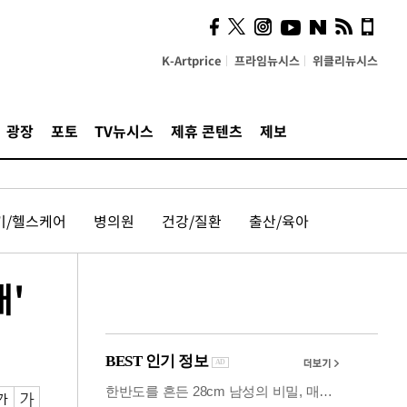
사이 해답 찾았죠"…알을
깨고 나온 '초자아'
K-Artprice
프라임뉴시스
위클리뉴시스
광장
포토
TV뉴시스
제휴 콘텐츠
제보
기/헬스케어
병의원
건강/질환
출산/육아
'