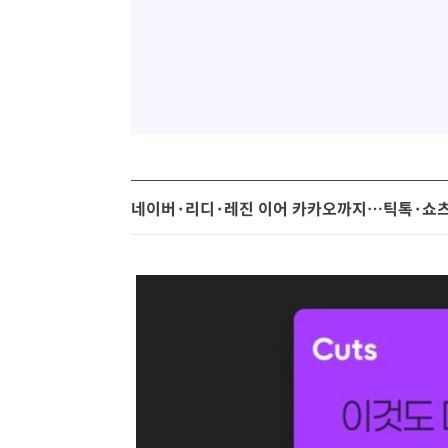
네이버·리디·레진 이어 카카오까지…틱톡·쇼츠