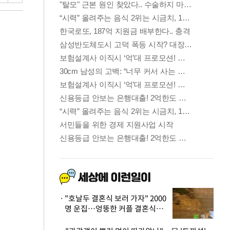
"호날두 결혼식 보러 가자" 2000
명 운집…엉뚱한 커플 결혼식에
'황당'