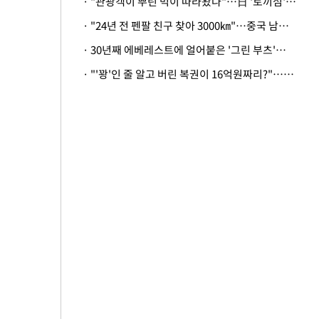
· "관광객이 뿌린 먹이 따라왔나"…日 '토끼섬' 멧돼지, 토끼까지 사냥
· "24년 전 펜팔 친구 찾아 3000㎞"…중국 남성 사연에 '뭉클'
· 30년째 에베레스트에 얼어붙은 '그린 부츠'…드디어 가족 품으로
· "'꽝'인 줄 알고 버린 복권이 16억원짜리?"…극적으로 되찾은 사연