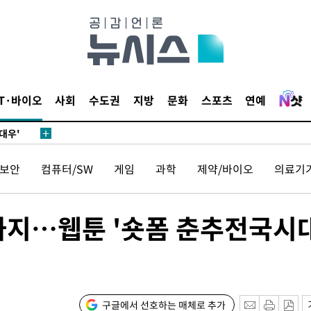
 차에 첫
동'
리(종합)
IT·바이오
사회
수도권
지방
문화
스포츠
연예
대우'
'온도차'
보안
컴퓨터/SW
게임
과학
제약/바이오
의료기
 밝혀
발로 부상
 논의
지…웹툰 '숏폼 춘추전국시대
되길"
시작'
승리…정청래
구글에서 선호하는 매체로 추가
청래