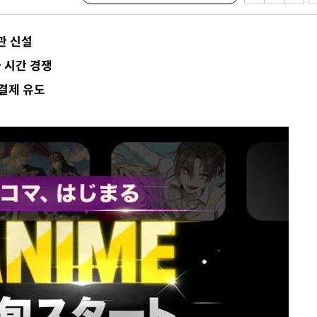
청래 승리
7%·정청래
관 신설
2%·김민석
 시간 경쟁
0.30%
 결제 유도
 차에 첫
동'
리(종합)
대우'
'온도차'
 밝혀
발로 부상
 논의