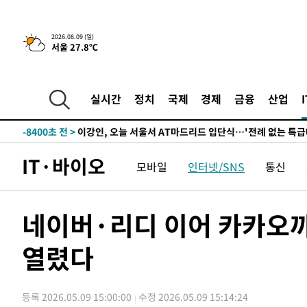
득표
-22442초 전 >
"일본축구협회, 대한축구협회 성 접대 의혹 심판 조사"
-15084초 전 >
[속보]장은수, KLPGA 제주삼다수 역전 우승…데뷔 10년
2026.08.09 (일)
서울 27.8℃
정상
-10449초 전 >
"얼마나 더웠으면"…안동 물길공원서 헤엄친 구렁이 '소
-10376초 전 >
손흥민, 68분 뛰고 2경기 침묵…LAFC, 톨루카에 1-0 승
-9648초 전 >
'2경기 연속 침묵' 손흥민, 톨루카전 68분만 뛰고 슈팅 0개
실시간
정치
국제
경제
금융
산업
-8400초 전 >
이강인, 오늘 서울서 AT마드리드 입단식…'전례 없는 특급
1시간 전 >
'여긴 20도, 저긴 50도'…열화상 카메라로 본 폭염 저감시설 
1시간 전 >
콜롬비아 신임 우파 대통령 취임 하루만에 차량폭탄 폭발 사건
IT·바이오
모바일
인터넷/SNS
통신
3시간 전 >
튀르키예 외무장관, "메카 3국 방위협정은 이란이 목표 아냐 "
4시간 전 >
이군이 불법 군시설 건설한 레바논 남부에서 레바논군 3명 폭
4시간 전 >
[속보]美중부 사령관, 이스라엘 긴급방문 다중화된 전선 상황
네이버·리디 이어 카카오까
-30912초 전 >
이강인 ATM 입단식에 '상암벌 들썩'…"세계적인 선수 
열렸다
-29908초 전 >
태풍 돌핀, 중 저장성 타이저우시 해안에 상륙 (1보)
-27254초 전 >
AT마드리드 데뷔 앞둔 이강인, 맨시티전 선발 대신 '벤치 
-25884초 전 >
[속보]與 강원·TK 당원투표 합산 김민석 48.54%로 
등록 2026.05.09 15:00:00
수정 2026.05.09 15:14:24
44.40%
-25218초 전 >
與 강원·TK 당원투표 합산 김민석 46.01%로 승리…정