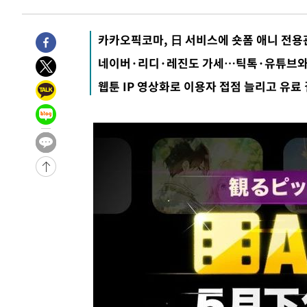
44.53%
-25058초 전 >
[속보]與전대 권리당원투표…강원·경북 김민석, 대구 정
-24865초 전 >
[속보]與 당대표 경선, 경북 권리당원 투표 김민석 47.3
카카오픽코마, 日 서비스에 숏폼 애니 전용
45.71%
-24767초 전 >
[속보]與 당대표 경선, 대구 권리당원 투표 정청래 47.8
네이버·리디·레진도 가세…틱톡·유튜브와
46.35%
-24564초 전 >
[속보]與 당대표 경선, 강원 권리당원 투표 김민석 승리…5
웹툰 IP 영상화로 이용자 접점 늘리고 유료
득표
-22482초 전 >
"일본축구협회, 대한축구협회 성 접대 의혹 심판 조사"
-15124초 전 >
[속보]장은수, KLPGA 제주삼다수 역전 우승…데뷔 10년
정상
-10489초 전 >
"얼마나 더웠으면"…안동 물길공원서 헤엄친 구렁이 '소
-10416초 전 >
손흥민, 68분 뛰고 2경기 침묵…LAFC, 톨루카에 1-0 승
-9688초 전 >
'2경기 연속 침묵' 손흥민, 톨루카전 68분만 뛰고 슈팅 0개
-8440초 전 >
이강인, 오늘 서울서 AT마드리드 입단식…'전례 없는 특급
1시간 전 >
'여긴 20도, 저긴 50도'…열화상 카메라로 본 폭염 저감시설 
1시간 전 >
콜롬비아 신임 우파 대통령 취임 하루만에 차량폭탄 폭발 사건
3시간 전 >
튀르키예 외무장관, "메카 3국 방위협정은 이란이 목표 아냐 "
4시간 전 >
이군이 불법 군시설 건설한 레바논 남부에서 레바논군 3명 폭
4시간 전 >
[속보]美중부 사령관, 이스라엘 긴급방문 다중화된 전선 상황