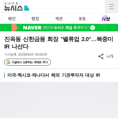
메인
랭킹
섹션
포토
진옥동 신한금융 회장 "밸류업 2.0"…북중미
IR 나선다
기사등록
2026/05/10 09:00:00
가
가
구글에서 선호하는 매체로 추가
미국·멕시코·캐나다서 해외 기관투자자 대상 IR