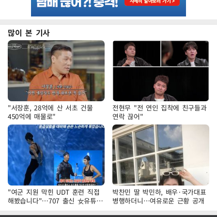
많이 본 기사
"서장훈, 28억에 산 서초 건물
전현무 "전 연인 집착에 친구들과
450억에 매물로"
연락 끊어"
"여군 지원 막힌 UDT 훈련 직접
박찬민 딸 박민하, 배우·국가대표
해봤습니다"…707 출신 女유튜버
병행하더니…여유로운 근황 공개
'완벽 소화'