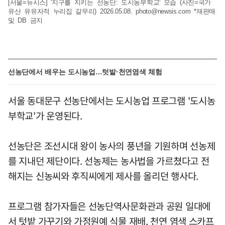
[서울=뉴시스] '지구를 지키는 선농단: 도시농부학교' 모습 (사진=국가
유산 유유자적 누리집 갈무리) 2026.05.08.
photo@newsis.com
*재판매
및 DB 금지
선농단에서 배우는 도시농업…텃밭·천연염색 체험
서울 동대문구 선농단에서는 도시농업 프로그램 '도시농
부학교'가 운영된다.
선농단은 조선시대 왕이 농사의 풍년을 기원하며 선농제
를 지내던 제단이다. 선농제는 농사법을 가르쳤다고 전
해지는 신농씨와 후직씨에게 제사를 올리던 행사다.
프로그램 참가자들은 선농단역사문화관과 공원 일대에
서 텃밭 가꾸기와 가정원예 식물 재배, 천연 염색 스카프