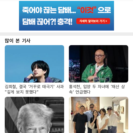
많이 본 기사
김희철, 결국 '거꾸로 태극기' 사과
홍석천, 입양 두 자녀에 '재산 상
"깊게 보지 못했다"
속' 언급했다