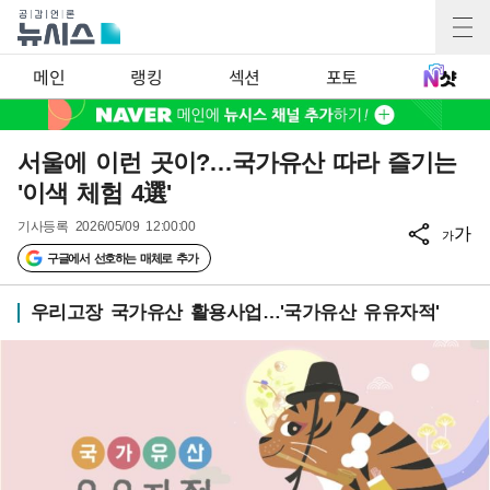
메인
랭킹
섹션
포토
서울에 이런 곳이?…국가유산 따라 즐기는
'이색 체험 4選'
기사등록
2026/05/09 12:00:00
가
가
구글에서 선호하는 매체로 추가
우리고장 국가유산 활용사업…'국가유산 유유자적'