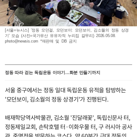
[서울=뉴시스] '정동 모던걸, 모던보이: 모던보이, 김소월의 정동 상경
기' 모습 (사진=국가유산 유유자적 누리집 갈무리) 2026.05.08.
photo@newsis.com
*재판매 및 DB 금지
정동 따라 걷는 독립운동 이야기…화분 만들기까지
서울 중구에서는 정동 일대 독립운동 유적을 탐방하는
'모던보이, 김소월의 정동 상경기'가 진행된다.
배재학당역사박물관, 김소월 '진달래꽃', 독립신문사 터,
정동제일교회, 손탁호텔 터·이화우물 터, 구 러시아 공사
관, 중명전을 방문하는 코스다. 약 60분간 근대 정동의