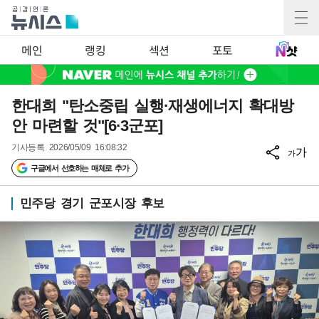
메인
랭킹
섹션
포토
한대희 "탄소중립 실행·재생에너지 확대방
안 마련할 것"[6·3군포]
기사등록
2026/05/09 16:08:32
가
가
구글에서 선호하는 매체로 추가
민주당 경기 군포시장 후보