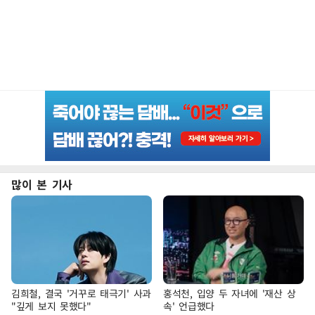
많이 본 기사
김희철, 결국 '거꾸로 태극기' 사과
홍석천, 입양 두 자녀에 '재산 상
"깊게 보지 못했다"
속' 언급했다