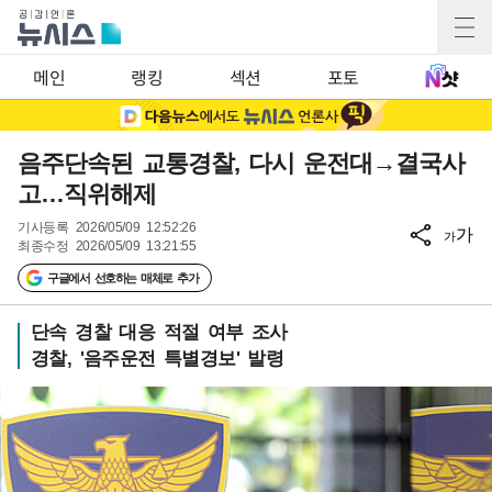
메인
랭킹
섹션
포토
음주단속된 교통경찰, 다시 운전대→결국사
고…직위해제
기사등록
2026/05/09 12:52:26
가
가
최종수정
2026/05/09 13:21:55
구글에서 선호하는 매체로 추가
단속 경찰 대응 적절 여부 조사
경찰, '음주운전 특별경보' 발령