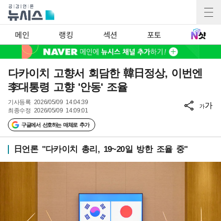
메인
랭킹
섹션
포토
다카이치 고향서 회담한 韓日정상, 이번엔
李대통령 고향 '안동' 조율
기사등록
2026/05/09 14:04:39
가
가
최종수정
2026/05/09 14:09:01
구글에서 선호하는 매체로 추가
日언론 "다카이치 총리, 19~20일 방한 조율 중"