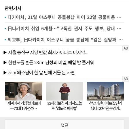
관련기사
다카이치, 21일 야스쿠니 공물봉납 이어 22일 공물비용 추가 헌정
日다카이치 취임 6개월…"고독한 관저 주도 행보, 당내 불만"
외교부, 日다카이치 야스쿠니 공물 봉납에 "깊은 실망과 유감"
댓글