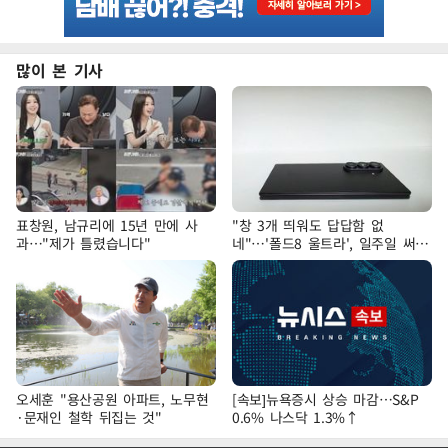
많이 본 기사
표창원, 남규리에 15년 만에 사
"창 3개 띄워도 답답함 없
과…"제가 틀렸습니다"
네"…'폴드8 울트라', 일주일 써보
니
오세훈 "용산공원 아파트, 노무현
[속보]뉴욕증시 상승 마감…S&P
·문재인 철학 뒤집는 것"
0.6% 나스닥 1.3%↑